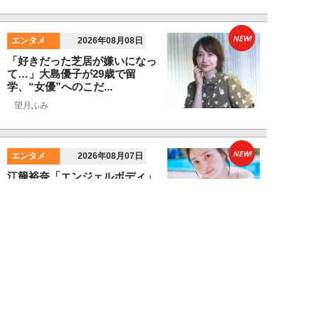
NEW!
エンタメ
2026年08月08日
「好きだった芝居が嫌いになっ
て…」大島優子が29歳で留
学、“女優”へのこだ...
望月ふみ
NEW!
エンタメ
2026年08月07日
江籠裕奈「エンジェルボディ」、
最新デジタル写真集発売！
SPA！広報マン
NEW!
エンタメ
2026年08月07日
男性CM起用4位の“隠れCMキン
グ”は『20世紀少年』の元子役。
小倉史也（...