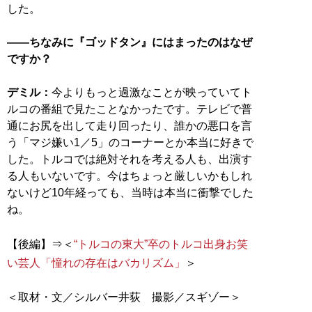
した。
――ちなみに『ゴッドタン』にはまったのはなぜ
ですか？
デミル：
今よりもっと過激なことが映っていてト
ルコの番組で見たことなかったです。テレビで普
通にお尻を出して走り回ったり、誰かの悪口を言
う「マジ嫌い1／5」のコーナーとか本当に好きで
した。トルコでは絶対それを考える人も、出演す
る人もいないです。今はちょっと厳しいかもしれ
ないけど10年経っても、当時は本当に衝撃でした
ね。
【後編】⇒＜
“トルコの東大”卒のトルコ出身お笑
い芸人「憧れの存在はバカリズム」
＞
＜取材・文／シルバー井荻 撮影／スギゾー＞