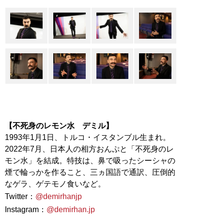
【不死身のレモン水 デミル】
1993年1月1日、トルコ・イスタンブル生まれ。
2022年7月、日本人の相方おんぷと「不死身のレ
モン水」を結成。特技は、鼻で吸ったシーシャの
煙で輪っかを作ること、三ヵ国語で通訳、圧倒的
なゲラ、ゲテモノ食いなど。
Twitter：
@demirhanjp
Instagram：
@demirhan.jp