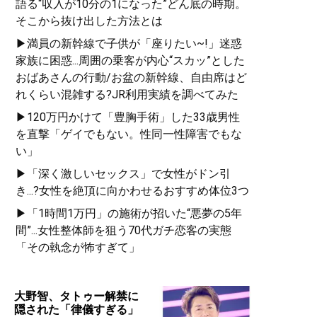
語る“収入が10分の1になった”どん底の時期。
そこから抜け出した方法とは
▶満員の新幹線で子供が「座りたい~!」迷惑
家族に困惑...周囲の乗客が内心“スカッ”とした
おばあさんの行動/お盆の新幹線、自由席はど
れくらい混雑する?JR利用実績を調べてみた
▶120万円かけて「豊胸手術」した33歳男性
を直撃「ゲイでもない。性同一性障害でもな
い」
▶「深く激しいセックス」で女性がドン引
き...?女性を絶頂に向かわせるおすすめ体位3つ
▶「1時間1万円」の施術が招いた“悪夢の5年
間”...女性整体師を狙う70代ガチ恋客の実態
「その執念が怖すぎて」
大野智、タトゥー解禁に
隠された「律儀すぎる」