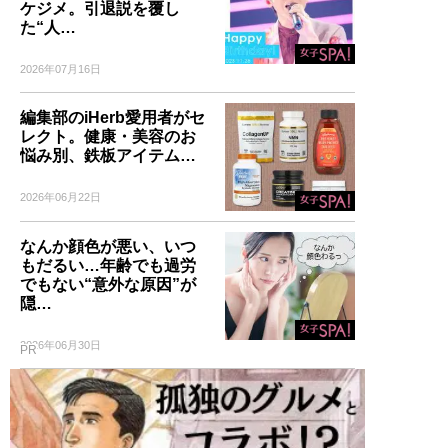
ケジメ。引退説を覆し
た“人…
2026年07月16日
編集部のiHerb愛用者がセ
レクト。健康・美容のお
悩み別、鉄板アイテム…
2026年06月22日
なんか顔色が悪い、いつ
もだるい…年齢でも過労
でもない“意外な原因”が
隠…
2026年06月30日
PR