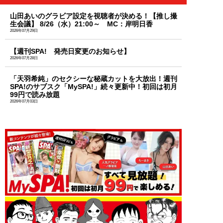
山田あいのグラビア設定を視聴者が決める！【推し撮
生会議】 8/26（水）21:00～ MC：岸明日香
2026年07月29日
【週刊SPA! 発売日変更のお知らせ】
2026年07月28日
「天羽希純」のセクシーな秘蔵カットを大放出！週刊
SPA!のサブスク「MySPA!」続々更新中！初回は初月
99円で読み放題
2026年07月03日