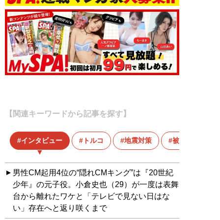
【関連キーワードから記事を探す】
インタビュー
トルコ
地震対策
被災者
男性CM起用4位の“隠れCMキング”は『20世紀
少年』の元子役。小倉史也（29）が一度は表舞
台から離れたワケと「テレビで見ない日はな
い」存在へと返り咲くまで