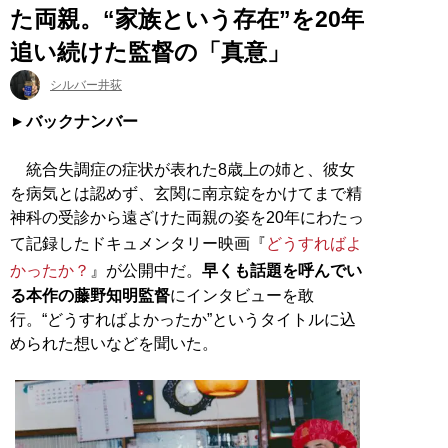
た両親。“家族という存在”を20年
追い続けた監督の「真意」
シルバー井荻
バックナンバー
統合失調症の症状が表れた8歳上の姉と、彼女
を病気とは認めず、玄関に南京錠をかけてまで精
神科の受診から遠ざけた両親の姿を20年にわたっ
て記録したドキュメンタリー映画『
どうすればよ
かったか？
』が公開中だ。
早くも話題を呼んでい
る本作の藤野知明監督
にインタビューを敢
行。“どうすればよかったか”というタイトルに込
められた想いなどを聞いた。