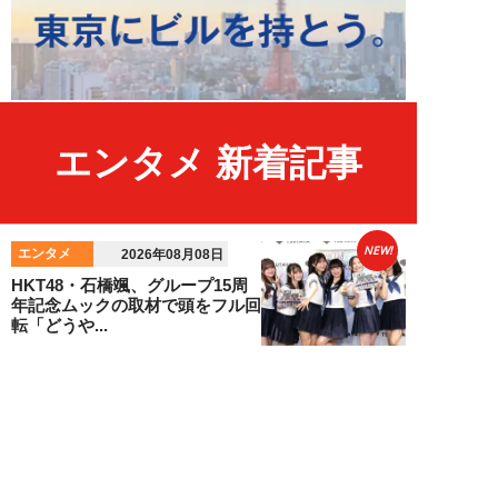
エンタメ 新着記事
NEW!
エンタメ
2026年08月08日
HKT48・石橋颯、グループ15周
年記念ムックの取材で頭をフル回
転「どうや...
須田紫苑
NEW!
エンタメ
2026年08月08日
SKE48・太田彩夏が自身初の写
真集を猛アピール「今が一番かわ