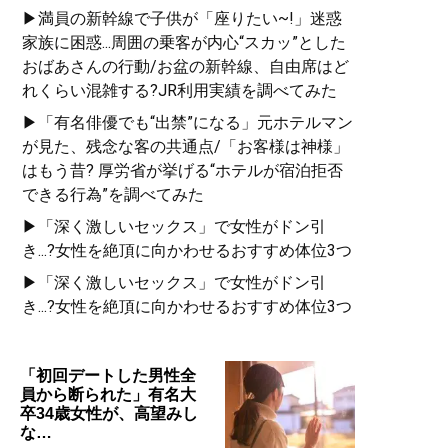
▶満員の新幹線で子供が「座りたい~!」迷惑
家族に困惑...周囲の乗客が内心“スカッ”とした
おばあさんの行動/お盆の新幹線、自由席はど
れくらい混雑する?JR利用実績を調べてみた
▶「有名俳優でも“出禁”になる」元ホテルマン
が見た、残念な客の共通点/「お客様は神様」
はもう昔? 厚労省が挙げる“ホテルが宿泊拒否
できる行為”を調べてみた
▶「深く激しいセックス」で女性がドン引
き...?女性を絶頂に向かわせるおすすめ体位3つ
▶「深く激しいセックス」で女性がドン引
き...?女性を絶頂に向かわせるおすすめ体位3つ
「初回デートした男性全
員から断られた」有名大
卒34歳女性が、高望みし
な…