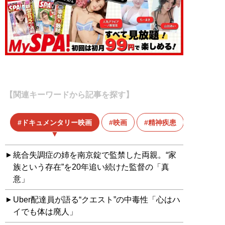
【関連キーワードから記事を探す】
ドキュメンタリー映画
映画
精神疾患
統合失調症の姉を南京錠で監禁した両親。“家
族という存在”を20年追い続けた監督の「真
意」
Uber配達員が語る“クエスト”の中毒性「心はハ
イでも体は廃人」