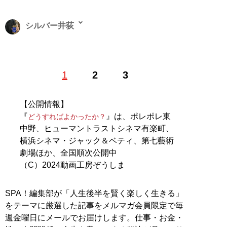
シルバー井荻
平成生まれのライター、編集者。ファミマ、ワークマン
1
2
3
マニア。「日刊SPA!」「bizSPA!フレッシュ」などの媒
体で執筆しています
【公開情報】
記事一覧へ
『
』は、ポレポレ東
どうすればよかったか？
中野、ヒューマントラストシネマ有楽町、
横浜シネマ・ジャック＆ベティ、第七藝術
劇場ほか、全国順次公開中
（C）2024動画工房ぞうしま
SPA！編集部が「人生後半を賢く楽しく生きる」
をテーマに厳選した記事をメルマガ会員限定で毎
週金曜日にメールでお届けします。仕事・お金・