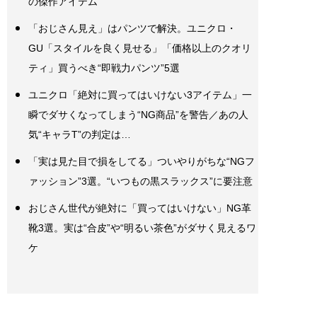
の傑作アイテム”
「おじさん見え」はパンツで解決。ユニクロ・
GU「スタイルを良く見せる」「価格以上のクオリ
ティ」買うべき“即戦力パンツ”5選
ユニクロ「絶対に買ってはいけない3アイテム」一
瞬でダサくなってしまう“NG商品”を警告／あの人
気“キャラT”の判定は…
「実は見た目で損をしてる」ついやりがちな“NGフ
ァッション”3選。“いつもの黒スラックス”に要注意
おじさん世代が絶対に「買ってはいけない」NG革
靴3選。実は“合皮”や“明るい茶色”がダサく見えるワ
ケ