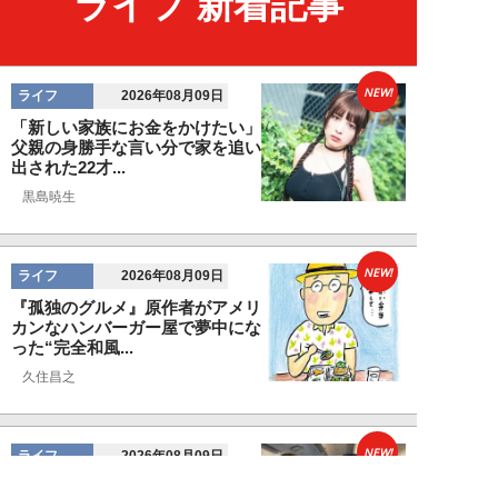
ライフ 新着記事
NEW!
ライフ
2026年08月09日
「新しい家族にお金をかけたい」
父親の身勝手な言い分で家を追い
出された22才...
黒島暁生
NEW!
ライフ
2026年08月09日
『孤独のグルメ』原作者がアメリ
カンなハンバーガー屋で夢中にな
った“完全和風...
久住昌之
NEW!
ライフ
2026年08月09日
新幹線で“大音量でゲームを実況