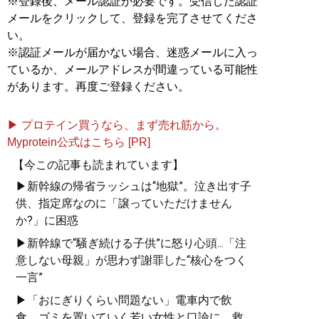
※登録後、メール認証が必要です。受信した認証
メールをクリックして、登録を完了させてくださ
い。
※認証メールが届かない場合、迷惑メールに入っ
ているか、メールアドレスが間違っている可能性
があります。再度ご登録ください。
▶ プロテイン買うなら、まず売れ筋から。
Myprotein公式はこちら [PR]
【今この記事も読まれています】
▶新幹線の帰省ラッシュは“地獄”。泣き出す子
供、指定席なのに「譲っていただけません
か?」に困惑
▶新幹線で“騒ぎ続ける子供”に怒り心頭...「注
意しない母親」が思わず謝罪した“核心をつく
一言”
▶「おにぎりくらい問題ない」電車内で飲
食、ゴミを置いていく若い女性と口論に。救