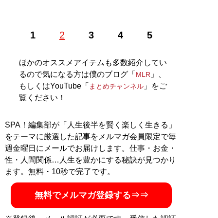
株式会社RePLAY代表取締役。ブランドやセレクトショ
1
2
3
4
5
ップ、古着、ウェブメディアなどアパレルに関する多彩
な事業を運営。ユーチューブ「
まとめチャンネル
」など
でオシャレ初心者にもわかりやすいファッション情報を
ほかのオススメアイテムも多数紹介してい
配信中！
るので気になる方は僕のブログ「
」、
MLR
もしくはYouTube「
」をご
まとめチャンネル
記事一覧へ
覧ください！
SPA！編集部が「人生後半を賢く楽しく生きる」
をテーマに厳選した記事をメルマガ会員限定で毎
週金曜日にメールでお届けします。仕事・お金・
性・人間関係…人生を豊かにする秘訣が見つかり
ます。無料・10秒で完了です。
無料でメルマガ登録する⇒⇒