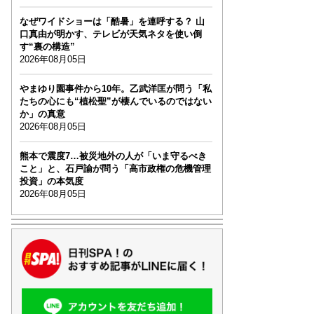
なぜワイドショーは「酷暑」を連呼する？ 山
口真由が明かす、テレビが天気ネタを使い倒
す“裏の構造”
2026年08月05日
やまゆり園事件から10年。乙武洋匡が問う「私
たちの心にも“植松聖”が棲んでいるのではない
か」の真意
2026年08月05日
熊本で震度7…被災地外の人が「いま守るべき
こと」と、石戸諭が問う「高市政権の危機管理
投資」の本気度
2026年08月05日