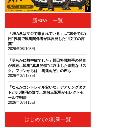
勝SPA！一覧
「JRA系はマジで恵まれている」…“30分で2万
円”投稿で競馬関係者が猛反発した“4文字の言
葉”
2026年08月03日
「明らかに熱中症でした」川田将雅騎手の発言
が波紋…競馬“真夏開催”に浮上した深刻なリス
ク。ファンからは「馬死ぬぞ」の声も
2026年07月27日
「なんかコントレイル安いな」デアリングタク
トが3.3億円の陰で…無敗三冠馬がセレクトセ
ールで明暗
2026年07月15日
はじめての副業一覧