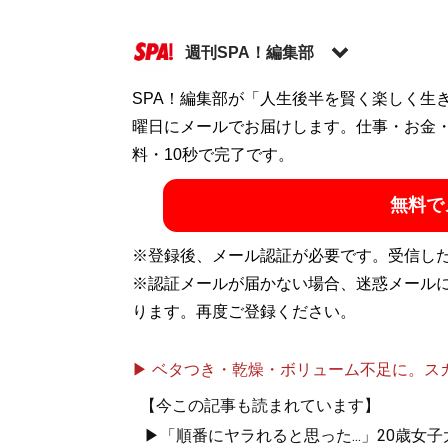
週刊SPA！編集部
SPA！編集部が「人生後半を賢く楽しく生
記事一覧へ
曜日にメールでお届けします。仕事・お金
料・10秒で完了です。
無料で
※登録後、メール認証が必要です。受信し
※認証メールが届かない場合、迷惑メール
ります。再度ご登録ください。
▶ ベタつき・乾燥・ボリューム不足に。スカル
【今この記事も読まれています】
▶「順番にヤラれると思った...」20歳