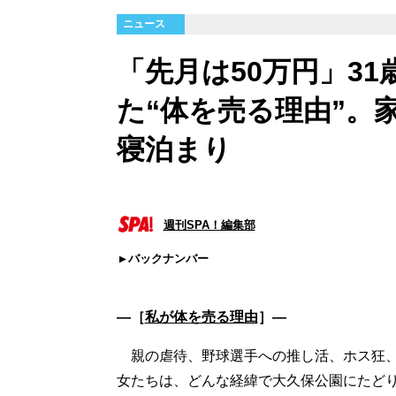
ニュース
「先月は50万円」3
た“体を売る理由”。
寝泊まり
週刊SPA！編集部
バックナンバー
―［
私が体を売る理由
］―
親の虐待、野球選手への推し活、ホス狂、1
女たちは、どんな経緯で大久保公園にたど