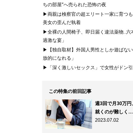
ちの部屋”へ売られた恐怖の夜
▶両親は検察官の超エリート一家に育つも
美女の歪んだ執着
▶全裸の人間椅子、即日届く違法薬物...
過激な宴」
▶【独自取材】外国人男性としか遊ばない
放的になれる」
▶「深く激しいセックス」で女性がドン引き
この特集の前回記事
週3回で月30万
就くのが難しく…
2023.07.02