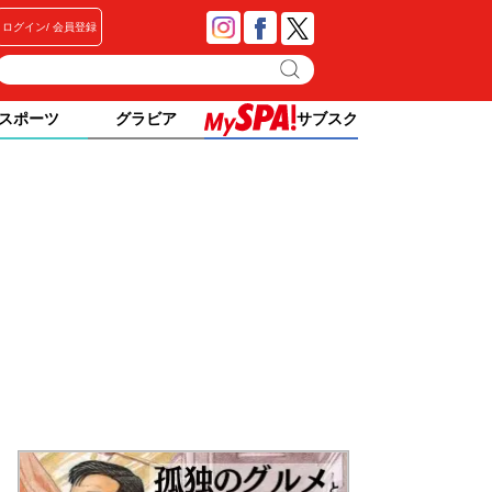
ログイン
会員登録
スポーツ
グラビア
サブスク