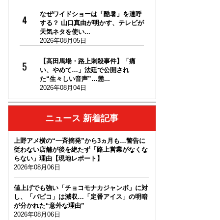
なぜワイドショーは「酷暑」を連呼
する？ 山口真由が明かす、テレビが
天気ネタを使い...
2026年08月05日
【高田馬場・路上刺殺事件】「痛
い、やめて…」法廷で公開され
た“生々しい音声”…懲...
2026年08月04日
ニュース 新着記事
上野アメ横の“一斉摘発”から3ヵ月も…警告に
従わない店舗が後を絶たず「路上営業がなくな
らない」理由【現地レポート】
2026年08月06日
値上げでも強い「チョコモナカジャンボ」に対
し、「パピコ」は減収…「定番アイス」の明暗
が分かれた“意外な理由”
2026年08月06日