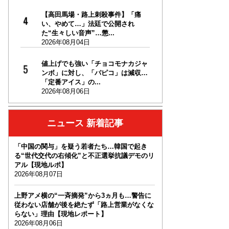
【高田馬場・路上刺殺事件】「痛
い、やめて…」法廷で公開され
た“生々しい音声”…懲...
2026年08月04日
値上げでも強い「チョコモナカジャ
ンボ」に対し、「パピコ」は減収…
「定番アイス」の...
2026年08月06日
ニュース 新着記事
「中国の関与」を疑う若者たち…韓国で起き
る“世代交代の右傾化”と不正選挙抗議デモのリ
アル【現地ルポ】
2026年08月07日
上野アメ横の“一斉摘発”から3ヵ月も…警告に
従わない店舗が後を絶たず「路上営業がなくな
らない」理由【現地レポート】
2026年08月06日