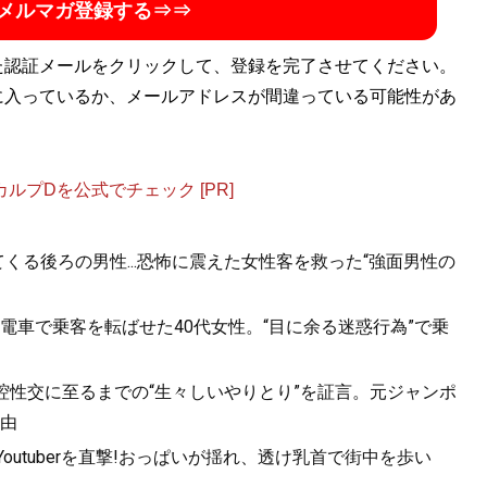
メルマガ登録する⇒⇒
た認証メールをクリックして、登録を完了させてください。
に入っているか、メールアドレスが間違っている可能性があ
プDを公式でチェック [PR]
くる後ろの男性...恐怖に震えた女性客を救った“強面男性の
電車で乗客を転ばせた40代女性。“目に余る迷惑行為”で乗
口腔性交に至るまでの“生々しいやりとり”を証言。元ジャンポ
由
utuberを直撃!おっぱいが揺れ、透け乳首で街中を歩い