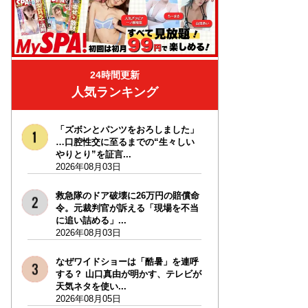
24時間更新
人気ランキング
「ズボンとパンツをおろしました」
…口腔性交に至るまでの“生々しい
やりとり”を証言...
2026年08月03日
救急隊のドア破壊に26万円の賠償命
令。元裁判官が訴える「現場を不当
に追い詰める」...
2026年08月03日
なぜワイドショーは「酷暑」を連呼
する？ 山口真由が明かす、テレビが
天気ネタを使い...
2026年08月05日