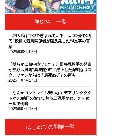
勝SPA！一覧
「JRA系はマジで恵まれている」…“30分で2万
円”投稿で競馬関係者が猛反発した“4文字の言
葉”
2026年08月03日
「明らかに熱中症でした」川田将雅騎手の発言
が波紋…競馬“真夏開催”に浮上した深刻なリス
ク。ファンからは「馬死ぬぞ」の声も
2026年07月27日
「なんかコントレイル安いな」デアリングタク
トが3.3億円の陰で…無敗三冠馬がセレクトセ
ールで明暗
2026年07月15日
はじめての副業一覧