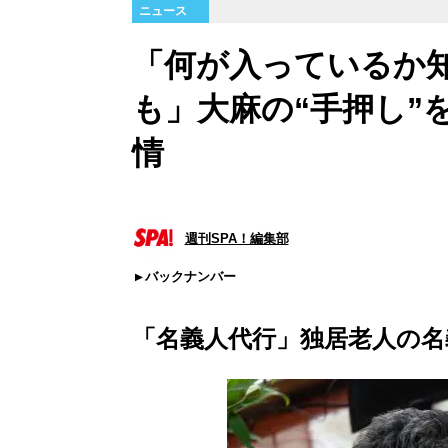
ニュース
「何が入っているか
も」大麻の“手押し”
情
週刊SPA！編集部
バックナンバー
「名義人代行」独居老人の名