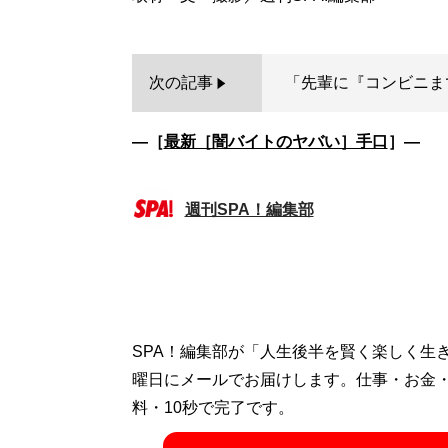
次の記事
「先輩に『コンビニま
―［
最新［闇バイトのヤバい］手口
］―
週刊SPA！編集部
SPA！編集部が「人生後半を賢く楽しく生
曜日にメールでお届けします。仕事・お金
料・10秒で完了です。