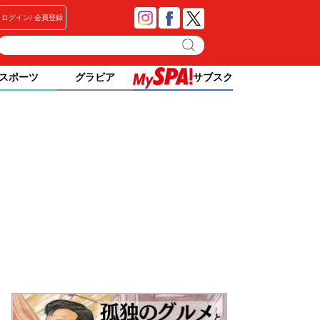
ログイン
会員登録
スポーツ
グラビア
サブスク