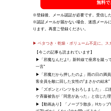
無料で
※登録後、メール認証が必要です。受信し
※認証メールが届かない場合、迷惑メール
ります。再度ご登録ください。
▶ ベタつき・乾燥・ボリューム不足に。スカル
【今この記事も読まれています】
▶「邪魔なんだよ!」新幹線で座席を蹴って
一言”
▶「邪魔だから押したのよ」雨の日の満員
客全員を敵に回した女性の“まさかの結末”
▶「ズボンとパンツをおろしました」...
ケ斉藤被告が「同意があった」と信じた理
▶【動画あり】「ノーブラ散歩」HカップYo