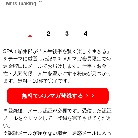
Mr.tsubaking
Boogie the マッハモータースのドラマーとして、
1
2
3
4
NHK「大！天才てれびくん」の主題歌を担当し、サエキ
けんぞうや野宮真貴らのバックバンドも務める。またBS
朝日「世界の名画」をはじめ、放送作家としても活動
SPA！編集部が「人生後半を賢く楽しく生きる」
し、Webサイト「世界の美術館」での美術コラムやニュ
をテーマに厳選した記事をメルマガ会員限定で毎
ースサイト「TABLO」での珍スポット連載を執筆。その
週金曜日にメールでお届けします。仕事・お金・
ほか、旅行会社などで仏像解説も。
性・人間関係…人生を豊かにする秘訣が見つかり
ます。無料・10秒で完了です。
記事一覧へ
無料でメルマガ登録する⇒⇒
※登録後、メール認証が必要です。受信した認証
メールをクリックして、登録を完了させてくださ
い。
※認証メールが届かない場合、迷惑メールに入っ