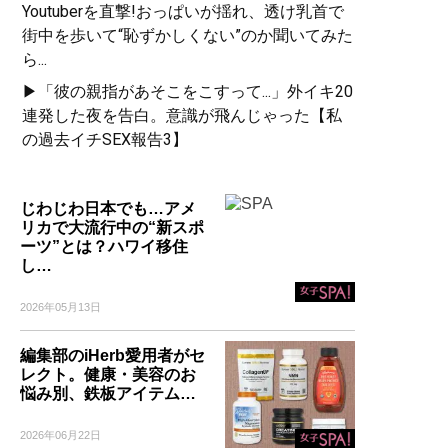
Youtuberを直撃!おっぱいが揺れ、透け乳首で
街中を歩いて“恥ずかしくない”のか聞いてみた
ら...
▶「彼の親指があそこをこすって...」外イキ20
連発した夜を告白。意識が飛んじゃった【私
の過去イチSEX報告3】
じわじわ日本でも…アメ
リカで大流行中の“新スポ
ーツ”とは？ハワイ移住
し…
2026年05月13日
編集部のiHerb愛用者がセ
レクト。健康・美容のお
悩み別、鉄板アイテム…
2026年06月22日