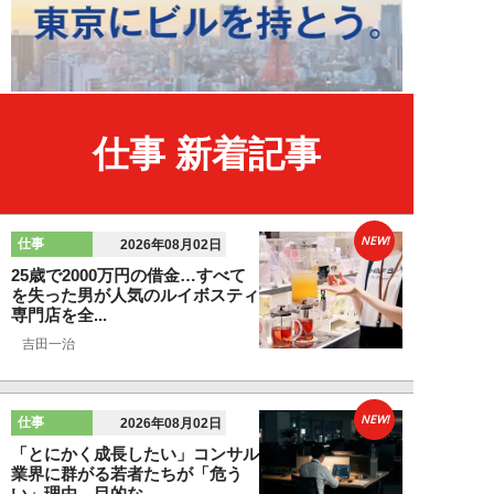
仕事 新着記事
NEW!
仕事
2026年08月02日
25歳で2000万円の借金…すべて
を失った男が人気のルイボスティ
専門店を全...
吉田一治
NEW!
仕事
2026年08月02日
「とにかく成長したい」コンサル
業界に群がる若者たちが「危う
い」理由。目的な...