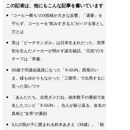
この記者は、他にもこんな記事を書いています
“コーヒー断ち”のX投稿が大きな反響。「適量」を
守らず、コーヒーを“飲みすぎる人”がハマる落とし
穴とは
実は「ビーチサンダル」は日本生まれだった…世界
初を生んだメーカーが明かす誕生秘話。“元祖”のモ
チーフは「草履」
55歳で市議会議員になった「X-GUN」西尾のい
ま。縁もゆかりもなかった「三郷市」で出馬するに
至った深いワケ
「あんたたち、全然ダメだね」細木数子の番組で改
名したコンビ「X-GUN」。当人が振り返る、改名の
真相と“女帝”の素顔
3人の我が子に囲まれる鈴木あきえ（39歳）。「精