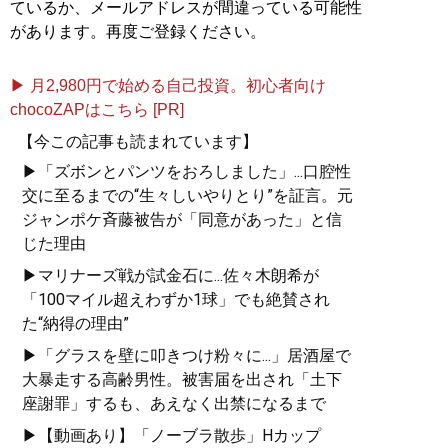
ているか、メールアドレスが間違っている可能性
があります。再度ご登録ください。
▶ 月2,980円で始める自己投資。初心者向け
chocoZAPはこちら [PR]
【今この記事も読まれています】
▶「ズボンとパンツをおろしました」...口腔性
交に至るまでの“生々しいやりとり”を証言。元
ジャンポケ斉藤被告が「同意があった」と信
じた理由
▶マリナーズ戦が試金石に...佐々木朗希が
「100マイル超えわずか1球」でも絶賛され
た“納得の理由”
▶「グラスを壁に叩きつけ粉々に...」居酒屋で
大暴走する高齢男性。被害届を出され「土下
座謝罪」するも、あえなく出禁になるまで
▶【動画あり】「ノーブラ散歩」Hカップ