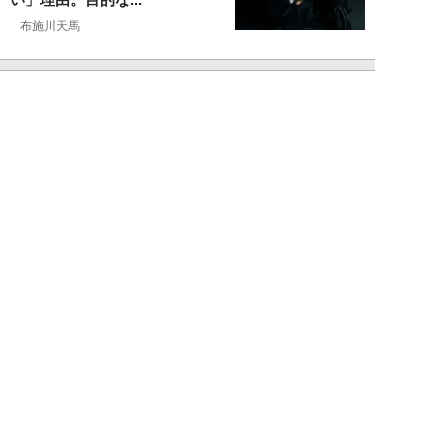
布施川天馬
NEW!
仕事
2026年08月02日
「お局が孫のようにかわいがって
くれた」納言・薄幸が伝授す
る“職場の厄介者を...
週刊SPA！編集部
NEW!
仕事
2026年08月01日
「あの人がいるだけで精神的にな
ぜか削られる…」職場の“毒社
員”は追い出して...
週刊SPA！編集部
NEW!
仕事
2026年07月31日