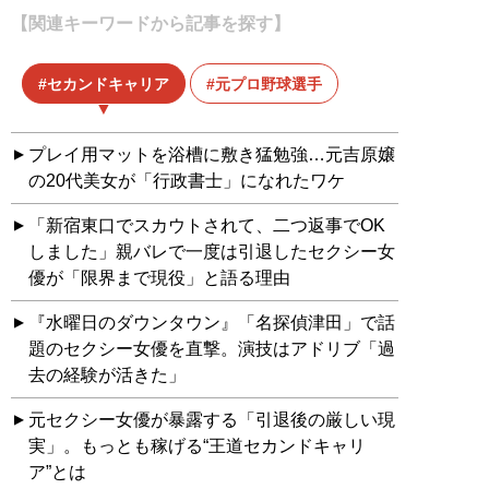
【関連キーワードから記事を探す】
セカンドキャリア
元プロ野球選手
プレイ用マットを浴槽に敷き猛勉強…元吉原嬢
の20代美女が「行政書士」になれたワケ
「新宿東口でスカウトされて、二つ返事でOK
しました」親バレで一度は引退したセクシー女
優が「限界まで現役」と語る理由
『水曜日のダウンタウン』「名探偵津田」で話
題のセクシー女優を直撃。演技はアドリブ「過
去の経験が活きた」
元セクシー女優が暴露する「引退後の厳しい現
実」。もっとも稼げる“王道セカンドキャリ
ア”とは