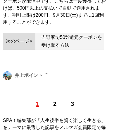
クーポンが配信中です。こちらは一度獲得してお
けば、500円以上の支払いで自動で適用されま
す。割引上限は200円、9月30日(土)までに1回利
用することができます。
吉野家で50%還元クーポンを
次のページ
受け取る方法
井上ポイント
1983年、東京都生まれ。早稲田大学教育学部卒。極度の
1
2
3
節約好きで、ポイントやキャンペーン情報に精通するお
笑い芸人。著書に『
お得生活！ お金がなくても人生100
倍楽しめる！
』。ブログ「
いの得ブログ
」、ユーチュー
SPA！編集部が「人生後半を賢く楽しく生きる」
ブ「
いの得ちゃんねる
」にて日々、お得情報を配信中
をテーマに厳選した記事をメルマガ会員限定で毎