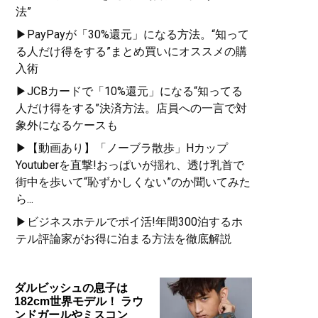
法”
▶PayPayが「30%還元」になる方法。“知って
る人だけ得をする”まとめ買いにオススメの購
入術
▶JCBカードで「10%還元」になる“知ってる
人だけ得をする”決済方法。店員への一言で対
象外になるケースも
▶【動画あり】「ノーブラ散歩」Hカップ
Youtuberを直撃!おっぱいが揺れ、透け乳首で
街中を歩いて“恥ずかしくない”のか聞いてみた
ら...
▶ビジネスホテルでポイ活!年間300泊するホ
テル評論家がお得に泊まる方法を徹底解説
ダルビッシュの息子は
182cm世界モデル！ ラウ
ンドガールやミスコン