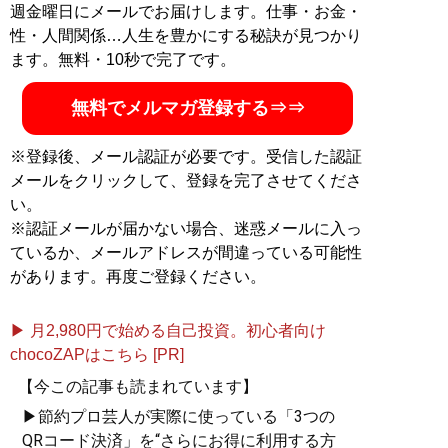
（Twitterアカウント:
@InoueJuniti
）
週金曜日にメールでお届けします。仕事・お金・
性・人間関係…人生を豊かにする秘訣が見つかり
ます。無料・10秒で完了です。
『
お得生活！ お金がな
くても人生100倍楽しめ
無料でメルマガ登録する⇒⇒
る！
』
※登録後、メール認証が必要です。受信した認証
節約こそ最高のエンター
メールをクリックして、登録を完了させてくださ
テインメントだ！
い。
※認証メールが届かない場合、迷惑メールに入っ
ているか、メールアドレスが間違っている可能性
があります。再度ご登録ください。
記事一覧へ
▶ 月2,980円で始める自己投資。初心者向け
chocoZAPはこちら [PR]
【今この記事も読まれています】
▶節約プロ芸人が実際に使っている「3つの
QRコード決済」を“さらにお得に利用する方