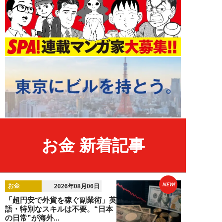
お金 新着記事
NEW!
お金
2026年08月06日
「超円安で外貨を稼ぐ副業術」英
語・特別なスキルは不要。“日本
の日常”が海外...