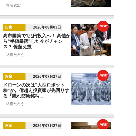
齊藤武宏
NEW!
お金
2026年08月03日
高市国策で1兆円投入へ！ 高値か
ら“半値暴落”した今がチャン
ス？ 億超え投...
結喜たろう
NEW!
お金
2026年07月27日
ドローンの次は“人型ロボット
株”か。億超え投資家が先回りす
る「隠れ防衛銘柄...
結喜たろう
NEW!
お金
2026年07月27日
父の遺産5000万円で兄弟が絶縁