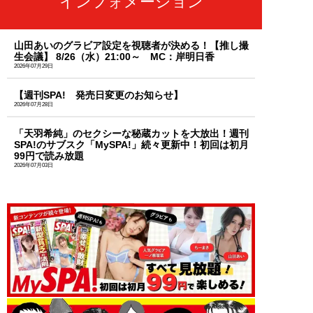
インフォメーション
山田あいのグラビア設定を視聴者が決める！【推し撮
生会議】 8/26（水）21:00～ MC：岸明日香
2026年07月29日
【週刊SPA! 発売日変更のお知らせ】
2026年07月28日
「天羽希純」のセクシーな秘蔵カットを大放出！週刊
SPA!のサブスク「MySPA!」続々更新中！初回は初月
99円で読み放題
2026年07月03日