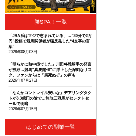
勝SPA！一覧
「JRA系はマジで恵まれている」…“30分で2万
円”投稿で競馬関係者が猛反発した“4文字の言
葉”
2026年08月03日
「明らかに熱中症でした」川田将雅騎手の発言
が波紋…競馬“真夏開催”に浮上した深刻なリス
ク。ファンからは「馬死ぬぞ」の声も
2026年07月27日
「なんかコントレイル安いな」デアリングタク
トが3.3億円の陰で…無敗三冠馬がセレクトセ
ールで明暗
2026年07月15日
はじめての副業一覧