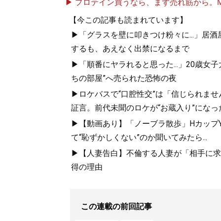
▶ プロテイン買うなら、まず売れ筋から。Mypr
【今この記事も読まれています】
▶「グラスを壁に叩きつけ粉々に...」居
するも、あえなく出禁になるまで
▶「順番にヤラれると思った...」20歳
ちの部屋”へ売られた恐怖の夜
▶ロケバスで“口腔性交”は「信じられませ
証言。前代未聞のロケが“お蔵入り”になっ
▶【動画あり】「ノーブラ散歩」HカップYo
て“恥ずかしくない”のか聞いてみたら...
▶【人妻告白】不倫する人妻が「相手に求め
得の理由
この連載の前回記事