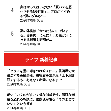
実はやってはいけない「夏バテを悪
化させるNG行動」…プロがすすめ
る“夏のダルさ”...
2026年08月03日
夏の体臭は「食べたもの」で決ま
る。赤身肉、にんにく、野菜が汗に
与える影響を医師が...
2026年08月01日
ライフ 新着記事
「グラスを壁に叩きつけ粉々に…」居酒屋で大
暴走する高齢男性。被害届を出され「土下座謝
罪」するも、あえなく出禁になるまで
2026年08月06日
老いていくのがすごく嫌な49歳男性。孤独な老
後を恐れる相談に、佐藤優が贈る「そのままで
いい」という答え
2026年08月06日