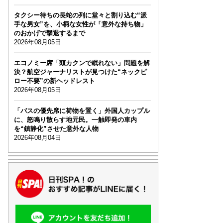
タクシー待ちの長蛇の列に堂々と割り込む“派
手な男女”を、小柄な女性が「意外な持ち物」
のおかげで撃退するまで
2026年08月05日
エコノミー席「頭カクンで眠れない」問題を解
決？航空ジャーナリストが見つけた“ネックピ
ロー不要”の新ヘッドレスト
2026年08月05日
「バスの優先席に荷物を置く」外国人カップル
に、怒鳴り散らす地元民。一触即発の車内
を“鎮静化”させた意外な人物
2026年08月04日