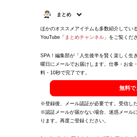
まとめ
株式会社RePLAY代表取締役。ブランド
ほかのオススメアイテムも多数紹介してい
る多彩な事業を運営。ユーチューブ「
YouTube「
まとめチャンネル
」をご覧くだ
まと
ッション情報を配信中！
SPA！編集部が「人生後半を賢く楽しく生
記事一覧へ
曜日にメールでお届けします。仕事・お金
料・10秒で完了です。
無料で
※登録後、メール認証が必要です。受信し
※認証メールが届かない場合、迷惑メール
ります。再度ご登録ください。