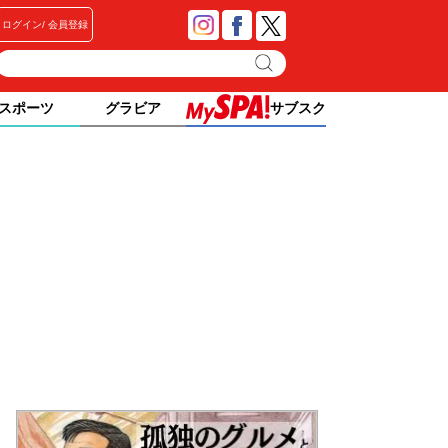
ログイン
会員登録
スポーツ
グラビア
サブスク