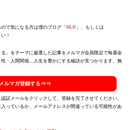
やセレクトショップ、古着、ウェブメディアなどアパレルに関す
るので気になる方は僕のブログ「
MLR
」、もしくは
さい！
めチャンネル
」などでオシャレ初心者にもわかりやすいファ
きる」をテーマに厳選した記事をメルマガ会員限定で毎週金
・性・人間関係…人生を豊かにする秘訣が見つかります。無
メルマガ登録する⇒⇒
た認証メールをクリックして、登録を完了させてください。
に入っているか、メールアドレスが間違っている可能性があ