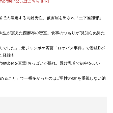
otein公式はこちら [PR]
酒屋で大暴走する高齢男性。被害届を出され「土下座謝罪」
女子大生が震えた西麻布の密室。食事のつもりが“見知らぬ男た
んでした」...元ジャンポケ斉藤「ロケバス事件」で番組Dが
た経緯も
utuberを直撃!おっぱいが揺れ、透け乳首で街中を歩い
ること」で一番多かったのは...“男性の顔”を重視しない納