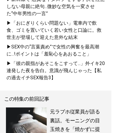
しない母親に絶句...微妙な空気を一変させ
た“中年男性の一言”
▶「おにぎりくらい問題ない」電車内で飲
食、ゴミを置いていく若い女性と口論に。救
世主が登場して迎えた意外な結末
▶SEX中の“言葉責め”で女性の興奮を最高潮
に...!ポイントは「羞恥心をあおること」
▶「彼の親指があそこをこすって...」外イキ20
連発した夜を告白。意識が飛んじゃった【私
の過去イチSEX報告3】
この特集の前回記事
元ラブホ従業員が語る
裏話。モーニングの目
玉焼きを「焼かずに提