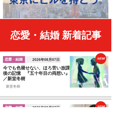
恋愛・結婚 新着記事
NEW!
恋愛・結婚
2026年08月07日
今でも色褪せない、ほろ苦い放課
後の記憶 『五十年目の両想い』
／新堂冬樹
新堂冬樹
NEW!
恋愛・結婚
2026年08月07日
婚活女性が見ている「男性のプロ
フィール写真」の“5つのポイン
ト”…会う前か...