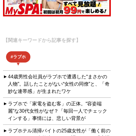
【関連キーワードから記事を探す】
ラブホ
44歳男性会社員がラブホで遭遇した“まさかの
人物”。話したことがない“女性の同僚”と、「奇
妙な連帯感」が生まれたワケ
ラブホで「家電を盗む客」の正体。“容姿端
麗”な30代女性がなぜ？「毎回一人でチェック
インする」事情には、悲しい背景が
ラブホテル清掃バイトの25歳女性が「働く前の