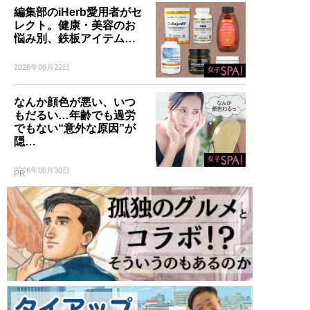
編集部のiHerb愛用者がセ
レクト。健康・美容のお
悩み別、鉄板アイテム…
2026年06月22日
なんか顔色が悪い、いつ
もだるい…年齢でも過労
でもない“意外な原因”が
隠…
2026年06月30日
PR