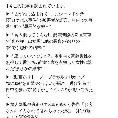
【今この記事も読まれています】
▶「舌がねじ込まれて...」元ジャンポケ斉
藤“ロケバス事件”で被害者が証言、車内での異
常行動と“屈辱的な発言”
▶「もう乗ってくんな!」終電間際の満員電車
で“客を押し出す男”...他の乗客の“怒りの一
撃”で予想外の結末に
▶「座っていいですか?」電車内で高齢男性を
無視して舌打ち...荷物で席を占領した女性に訪
れた“まさかの結末”
▶【動画あり】「ノーブラ散歩」Hカップ
Youtuberを直撃!おっぱいが揺れ、透け乳首で
街中を歩いて“恥ずかしくない”のか聞いてみた
ら...
▶超人気風俗嬢まりてん&るるかが告白「お客
さんにイカされて乱れちゃった夜」【私の過
去イチSEX報告6】