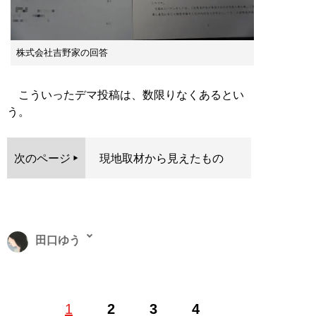
株式会社吉野家の回答
こういったデマ投稿は、数限りなくあるとい
う。
次のページ
現地取材から見えたもの
田口ゆう
ライター・原作者・あいである広場編集長。立教大学経
1
2
3
4
済学部経営学科卒。「認知症」「介護虐待」「障害者支