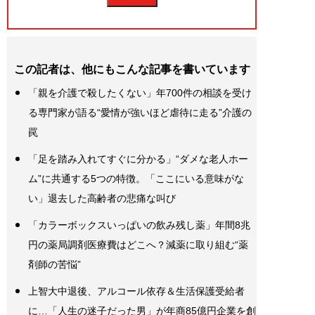
この記者は、他にもこんな記事を書いています
「親を介護で殺したくない」年700件の相談を受け
る専門家が語る“愛情が強いほど虐待に走る”介護の
罠
「足を踏み入れてすぐに分かる」“ダメな老人ホー
ム”に共通する5つの特徴。「ここにいる意味がな
い」退去した高齢者の悲痛な叫び
「カラーボックスいっぱいの飲み残し薬」年間8兆
円の薬局調剤医療費はどこへ？減薬に取り組む“薬
剤師の苦悩”
上智大中退後、アルコール依存＆生活保護受給者
に…「人生の迷子だった男」が年商85億円企業を創