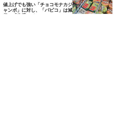
値上げでも強い「チョコモナカジ
ャンボ」に対し、「パピコ」は減
収…「定番アイ...
不破聡
NEW!
ニュース
2026年08月05日
なぜワイドショーは「酷暑」を連
呼する？ 山口真由が明かす、テ
レビが天気ネタ...
山口真由
NEW!
ニュース
2026年08月05日
やまゆり園事件から10年。乙武
洋匡が問う「私たちの心にも“植
松聖”が棲んで...
乙武洋匡