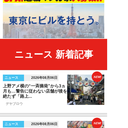
ニュース 新着記事
NEW!
ニュース
2026年08月06日
上野アメ横の“一斉摘発”から3ヵ
月も…警告に従わない店舗が後を
絶たず「路上...
デヤブロウ
NEW!
ニュース
2026年08月06日