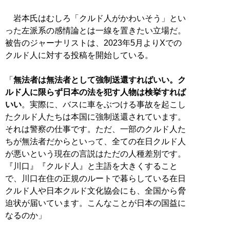
岩本氏はむしろ「クルド人がかわいそう」とい
った左派系の感情論とは一線を置きたい立場だ。
被告のジャーナリストは、2023年5月よりXでの
クルド人に対する投稿を開始している。
「
無法者は無法者として強制送還すればいい。ク
ルド人に限らず日本の法を犯す人物は検挙すれば
いい
。実際に、バスに車をぶつける事故を起こし
たクルド人たちは本国に強制送還されています。
それは警察の仕事です。ただ、一部のクルド人た
ちが無法者だからといって、全ての在日クルド人
が悪いという現在の言説はただの人種差別です。
『川口』『クルド人』と主語を大きくすること
で、川口在住の正規のルートで暮らしている在日
クルド人や日本クルド文化協会にも、全国から脅
迫状が届いています。こんなことが日本の国益に
なるのか」