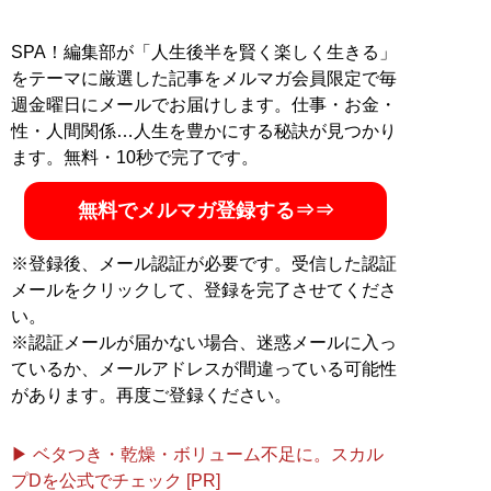
援」「マイノリティ問題」など、多くの人が見ないよう
にする社会課題を中心に取材する。文春オンライン・週
SPA！編集部が「人生後半を賢く楽しく生きる」
刊プレイボーイ・LIFULL介護などで連載・寄稿中。『認
をテーマに厳選した記事をメルマガ会員限定で毎
知症が見る世界』（竹書房・2023年）原作者
週金曜日にメールでお届けします。仕事・お金・
性・人間関係…人生を豊かにする秘訣が見つかり
記事一覧へ
ます。無料・10秒で完了です。
無料でメルマガ登録する⇒⇒
※登録後、メール認証が必要です。受信した認証
メールをクリックして、登録を完了させてくださ
い。
※認証メールが届かない場合、迷惑メールに入っ
ているか、メールアドレスが間違っている可能性
があります。再度ご登録ください。
▶ ベタつき・乾燥・ボリューム不足に。スカル
プDを公式でチェック [PR]