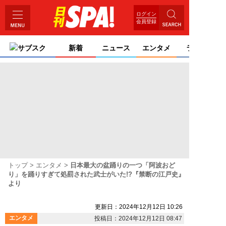
ログイン
会員登録
サブスク
新着
ニュース
エンタメ
ライフ
トップ
エンタメ
日本最大の盆踊りの一つ「阿波おど
り」を踊りすぎて処罰された武士がいた!?『禁断の江戸史』
より
更新日：2024年12月12日 10:26
エンタメ
投稿日：2024年12月12日 08:47