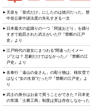
天皇を「形式だけ」にしたのは徳川だった。禁
中並公家中諸法度の失礼すぎる一文
日本最大の盆踊りの一つ「阿波おどり」を踊り
すぎて処罰された武士がいた!?『禁断の江戸
史』より
江戸時代の遊女にまつわる“間違ったイメー
ジ”とは？ 悲劇だけではなかった／『禁断の江
戸史』より
名奉行「遠山の金さん」の彫り物は、桜吹雪で
はなく“女の生首”だった!?『禁断の江戸史』よ
り
武士の身分はお金で買うことができた？日本史
の常識「士農工商」制度は実は存在しなかった