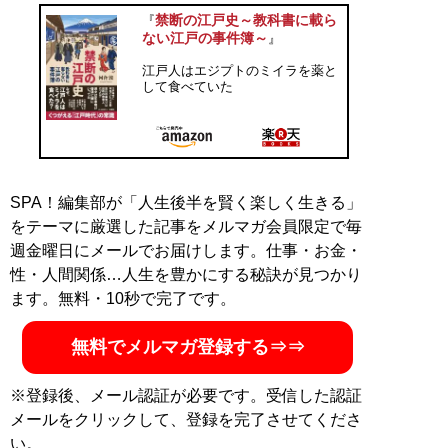
書籍の執筆、監修のほか、講演やテレビ出演も精力的に
禁断の江戸史～教科書に載ら
『
こなす。『教科書に載せたい日本史、載らない日本史』
ない江戸の事件簿～
』
『日本史の裏側』『殿様は「明治」をどう生きたのか』
江戸人はエジプトのミイラを薬と
シリーズ（小社刊）、『歴史の真相が見えてくる 旅する
して食べていた
日本史』（青春新書）、『絵と写真でわかる へぇ～ ! び
っくり! 日本史探検』（祥伝社黄金文庫）など著書多
数。初の小説『窮鼠の一矢』（新泉社）を2017 年に上
梓。
SPA！編集部が「人生後半を賢く楽しく生きる」
記事一覧へ
をテーマに厳選した記事をメルマガ会員限定で毎
週金曜日にメールでお届けします。仕事・お金・
性・人間関係…人生を豊かにする秘訣が見つかり
ます。無料・10秒で完了です。
無料でメルマガ登録する⇒⇒
※登録後、メール認証が必要です。受信した認証
メールをクリックして、登録を完了させてくださ
い。