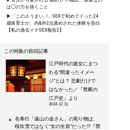
は◯の力を抜くこと
▶「この人うまい...!」SEXで初めてイった24
歳保育士が、内&外2点責めされた体験を告白
【私の過去イチSEX報告2】
この特集の前回記事
江戸時代の遊女にまつ
わる“間違ったイメー
ジ”とは？ 悲劇だけで
はなかった／『禁断の
江戸史』より
2024.12.11
名奉行「遠山の金さん」の彫り物は、
桜吹雪ではなく“女の生首”だった!?『禁