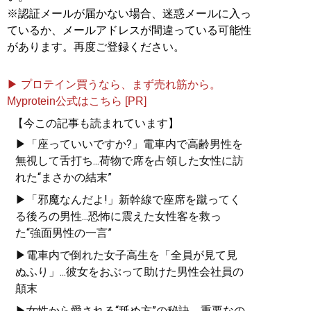
※認証メールが届かない場合、迷惑メールに入っ
ているか、メールアドレスが間違っている可能性
があります。再度ご登録ください。
▶ プロテイン買うなら、まず売れ筋から。
Myprotein公式はこちら [PR]
【今この記事も読まれています】
▶「座っていいですか?」電車内で高齢男性を
無視して舌打ち...荷物で席を占領した女性に訪
れた“まさかの結末”
▶「邪魔なんだよ!」新幹線で座席を蹴ってく
る後ろの男性...恐怖に震えた女性客を救っ
た“強面男性の一言”
▶電車内で倒れた女子高生を「全員が見て見
ぬふり」...彼女をおぶって助けた男性会社員の
顛末
▶女性から愛される“舐め方”の秘訣。重要なの