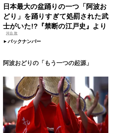
日本最大の盆踊りの一つ「阿波お
どり」を踊りすぎて処罰された武
士がいた!?『禁断の江戸史』より
河合 敦
バックナンバー
阿波おどりの「もう一つの起源」