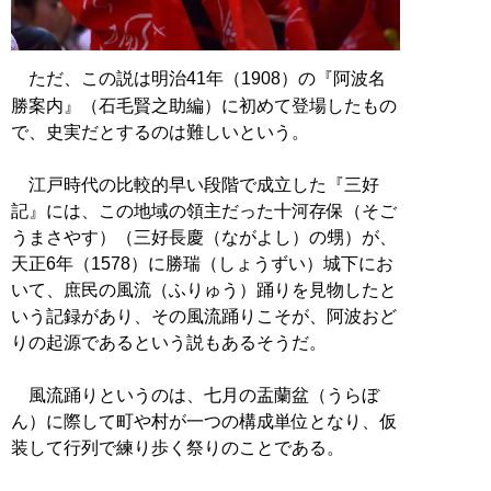
ただ、この説は明治41年（1908）の『阿波名
勝案内』（石毛賢之助編）に初めて登場したもの
で、史実だとするのは難しいという。
江戸時代の比較的早い段階で成立した『三好
記』には、この地域の領主だった十河存保（そご
うまさやす）（三好長慶（ながよし）の甥）が、
天正6年（1578）に勝瑞（しょうずい）城下にお
いて、庶民の風流（ふりゅう）踊りを見物したと
いう記録があり、その風流踊りこそが、阿波おど
りの起源であるという説もあるそうだ。
風流踊りというのは、七月の盂蘭盆（うらぼ
ん）に際して町や村が一つの構成単位となり、仮
装して行列で練り歩く祭りのことである。