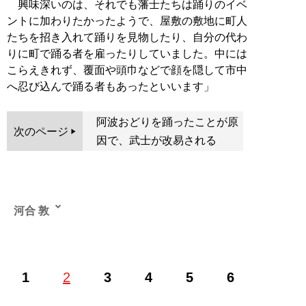
興味深いのは、それでも藩士たちは踊りのイベ
ントに加わりたかったようで、屋敷の敷地に町人
たちを招き入れて踊りを見物したり、自分の代わ
りに町で踊る者を雇ったりしていました。中には
こらえきれず、覆面や頭巾などで顔を隠して市中
へ忍び込んで踊る者もあったといいます」
阿波おどりを踊ったことが原
次のページ
因で、武士が改易される
河合 敦
歴史作家、多摩大学客員教授、早稲田大学非常勤講師。
1
2
3
4
5
6
1965 年、東京都生まれ。青山学院大学文学部史学科卒
業。早稲田大学大学院博士課程単位取得満期退学。歴史