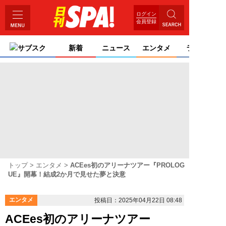
ログイン
会員登録
サブスク
新着
ニュース
エンタメ
ライフ
トップ
エンタメ
ACEes初のアリーナツアー『PROLOG
UE』開幕！結成2か月で見せた夢と決意
エンタメ
投稿日：2025年04月22日 08:48
ACEes初のアリーナツアー