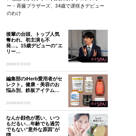
ー・斉藤ブラザーズ、34歳で遅咲きデビュー
のわけ
後輩の台頭、トップ人気
奪われ、初主演も不
発…。15歳デビューの“エ
リー…
2026年07月23日
編集部のiHerb愛用者がセ
レクト。健康・美容のお
悩み別、鉄板アイテム…
2026年06月22日
なんか顔色が悪い、いつ
もだるい…年齢でも過労
でもない“意外な原因”が
隠…