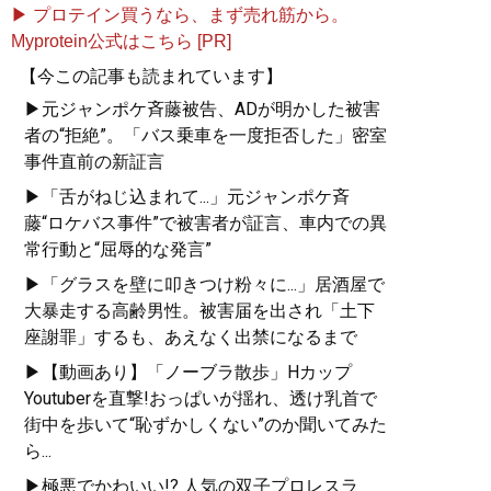
▶ プロテイン買うなら、まず売れ筋から。
Myprotein公式はこちら [PR]
【今この記事も読まれています】
▶元ジャンポケ斉藤被告、ADが明かした被害
者の“拒絶”。「バス乗車を一度拒否した」密室
事件直前の新証言
▶「舌がねじ込まれて...」元ジャンポケ斉
藤“ロケバス事件”で被害者が証言、車内での異
常行動と“屈辱的な発言”
▶「グラスを壁に叩きつけ粉々に...」居酒屋で
大暴走する高齢男性。被害届を出され「土下
座謝罪」するも、あえなく出禁になるまで
▶【動画あり】「ノーブラ散歩」Hカップ
Youtuberを直撃!おっぱいが揺れ、透け乳首で
街中を歩いて“恥ずかしくない”のか聞いてみた
ら...
▶極悪でかわいい!? 人気の双子プロレスラ