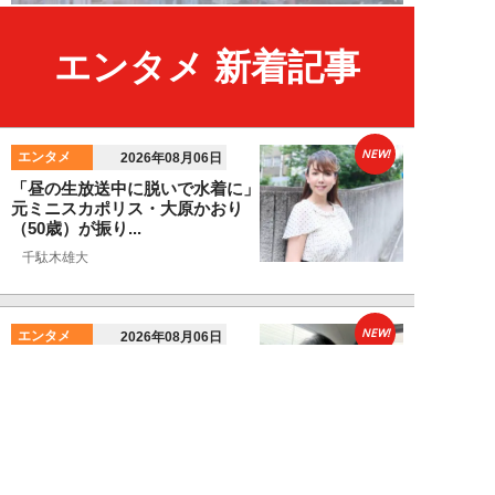
エンタメ 新着記事
NEW!
エンタメ
2026年08月06日
「昼の生放送中に脱いで水着に」
元ミニスカポリス・大原かおり
（50歳）が振り...
千駄木雄大
NEW!
エンタメ
2026年08月06日
新日本プロレス社長・棚橋弘至が
テレビ朝日グループの社長ズラリ
20人を前に、...
棚橋弘至