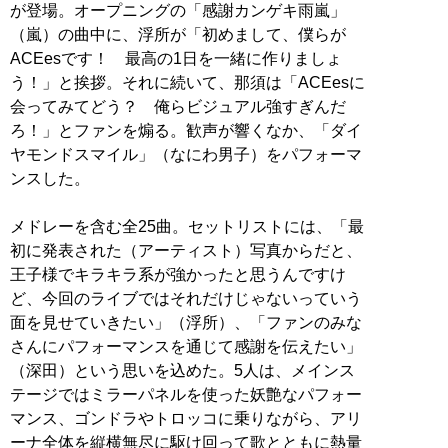
が登場。オープニングの「感謝カンゲキ雨嵐」
（嵐）の曲中に、浮所が「初めまして、僕らが
ACEesです！ 最高の1日を一緒に作りましょ
う！」と挨拶。それに続いて、那須は「ACEesに
会ってみてどう？ 俺らビジュアル強すぎんだ
ろ！」とファンを煽る。歓声が響くなか、「ダイ
ヤモンドスマイル」（なにわ男子）をパフォーマ
ンスした。
メドレーを含む全25曲。セットリストには、「最
初に発表された（アーティスト）写真からだと、
王子様でキラキラ系が強かったと思うんですけ
ど、今回のライブではそれだけじゃないっていう
面を見せていきたい」（浮所）、「ファンのみな
さんにパフォーマンスを通じて感謝を伝えたい」
（深田）という思いを込めた。5人は、メインス
テージではミラーパネルを使った妖艶なパフォー
マンス、ゴンドラやトロッコに乗りながら、アリ
ーナ全体を縦横無尽に駆け回って歌とともに熱量