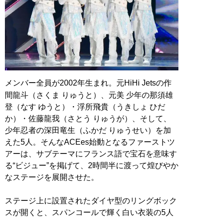
メンバー全員が2002年生まれ。元HiHi Jetsの作
間龍斗（さくま りゅうと）、元美 少年の那須雄
登（なす ゆうと）・浮所飛貴（うきしょ ひだ
か）・佐藤龍我（さとう りゅうが）、そして、
少年忍者の深田竜生（ふかだ りゅうせい）を加
えた5人。そんなACEes始動となるファーストツ
アーは、サブテーマにフランス語で宝石を意味す
る“ビジュー”を掲げて、2時間半に渡って煌びやか
なステージを展開させた。
ステージ上に設置されたダイヤ型のリングボック
スが開くと、スパンコールで輝く白い衣装の5人