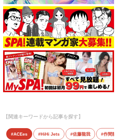
【関連キーワードから記事を探す】
ACEes
HiHi Jets
佐藤龍我
作間龍斗