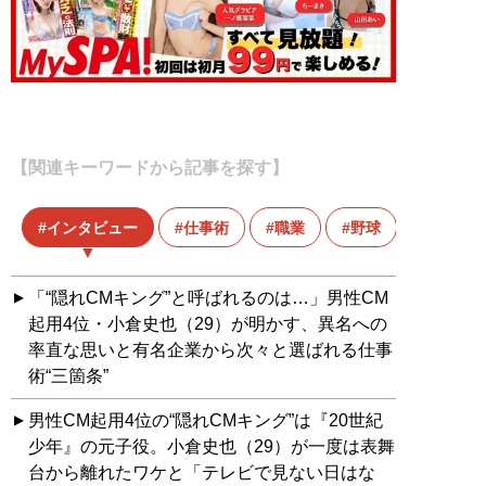
【関連キーワードから記事を探す】
インタビュー
仕事術
職業
野球
「“隠れCMキング”と呼ばれるのは…」男性CM
起用4位・小倉史也（29）が明かす、異名への
率直な思いと有名企業から次々と選ばれる仕事
術“三箇条”
男性CM起用4位の“隠れCMキング”は『20世紀
少年』の元子役。小倉史也（29）が一度は表舞
台から離れたワケと「テレビで見ない日はな