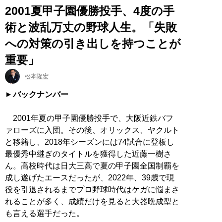
2001夏甲子園優勝投手、4度の手
術と波乱万丈の野球人生。「失敗
への対策の引き出しを持つことが
重要」
松本隆宏
バックナンバー
2001年夏の甲子園優勝投手で、大阪近鉄バフ
ァローズに入団。その後、オリックス、ヤクルト
と移籍し、2018年シーズンには74試合に登板し
最優秀中継ぎのタイトルを獲得した近藤一樹さ
ん。高校時代は日大三高で夏の甲子園全国制覇を
成し遂げたエースだったが、2022年、39歳で現
役を引退されるまでプロ野球時代はケガに悩まさ
れることが多く、成績だけを見ると大器晩成型と
も言える選手だった。