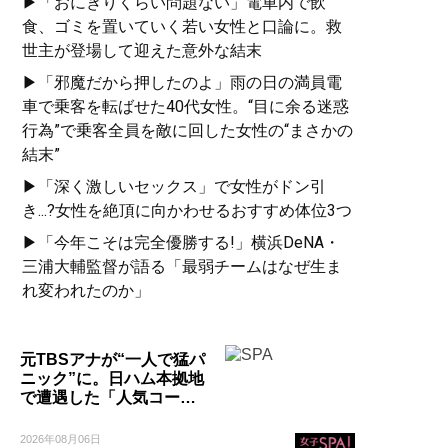
▶「おにぎりくらい問題ない」電車内で飲
食、ゴミを置いていく若い女性と口論に。救
世主が登場して迎えた意外な結末
▶「邪魔だから押したのよ」雨の日の満員電
車で乗客を転ばせた40代女性。“目に余る迷惑
行為”で乗客全員を敵に回した女性の“まさかの
結末”
▶「深く激しいセックス」で女性がドン引
き...?女性を絶頂に向かわせるおすすめ体位3つ
▶「今年こそは完全優勝する!」横浜DeNA・
三浦大輔監督が語る「最弱チームはなぜ生ま
れ変われたのか」
元TBSアナが“一人で猛パ
ニック”に。日ハム本拠地
で遭遇した「人気コー…
2026年08月06日