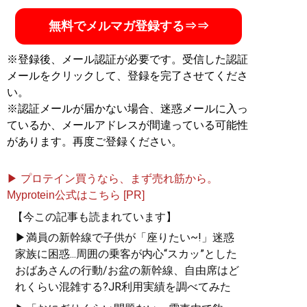
力: 才能を引き出す気づき
無料でメルマガ登録する⇒⇒
の法則
』
※登録後、メール認証が必要です。受信した認証
スポーツで培った能力
は、社会で真価を発揮す
メールをクリックして、登録を完了させてくださ
る！
い。
※認証メールが届かない場合、迷惑メールに入っ
ているか、メールアドレスが間違っている可能性
があります。再度ご登録ください。
記事一覧へ
▶ プロテイン買うなら、まず売れ筋から。
Myprotein公式はこちら [PR]
【今この記事も読まれています】
▶満員の新幹線で子供が「座りたい~!」迷惑
家族に困惑...周囲の乗客が内心“スカッ”とした
おばあさんの行動/お盆の新幹線、自由席はど
れくらい混雑する?JR利用実績を調べてみた