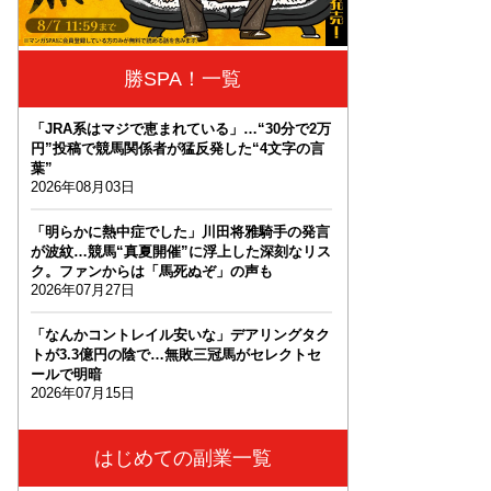
勝SPA！一覧
「JRA系はマジで恵まれている」…“30分で2万
円”投稿で競馬関係者が猛反発した“4文字の言
葉”
2026年08月03日
「明らかに熱中症でした」川田将雅騎手の発言
が波紋…競馬“真夏開催”に浮上した深刻なリス
ク。ファンからは「馬死ぬぞ」の声も
2026年07月27日
「なんかコントレイル安いな」デアリングタク
トが3.3億円の陰で…無敗三冠馬がセレクトセ
ールで明暗
2026年07月15日
はじめての副業一覧