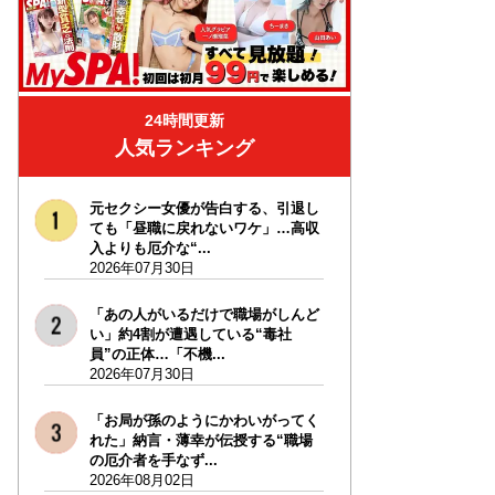
24時間更新
人気ランキング
元セクシー女優が告白する、引退し
ても「昼職に戻れないワケ」…高収
入よりも厄介な“...
2026年07月30日
「あの人がいるだけで職場がしんど
い」約4割が遭遇している“毒社
員”の正体…「不機...
2026年07月30日
「お局が孫のようにかわいがってく
れた」納言・薄幸が伝授する“職場
の厄介者を手なず...
2026年08月02日