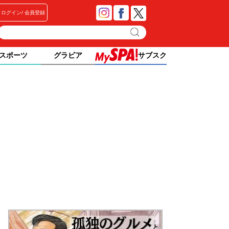
ログイン
会員登録
スポーツ
グラビア
サブスク