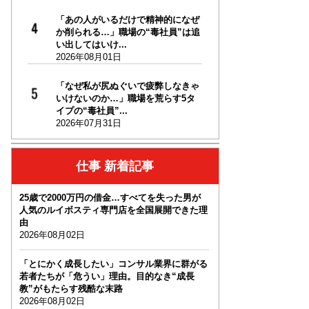
「あの人がいるだけで精神的になぜ
か削られる…」職場の“毒社員”は追
い出してはいけ...
2026年08月01日
「なぜ私が尻ぬぐいで疲弊しなきゃ
いけないのか…」職場を荒らす5タ
イプの“毒社員”...
2026年07月31日
仕事 新着記事
25歳で2000万円の借金…すべてを失った男が
人気のルイボスティ専門店を全国展開できた理
由
2026年08月02日
「とにかく成長したい」コンサル業界に群がる
若者たちが「危うい」理由。目的なき“成長
教”がもたらす残酷な末路
2026年08月02日