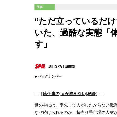
仕事
“ただ立っているだけ
いた、過酷な実態「
す」
週刊SPA！編集部
バックナンバー
―［
珍仕事の[人が辞めない]秘訣
］―
世の中には、率先して人がしたがらない職
なぜ続けられるのか。超売り手市場の人材