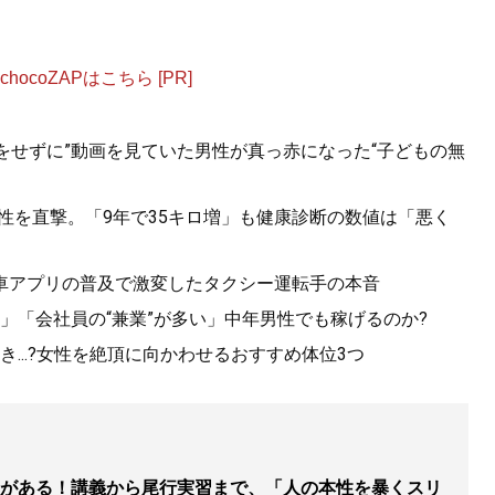
ocoZAPはこちら [PR]
をせずに”動画を見ていた男性が真っ赤になった“子どもの無
男性を直撃。「9年で35キロ増」も健康診断の数値は「悪く
車アプリの普及で激変したタクシー運転手の本音
」「会社員の“兼業”が多い」中年男性でも稼げるのか?
...?女性を絶頂に向かわせるおすすめ体位3つ
がある！講義から尾行実習まで、「人の本性を暴くスリ