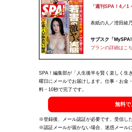
『
週刊SPA！4／1
記事一覧へ
表紙の人／澄田綾
サブスク「MySP
プランの詳細はこ
SPA！編集部が「人生後半を賢く楽しく生
曜日にメールでお届けします。仕事・お金
料・10秒で完了です。
無料で
※登録後、メール認証が必要です。受信し
※認証メールが届かない場合、迷惑メール