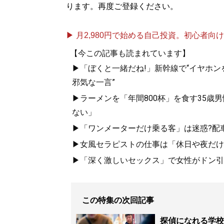
ります。再度ご登録ください。
▶ 月2,980円で始める自己投資。初心者向けch
【今この記事も読まれています】
▶「ぼくと一緒だね!」新幹線で“イヤホン
邪気な一言”
▶ラーメンを「年間800杯」を食す35歳
ない」
▶「ワンメーターだけ乗る客」は迷惑?配
▶女風セラピストの仕事は「休日や夜だけ
▶「深く激しいセックス」で女性がドン引き
この特集の次回記事
探偵になれる学校