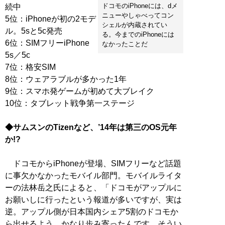
ドコモのiPhoneには、dメ
続中
ニューやしゃべってコン
5位：iPhoneが初の2モデ
シェルが内蔵されてい
ル。5sと5c発売
る。今までのiPhoneには
6位：SIMフリーiPhone
なかったことだ
5s／5c
7位：格安SIM
8位：ウェアラブルが多かった1年
9位：スマホ発ゲームが初めて大ブレイク
10位：タブレット戦争第一ステージ
◆サムスンのTizenなど、’14年は第三のOS元年
か!?
ドコモからiPhoneが登場、SIMフリーなど話題
に事欠かなかったモバイル部門。モバイルライタ
ーの法林岳之氏によると、「ドコモがアップルに
お願いしに行ったという報道が多いですが、実は
逆。アップル側が日本国内シェア5割のドコモか
ら出せるよう、かなり歩み寄ったんです。そうい