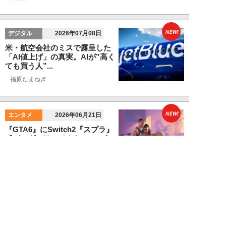
NEW!
デジタル
2026年07月08日
米・航空会社のミスで露呈した
「AI値上げ」の真実。AIが”高く
ても買う人”...
福原たまねぎ
NEW!
エンタメ
2026年06月21日
『GTA6』にSwitch2『スプラ』
『ゼルダ』リメイクも！2026年
下半...
卯月鮎
NEW!
デジタル
2026年06月18日
AIに作らせた資料が“ちっとも頭
に入らない”のはなぜ？米名門大