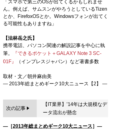
「スマホで第三のOSが出てくるかもしれませ
ん。例えば、サムスンがやろうとしているTizen
とか、FirefoxOSとか。Windowsフォンが出てく
る可能性もありますね」
【法林岳之氏】
携帯電話、パソコン関連の解説記事を中心に執
筆。
『できるポケット＋GALAXY Note 3 SC-
01F』
（インプレスジャパン）など著書多数
取材・文／朝井麻由美
【IT業界】’14年は大規模なデ
次の記事
ータ流出が懸念
―［
2013年総まとめギーク10大ニュース
］―