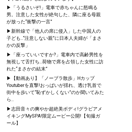
▶「うるさいぞ!」電車で赤ちゃんに怒鳴る
男。注意した女性が絶句した、隣に座る母親
が放った“衝撃の一言”
▶新幹線で「他人の席に侵入」した中国人の
子ども...“注意しない親”に日本人夫婦が「まさ
かの反撃」
▶「座っていいですか?」電車内で高齢男性を
無視して舌打ち...荷物で席を占領した女性に訪
れた“まさかの結末”
▶【動画あり】「ノーブラ散歩」Hカップ
Youtuberを直撃!おっぱいが揺れ、透け乳首で
街中を歩いて“恥ずかしくない”のか聞いてみた
ら...
▶志田音々の爽やか超絶美ボディ!グラビアメ
イキングMySPA!限定ムービー公開!【旬撮ガ
ール】