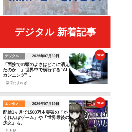
デジタル 新着記事
NEW!
デジタル
2026年07月30日
「面接での頭のよさはどこに消え
たのか…」世界中で横行する”AI
カンニング”...
福原たまねぎ
NEW!
エンタメ
2026年07月19日
配信1ヶ月で1500万本突破の「か
くれんぼゲーム」や「世界最後の
少女」も。...
卯月鮎