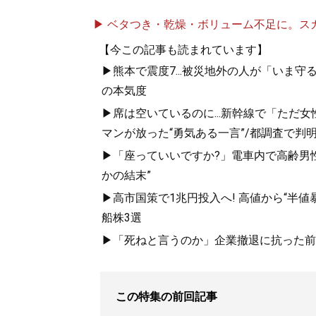
▶ ベタつき・乾燥・ボリューム不足に。スカル
【今この記事も読まれています】
▶熊本で震度7...被災地外の人が「いま
の本気度
▶席は空いているのに...新幹線で「ただ
マンが放った“勇気ある一言”/都調査で判明
▶「座っていいですか?」電車内で高齢男性
かの結末”
▶高市国策で1兆円投入へ! 高値から“半
船株3選
▶「死ねと言うのか」企業撤退に抗った前
この特集の前回記事