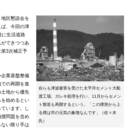
地区懇談会を
えば、今回の津
陸に生活道路
真ができつつあ
第3次補正予
小企業基盤整備
地での再開を進
自らも津波被害を受けた太平洋セメント大船
の土地から優先
渡工場。ガレキ処理を行い、11月からセメン
ちを始めるとい
ト製造も再開するという。「この煙突から上
っています。し
る煙は市の元気の象徴なんです」（佐々木
補償問題を含め
氏）
らない限り手は