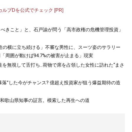
プDを公式でチェック [PR]
守るべきこと」と、石戸諭が問う「高市政権の危機管理投資」
女性の横に立ち続ける」不審な男性に、スーツ姿のサラリー
「周囲が動けば94.7%の被害が止まる」現実
を無視して舌打ち...荷物で席を占領した女性に訪れた“まさ
値暴落”した今がチャンス? 億超え投資家が狙う爆益期待の造
和歌山県知事の証言。模索した再生への道