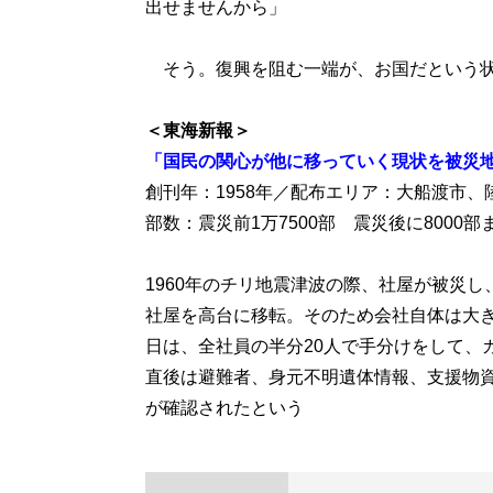
出せませんから」
そう。復興を阻む一端が、お国だという状
＜東海新報＞
「国民の関心が他に移っていく現状を被災
創刊年：1958年／配布エリア：大船渡市、
部数：震災前1万7500部 震災後に8000部
1960年のチリ地震津波の際、社屋が被災し
社屋を高台に移転。そのため会社自体は大
日は、全社員の半分20人で手分けをして、
直後は避難者、身元不明遺体情報、支援物