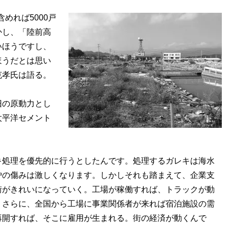
めれば5000戸
かし、「陸前高
いほうですし、
ほうだとは思い
克孝氏は語る。
旧の原動力とし
太平洋セメント
。
キ処理を優先的に行うとしたんです。処理するガレキは海水
炉の傷みは激しくなります。しかしそれも踏まえて、企業支
街がきれいになっていく。工場が稼働すれば、トラックが動
。さらに、全国から工場に事業関係者が来れば宿泊施設の需
再開すれば、そこに雇用が生まれる。街の経済が動くんで