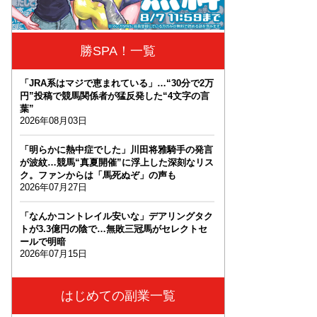
勝SPA！一覧
「JRA系はマジで恵まれている」…“30分で2万
円”投稿で競馬関係者が猛反発した“4文字の言
葉”
2026年08月03日
「明らかに熱中症でした」川田将雅騎手の発言
が波紋…競馬“真夏開催”に浮上した深刻なリス
ク。ファンからは「馬死ぬぞ」の声も
2026年07月27日
「なんかコントレイル安いな」デアリングタク
トが3.3億円の陰で…無敗三冠馬がセレクトセ
ールで明暗
2026年07月15日
はじめての副業一覧