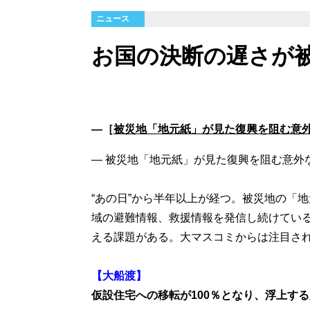
ニュース
お国の決断の遅さが
―［
被災地「地元紙」が見た復興を阻む意
― 被災地「地元紙」が見た復興を阻む意外な
“あの日”から半年以上が経つ。被災地の「
域の避難情報、救援情報を発信し続けてい
える課題がある。大マスコミからは注目さ
【大船渡】
仮設住宅への移転が100％となり、浮上す