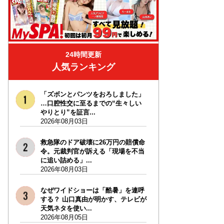
24時間更新
人気ランキング
「ズボンとパンツをおろしました」
…口腔性交に至るまでの“生々しい
やりとり”を証言...
2026年08月03日
救急隊のドア破壊に26万円の賠償命
令。元裁判官が訴える「現場を不当
に追い詰める」...
2026年08月03日
なぜワイドショーは「酷暑」を連呼
する？ 山口真由が明かす、テレビが
天気ネタを使い...
2026年08月05日