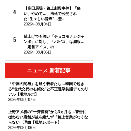
【高田馬場・路上刺殺事件】「痛
い、やめて…」法廷で公開され
た“生々しい音声”…懲...
2026年08月04日
値上げでも強い「チョコモナカジャ
ンボ」に対し、「パピコ」は減収…
「定番アイス」の...
2026年08月06日
ニュース 新着記事
「中国の関与」を疑う若者たち…韓国で起き
る“世代交代の右傾化”と不正選挙抗議デモのリ
アル【現地ルポ】
2026年08月07日
上野アメ横の“一斉摘発”から3ヵ月も…警告に
従わない店舗が後を絶たず「路上営業がなくな
らない」理由【現地レポート】
2026年08月06日