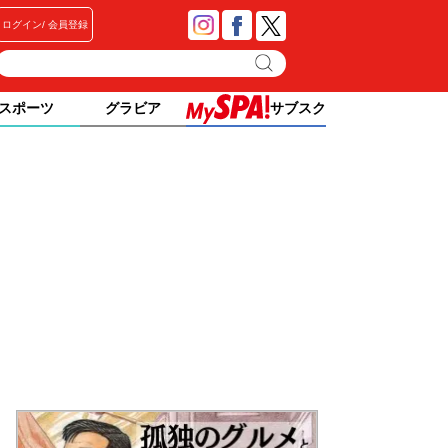
ログイン
会員登録
スポーツ
グラビア
サブスク