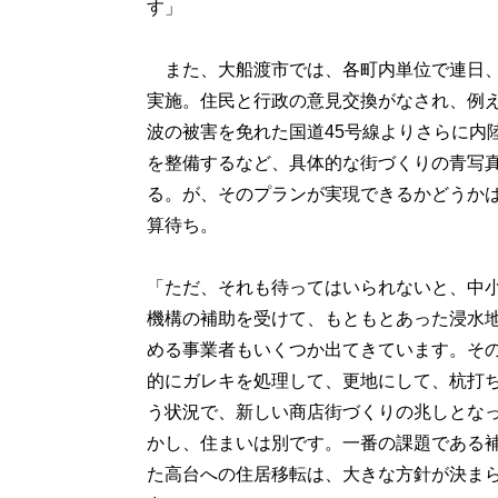
す」
また、大船渡市では、各町内単位で連日、
実施。住民と行政の意見交換がなされ、例
波の被害を免れた国道45号線よりさらに内
を整備するなど、具体的な街づくりの青写
る。が、そのプランが実現できるかどうかは
算待ち。
「ただ、それも待ってはいられないと、中
機構の補助を受けて、もともとあった浸水
める事業者もいくつか出てきています。そ
的にガレキを処理して、更地にして、杭打
う状況で、新しい商店街づくりの兆しとな
かし、住まいは別です。一番の課題である
た高台への住居移転は、大きな方針が決ま