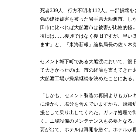
死者339人、行方不明者112人。一部損壊を含
強の建物被害を被った岩手県大船渡市。し
田市に比べれば大船渡市は被害が比較的軽
復旧は……復興ではなく復旧ですが、早い
ます」と、『東海新報』編集局長の佐々木
セメント城下町である大船渡において、復
て大きかったのは、市の経済を支えてきた
大船渡工場が操業継続を決めたことにある
「しかも、セメント製造の再開よりもガレ
に浸かり、塩分を含んでいますから、焼却
援として乗り出してくれた。ガレキ処理で
く。工場設備のメンテナンスも必要となる
要が出て、ホテルは再開を急ぐ。ホテルが