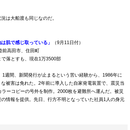
況は大船渡も同じなのだ。
地は肌で感じ取っている」
（9月11日付）
陸前高田市、住田町
まで落とすも、現在1万3500部
、1週間、新聞発行が止まるという苦い経験から、1986年に
きな被害は免れた。2年前に導入した自家発電装置で、震災当
カラーコピーの号外を制作。2000枚を避難所へ運んだ。被災
資の情報を提供。先日、行方不明となっていた社員1人の身元