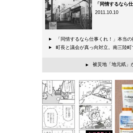
「同情するなら仕
2011.10.10
「同情するなら仕事くれ！」本当
町長と議会が真っ向対立。南三陸
被災地「地元紙」
▲