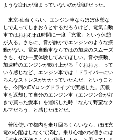
ような疲れが溜まっていないのが新鮮だった。
東京-仙台くらい、エンジン車ならほぼ休憩な
しで走ってしまおうとするだろうけど、電気自動
車ではおおむね1時間に一度「充電」という休憩
が入る。さらに、音が静かでエンジンのような振
動がない。電気自動車ならではの加速のスムーズ
さも、ぜひ一度体験してみてほしい。音や振動、
加速時のエンジンが吹け上がる「ぐおおぉ」って
いう感じなど、エンジン車では「ドライバーにい
ろんなストレスがかかっていたんだ」ということ
を、今回のEVロングドライブで実感した。広報
車を返却して自分のエンジン車（エンジン音が好
きで買った愛車）を運転した時「なんて野蛮なク
ルマだろう」と感じたほどだ。
普段使いで都内を走り回るくらいなら、ほぼ充
電の心配はしなくて済む。乗り心地の快適さには
「遠出の不便さくらい我慢しよう」と思ってしま