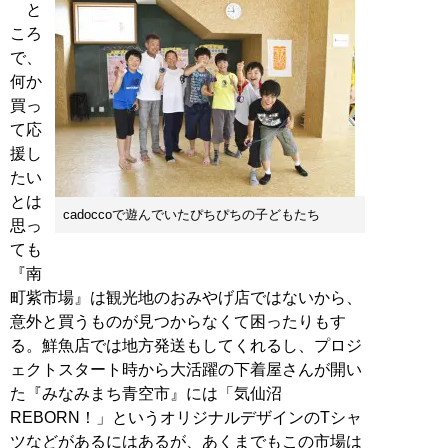
と
ころ
で、
何か
買っ
て応
援し
たい
とは
cadoccoで遊んでいたぴちぴちの子どもたち
思っ
ても
『南
町紫市場』は観光地のおみやげ店ではないから、
意外と買うものが見つからなくて困ったりもす
る。鮮魚店では地方発送もしてくれるし、プロジ
ェクトスタート時から大活躍の下着屋さんが開い
た『みなみまち青空市』には「気仙沼
REBORN！」というオリジナルデザインのTシャ
ツなどがあるにはあるが、あくまでもこの市場は