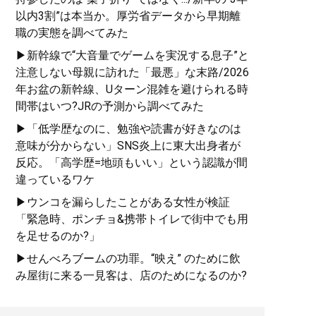
以内3割”は本当か。厚労省データから早期離
職の実態を調べてみた
▶新幹線で“大音量でゲームを実況する息子”と
注意しない母親に訪れた「最悪」な末路/2026
年お盆の新幹線、Uターン混雑を避けられる時
間帯はいつ?JRの予測から調べてみた
▶「低学歴なのに、勉強や読書が好きなのは
意味が分からない」SNS炎上に東大出身者が
反応。「高学歴=地頭もいい」という認識が間
違っているワケ
▶ウンコを漏らしたことがある女性が検証
「緊急時、ポンチョ&携帯トイレで街中でも用
を足せるのか?」
▶せんべろブームの功罪。“映え” のために飲
み屋街に来る一見客は、店のためになるのか?