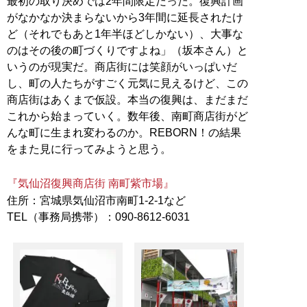
最初の取り決めでは2年間限定だった。復興計画
がなかなか決まらないから3年間に延長されたけ
ど（それでもあと1年半ほどしかない）、大事な
のはその後の町づくりですよね」（坂本さん）と
いうのが現実だ。商店街には笑顔がいっぱいだ
し、町の人たちがすごく元気に見えるけど、この
商店街はあくまで仮設。本当の復興は、まだまだ
これから始まっていく。数年後、南町商店街がど
んな町に生まれ変わるのか。REBORN！の結果
をまた見に行ってみようと思う。
『気仙沼復興商店街 南町紫市場』
住所：宮城県気仙沼市南町1-2-1など
TEL（事務局携帯）：090-8612-6031