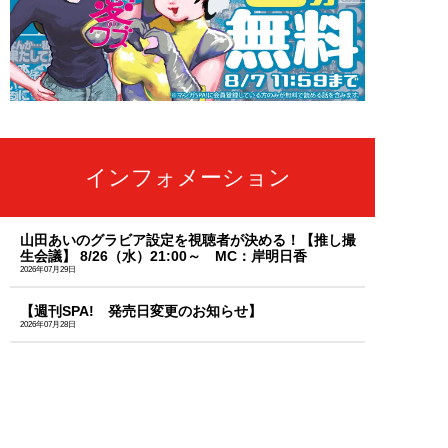
インフォメーション
山田あいのグラビア設定を視聴者が決める！【推し撮
生会議】 8/26（水）21:00～ MC：岸明日香
2026年07月29日
【週刊SPA! 発売日変更のお知らせ】
2026年07月28日
「天羽希純」のセクシーな秘蔵カットを大放出！週刊
SPA!のサブスク「MySPA!」続々更新中！初回は初月
99円で読み放題
2026年07月03日