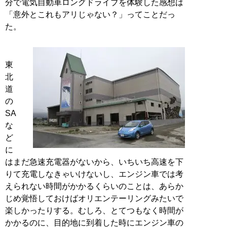
分で電気自動車ロングドライブを体験した感想は
「意外とこれもアリじゃない？」ってことだっ
た。
東
北
道
の
SA
な
ど
に
はまだ急速充電器がないから、いちいち高速を下
りて充電しなきゃいけないし、エンジン車では考
えられない時間がかかるくらいのことは、あらか
じめ覚悟しておけばオリエンテーリングみたいで
楽しかったりする。むしろ、とてつもなく時間が
かかるのに、目的地に到着した時にエンジン車の