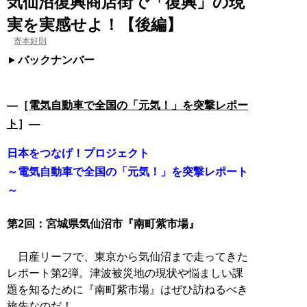
気仙沼復興商店街で「復興」の現
実を実感せよ！【後編】
寄本好則
バックナンバー
―［
電気自動車で全国の「元気！」を突撃レポー
ト
］―
日本をつなげ！プロジェクト
～電気自動車で全国の「元気！」を突撃レポート
～
第2回：宮城県気仙沼市『南町紫市場』
日産リーフで、東京から気仙沼まで走ってきた
レポート第2弾。津波被災地の現状や悩ましい課
題を知るために『南町紫市場』はぜひ訪ねるべき
旅先なのだ！