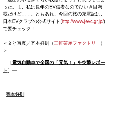
った。ま、私は長年のEV信者なのでひいき目満
載だけど……。ともあれ、今回の旅の充電記は、
日本EVクラブの公式サイト(
http://www.jevc.gr.jp/
)
で要チェック！
＜文と写真／寄本好則（
三軒茶屋ファクトリー
）
―［
電気自動車で全国の「元気！」を突撃レポー
ト
］―
寄本好則