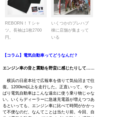
REBORN！Ｔシャ
いくつかのプレハブ
ツ。長袖は1枚2700
棟に店舗が集まって
円。
いる
【コラム】電気自動車ってどうなんだ？
エンジン車の音と震動を野蛮に感じたりして……
横浜の日産本社で広報車を借りて気仙沼まで往
復。1200km以上を走行した。正直いって、やっ
ぱり電気自動車はこんな遠出に使う乗り物じゃな
い。いくらディーラーに急速充電器が増えつつあ
るといっても、エンジン車に比べて時間がかかっ
て不便なのだ、なんてことは当たり前。今回、自