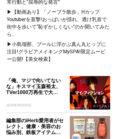
常行動と“屈辱的な発言”
▶【動画あり】「ノーブラ散歩」Hカップ
Youtuberを直撃!おっぱいが揺れ、透け乳首で
街中を歩いて“恥ずかしくない”のか聞いてみた
ら...
▶小島瑠那、プールに浮かぶ真ん丸ヒップに
注目!グラビアメイキングMySPA!限定ムービ
ー公開!【美女検索】
「俺、マジで向いてない
な」キスマイ玉森裕太、
TVer1000万再生で大…
2026年08月05日
編集部のiHerb愛用者がセ
レクト。健康・美容のお
悩み別、鉄板アイテム…