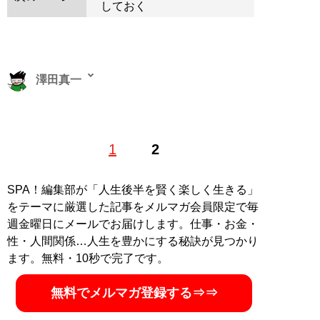
しておく
澤田真一
ノンフィクション作家、Webライター。1984年10月11
1
2
日生。東南アジア経済情報、最新テクノロジー、ガジェ
ット関連記事を各メディアで執筆。ブログ『
たまには澤
田もエンターテイナー
』
SPA！編集部が「人生後半を賢く楽しく生きる」
をテーマに厳選した記事をメルマガ会員限定で毎
記事一覧へ
週金曜日にメールでお届けします。仕事・お金・
性・人間関係…人生を豊かにする秘訣が見つかり
ます。無料・10秒で完了です。
無料でメルマガ登録する⇒⇒