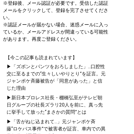
※登録後、メール認証が必要です。受信した認証
メールをクリックして、登録を完了させてくださ
い。
※認証メールが届かない場合、迷惑メールに入っ
ているか、メールアドレスが間違っている可能性
があります。再度ご登録ください。
【今この記事も読まれています】
▶「ズボンとパンツをおろしました」...口腔性
交に至るまでの“生々しいやりとり”を証言。元
ジャンポケ斉藤被告が「同意があった」と信
じた理由
▶新日本プロレス社長・棚橋弘至がテレビ朝
日グループの社長ズラリ20人を前に、真っ先
に挙手して放った“まさかの質問”とは
▶「舌がねじ込まれて...」元ジャンポケ斉
藤“ロケバス事件”で被害者が証言、車内での異