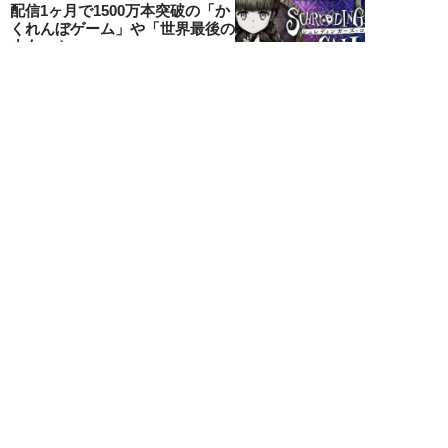
配信1ヶ月で1500万本突破の「か
くれんぼゲーム」や「世界最後の
少女」も。...
卯月鮎
NEW!
デジタル
2026年07月08日
米・航空会社のミスで露呈した
「AI値上げ」の真実。AIが”高く
ても買う人”...
福原たまねぎ
NEW!
エンタメ
2026年06月21日
『GTA6』にSwitch2『スプラ』
『ゼルダ』リメイクも！2026年
下半...
卯月鮎