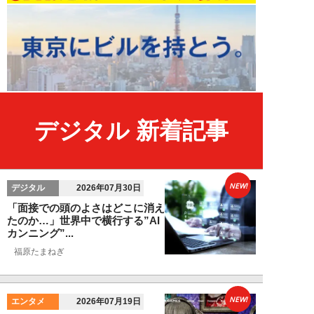
デジタル 新着記事
NEW!
デジタル
2026年07月30日
「面接での頭のよさはどこに消え
たのか…」世界中で横行する”AI
カンニング”...
福原たまねぎ
NEW!
エンタメ
2026年07月19日