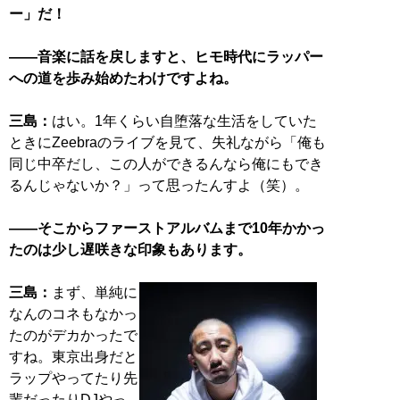
ー」だ！
――音楽に話を戻しますと、ヒモ時代にラッパー
への道を歩み始めたわけですよね。
三島：
はい。1年くらい自堕落な生活をしていた
ときにZeebraのライブを見て、失礼ながら「俺も
同じ中卒だし、この人ができるんなら俺にもでき
るんじゃないか？」って思ったんすよ（笑）。
――そこからファーストアルバムまで10年かかっ
たのは少し遅咲きな印象もあります。
三島：
まず、単純に
なんのコネもなかっ
たのがデカかったで
すね。東京出身だと
ラップやってたり先
輩だったりDJやっ