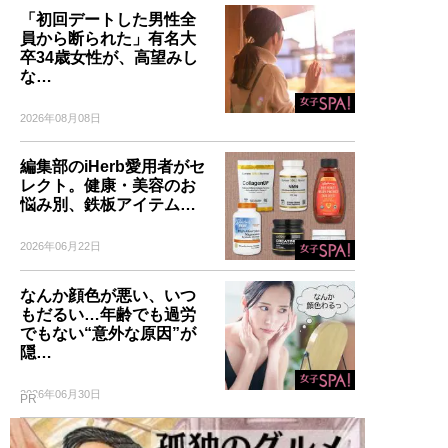
「初回デートした男性全
員から断られた」有名大
卒34歳女性が、高望みし
な…
2026年08月08日
編集部のiHerb愛用者がセ
レクト。健康・美容のお
悩み別、鉄板アイテム…
2026年06月22日
なんか顔色が悪い、いつ
もだるい…年齢でも過労
でもない“意外な原因”が
隠…
2026年06月30日
PR