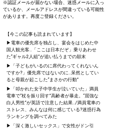
※認証メールが届かない場合、迷惑メールに入っ
ているか、メールアドレスが間違っている可能性
があります。再度ご登録ください。
【今この記事も読まれています】
▶電車の優先席を独占し、宴会をはじめた中
国人観光客...「ここは日本だぞ」乗りあわせ
た“ギャル2人組”が追い払うまでの顛末
▶「子どもがいるのに席代わってくれないん
ですか?」優先席ではないのに...呆然としてい
ると母親が起こした“まさかの行動”
▶「叩かれた女子中学生が泣いていた」満員
電車で“杖を振り回す”高齢者が暴走。“屈強な
白人男性”が英語で注意した結果.../満員電車の
ストレス、みんなは何に感じている?迷惑行為
ランキングを調べてみた
▶「深く激しいセックス」で女性がドン引