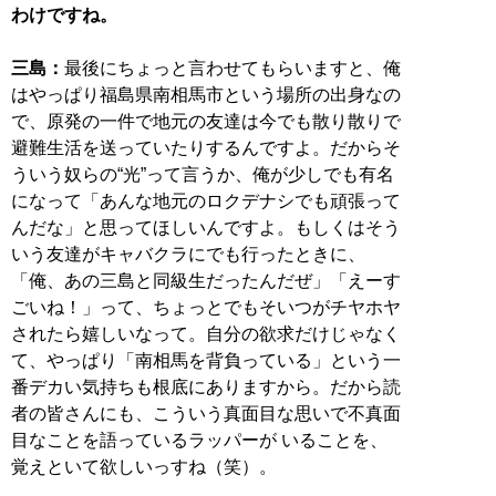
わけですね。
三島：
最後にちょっと言わせてもらいますと、俺
はやっぱり福島県南相馬市という場所の出身なの
で、原発の一件で地元の友達は今でも散り散りで
避難生活を送っていたりするんですよ。だからそ
ういう奴らの“光”って言うか、俺が少しでも有名
になって「あんな地元のロクデナシでも頑張って
んだな」と思ってほしいんですよ。もしくはそう
いう友達がキャバクラにでも行ったときに、
「俺、あの三島と同級生だったんだぜ」「えーす
ごいね！」って、ちょっとでもそいつがチヤホヤ
されたら嬉しいなって。自分の欲求だけじゃなく
て、やっぱり「南相馬を背負っている」という一
番デカい気持ちも根底にありますから。だから読
者の皆さんにも、こういう真面目な思いで不真面
目なことを語っているラッパーが いることを、
覚えといて欲しいっすね（笑）。