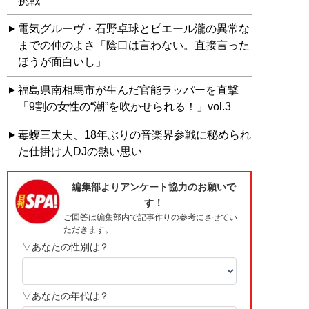
挑戦
電気グルーヴ・石野卓球とピエール瀧の異常な
までの仲のよさ「陰口は言わない。直接言った
ほうが面白いし」
福島県南相馬市が生んだ官能ラッパーを直撃
「9割の女性の“潮”を吹かせられる！」vol.3
毒蝮三太夫、18年ぶりの音楽界参戦に秘められ
た仕掛け人DJの熱い思い