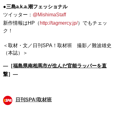
●三島a.k.a.潮フェッショナル
ツイッター：
@MishimaStaff
新作情報はHP（
http://tagmercy.jp/
）でもチェッ
ク！
＜取材・文／日刊SPA！取材班 撮影／難波雄史
―［
福島県南相馬市が生んだ官能ラッパーを直
撃
］―
日刊SPA!取材班