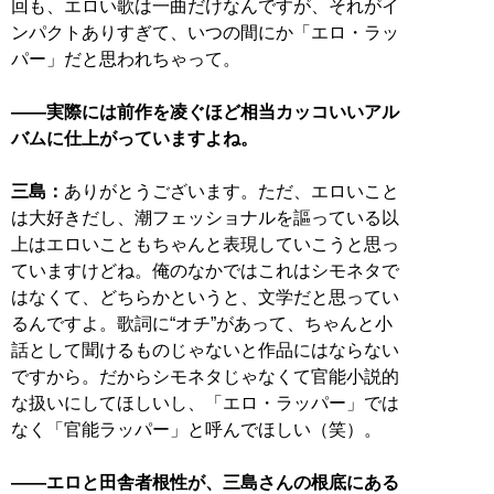
回も、エロい歌は一曲だけなんですが、それがイ
ンパクトありすぎて、いつの間にか「エロ・ラッ
パー」だと思われちゃって。
――実際には前作を凌ぐほど相当カッコいいアル
バムに仕上がっていますよね。
三島：
ありがとうございます。ただ、エロいこと
は大好きだし、潮フェッショナルを謳っている以
上はエロいこともちゃんと表現していこうと思っ
ていますけどね。俺のなかではこれはシモネタで
はなくて、どちらかというと、文学だと思ってい
るんですよ。歌詞に“オチ”があって、ちゃんと小
話として聞けるものじゃないと作品にはならない
ですから。だからシモネタじゃなくて官能小説的
な扱いにしてほしいし、「エロ・ラッパー」では
なく「官能ラッパー」と呼んでほしい（笑）。
――エロと田舎者根性が、三島さんの根底にある