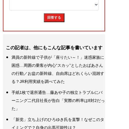
この記者は、他にもこんな記事を書いています
満員の新幹線で子供が「座りたい～！」迷惑家族に
困惑…周囲の乗客が内心“スカッ”としたおばあさん
の行動／お盆の新幹線、自由席はどれくらい混雑す
る？JR利用実績を調べてみた
手紙1枚で退所通告…藤あや子の独立トラブルにバ
ーニング二代目社長が告白「実際の料率は8対2だっ
た」
「新党」立ち上げのひろゆき氏を直撃！なぜこのタ
イミングで？自身の出馬可能性は？