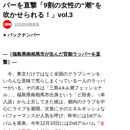
パーを直撃「9割の女性の“潮”を
吹かせられる！」vol.3
日刊SPA!取材班
バックナンバー
―［
福島県南相馬市が生んだ官能ラッパーを直
撃
］―
今、東京だけではなく全国のクラブシーンを、
いろんな意味で荒らしまくっている一人のラッパ
ーがいる。その名は「三島a.k.a.潮フェッショナ
ル」。福島県南相馬市出身という「ど田舎」（本
人談）から上京してきた彼は、都内のクラブを中
心にライブを展開。次第にそのエネルギッシュな
パフォーマンスが人気を呼び、昨年には1stアル
バムを発表。今年12月10日には2ndアルバム『
金