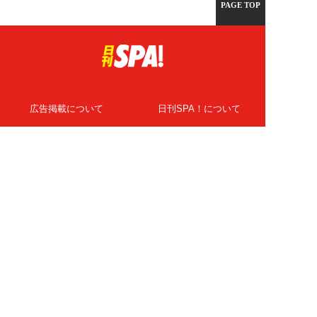
PAGE TOP
広告掲載について
日刊SPA！について
ニュース提供先
PR記事一覧
ライター・執筆者募集
プライバシーポリシー
Cookie使用について
著作権について
運営会社
記事使用について
お問い合わせ
よくある質問
扶桑社Webメディア