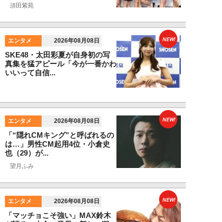
須田紫苑
NEW!
エンタメ
2026年08月08日
SKE48・太田彩夏が自身初の写
真集を猛アピール「今が一番かわ
いいって自信...
NEW!
エンタメ
2026年08月08日
「“隠れCMキング”と呼ばれるの
は…」男性CM起用4位・小倉史
也（29）が...
望月ふみ
NEW!
エンタメ
2026年08月08日
「マッチョこそ強い」MAX鈴木