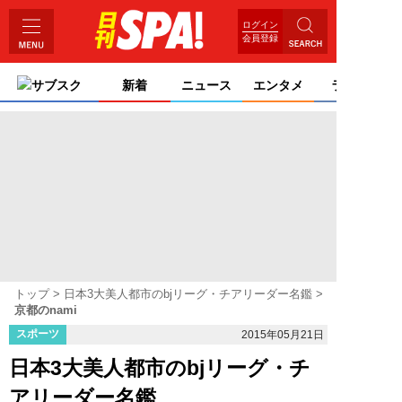
ログイン
会員登録
サブスク
新着
ニュース
エンタメ
ライフ
トップ
日本3大美人都市のbjリーグ・チアリーダー名鑑
京都のnami
スポーツ
2015年05月21日
日本3大美人都市のbjリーグ・チ
アリーダー名鑑