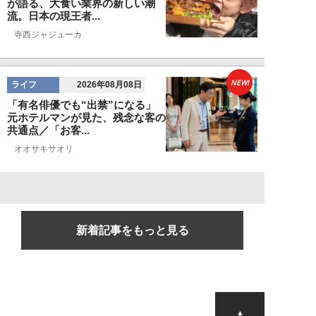
が語る、大食い業界の新しい潮
流。日本の現王者...
寺西ジャジューカ
NEW!
ライフ
2026年08月08日
「有名俳優でも“出禁”になる」
元ホテルマンが見た、残念な客の
共通点／「お客...
オオサキサオリ
新着記事をもっと見る
▲