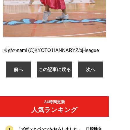
京都のnami (C)KYOTO HANNARYZ/bj-league
前へ
この記事に戻る
次へ
24時間更新
人気ランキング
「ズボンとパンツをおろしました」…口腔性交