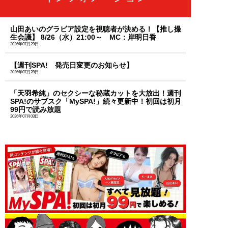
山田あいのグラビア設定を視聴者が決める！【推し撮
生会議】 8/26（水）21:00～ MC：岸明日香
2026年07月29日
【週刊SPA! 発売日変更のお知らせ】
2026年07月28日
「天羽希純」のセクシーな秘蔵カットを大放出！週刊
SPA!のサブスク「MySPA!」続々更新中！初回は初月
99円で読み放題
2026年07月03日