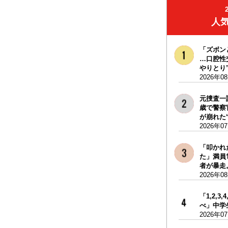
人
「ズボン
…口腔性
やりとり”
2026年0
元捜査一
歳で警察
が崩れた“
2026年0
「叩かれ
た」満員
者が暴走。
2026年0
「1,2,3
べ」中学生
2026年0