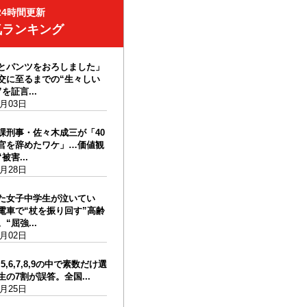
24時間更新
気ランキング
とパンツをおろしました」
交に至るまでの“生々しい
を証言...
8月03日
課刑事・佐々木成三が「40
官を辞めたワケ」…価値観
被害...
7月28日
た女子中学生が泣いてい
電車で“杖を振り回す”高齢
“屈強...
8月02日
,4,5,6,7,8,9の中で素数だけ選
の7割が誤答。全国...
7月25日