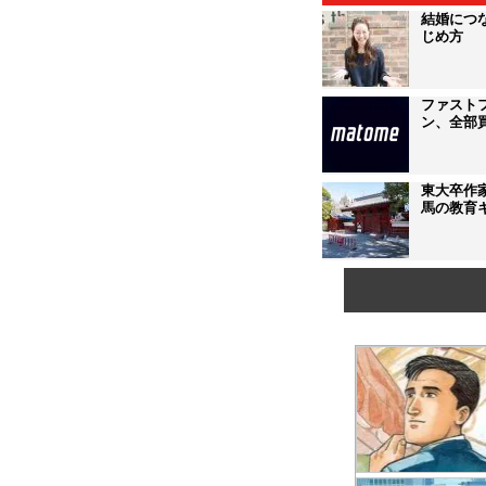
結婚につ
じめ方
ファスト
ン、全部
東大卒作
馬の教育