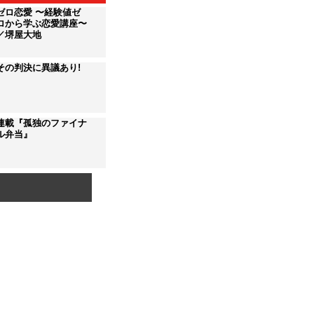
ゼロ恋愛 〜経験値ゼ
ロから学ぶ恋愛講座〜
／堺屋大地
その判決に異議あり!
連載『孤独のファイナ
ル弁当』