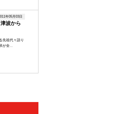
2011年05月03日
 津波から
る先祖代々語り
全...