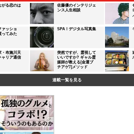
ながる恋のは
佐藤優のインテリジェ
ンス人生相談
ファッショ
SPA！デジタル写真集
買ってみた
家・布施川天
突然ですが、霊視して
キャリア通信
いいですか? ギャル霊
媒師が教える[金運ブ
チアゲ⤴]メソッド
連載一覧を見る