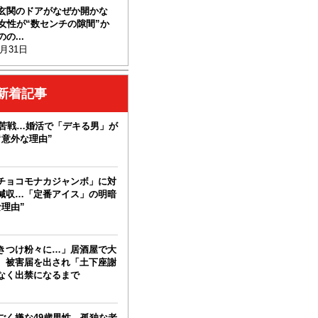
玄関のドアがなぜか開かな
代女性が“数センチの隙間”か
の...
7月31日
新着記事
も苦戦…婚活で「デキる男」が
“意外な理由”
チョコモナカジャンボ」に対
減収…「定番アイス」の明暗
理由”
きつけ粉々に…」居酒屋で大
。被害届を出され「土下座謝
なく出禁になるまで
ごく嫌な49歳男性。孤独な老