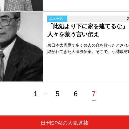
ニュース
「此処より下に家を建てるな」
人々を救う言い伝え
東日本大震災で多くの人の命を救ったとされ
継がれてきた大津波伝承。そこで、小誌取材班が
1
5
6
7
…
日刊SPA!の人気連載