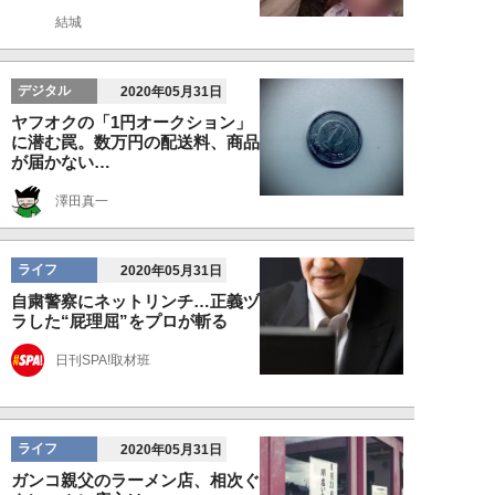
結城
デジタル
2020年05月31日
ヤフオクの「1円オークション」
に潜む罠。数万円の配送料、商品
が届かない…
澤田真一
ライフ
2020年05月31日
自粛警察にネットリンチ…正義ヅ
ラした“屁理屈”をプロが斬る
日刊SPA!取材班
ライフ
2020年05月31日
ガンコ親父のラーメン店、相次ぐ