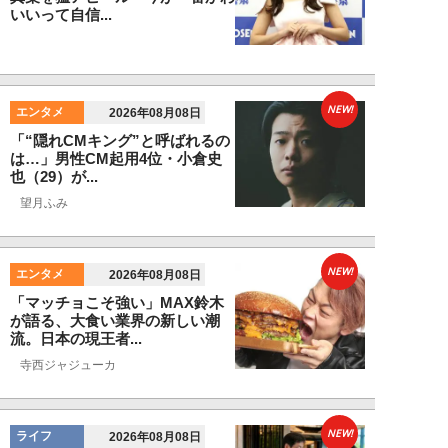
いいって自信...
NEW!
エンタメ
2026年08月08日
「“隠れCMキング”と呼ばれるの
は…」男性CM起用4位・小倉史
也（29）が...
望月ふみ
NEW!
エンタメ
2026年08月08日
「マッチョこそ強い」MAX鈴木
が語る、大食い業界の新しい潮
流。日本の現王者...
寺西ジャジューカ
NEW!
ライフ
2026年08月08日