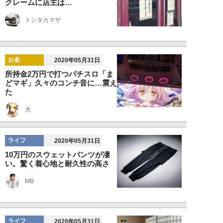
クレームに店主は…
トシタカマサ
お金
2020年05月31日
所持金2万円で打つパチスロ「ま
どマギ」久々のコンチ音に…震え
た
犬
ライフ
2020年05月31日
10万円のスウェットパンツが凄
い。驚く着心地と耐久性の高さ
MB
ライフ
2020年05月31日