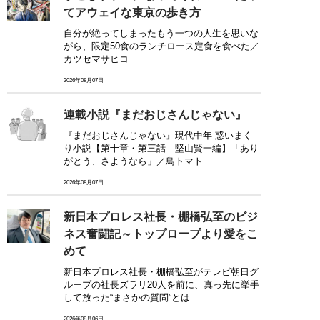
てアウェイな東京の歩き方
自分が絶ってしまったもう一つの人生を思いな
がら、限定50食のランチロース定食を食べた／
カツセマサヒコ
2026年08月07日
連載小説『まだおじさんじゃない』
『まだおじさんじゃない』現代中年 惑いまく
り小説【第十章・第三話 堅山賢一編】「あり
がとう、さようなら」／鳥トマト
2026年08月07日
新日本プロレス社長・棚橋弘至のビジ
ネス奮闘記～トップロープより愛をこ
めて
新日本プロレス社長・棚橋弘至がテレビ朝日グ
ループの社長ズラリ20人を前に、真っ先に挙手
して放った“まさかの質問”とは
2026年08月06日