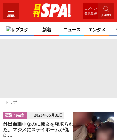
ログイン
会員登録
サブスク
新着
ニュース
エンタメ
ライフ
トップ
恋愛・結婚
2020年05月31日
外出自粛中なのに彼女を寝取られ
た。マジメにステイホームが仇
に…