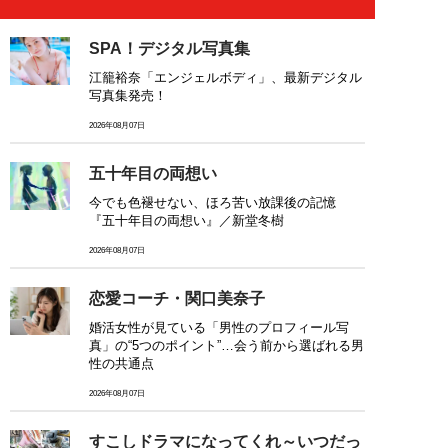
SPA！デジタル写真集
江籠裕奈「エンジェルボディ」、最新デジタル
写真集発売！
2026年08月07日
五十年目の両想い
今でも色褪せない、ほろ苦い放課後の記憶
『五十年目の両想い』／新堂冬樹
2026年08月07日
恋愛コーチ・関口美奈子
婚活女性が見ている「男性のプロフィール写
真」の“5つのポイント”…会う前から選ばれる男
性の共通点
2026年08月07日
すこしドラマになってくれ～いつだっ