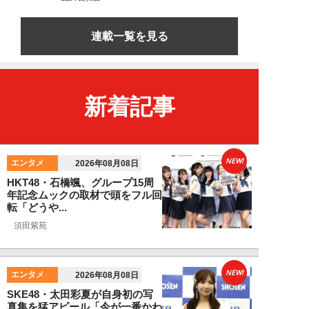
連載一覧を見る
新着記事
NEW!
エンタメ
2026年08月08日
HKT48・石橋颯、グループ15周
年記念ムックの取材で頭をフル回
転「どうや...
須田紫苑
NEW!
エンタメ
2026年08月08日
SKE48・太田彩夏が自身初の写
真集を猛アピール「今が一番かわ