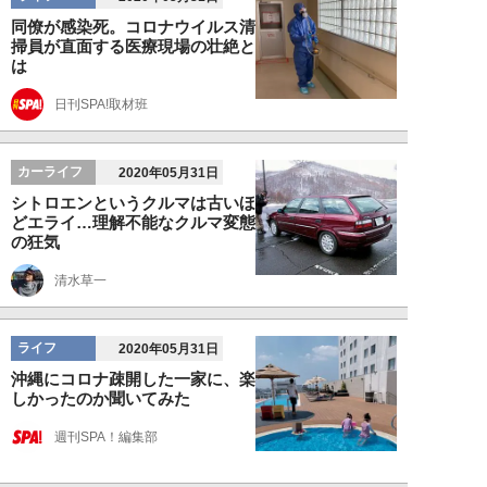
同僚が感染死。コロナウイルス清
掃員が直面する医療現場の壮絶と
は
日刊SPA!取材班
カーライフ
2020年05月31日
シトロエンというクルマは古いほ
どエライ…理解不能なクルマ変態
の狂気
清水草一
ライフ
2020年05月31日
沖縄にコロナ疎開した一家に、楽
しかったのか聞いてみた
週刊SPA！編集部