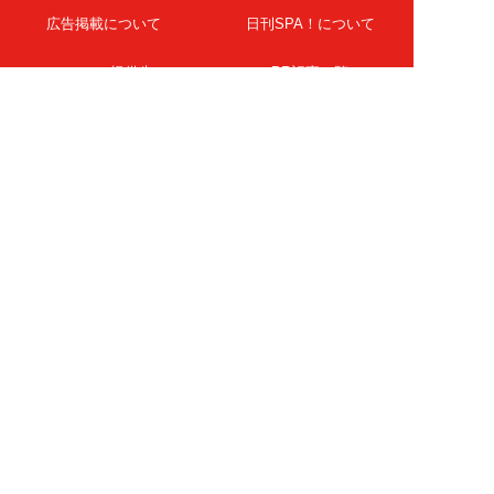
広告掲載について
日刊SPA！について
ニュース提供先
PR記事一覧
ライター・執筆者募集
プライバシーポリシー
Cookie使用について
著作権について
運営会社
記事使用について
お問い合わせ
よくある質問
扶桑社Webメディア
女子SPA！
天然生活
ESSE ONLINE