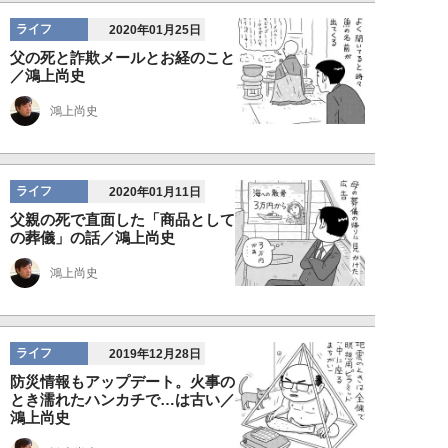
ライフ
2020年01月25日
父の死と詐欺メールとお経のこと
／鴻上尚史
鴻上尚史
ライフ
2020年01月11日
父親の死で直面した「商品として
の葬儀」の話／鴻上尚史
鴻上尚史
ライフ
2019年12月28日
防災情報もアップデート。火事の
とき濡れたハンカチで…は古い／
鴻上尚史