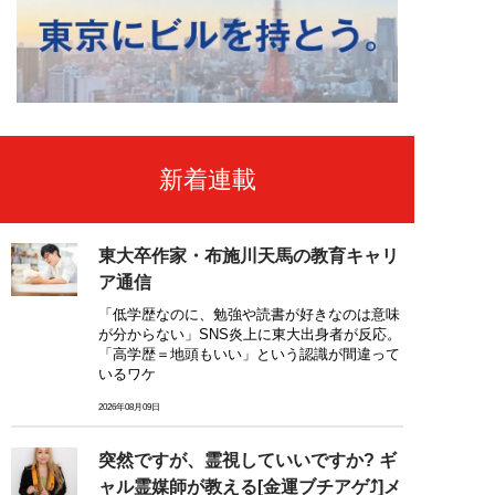
新着連載
東大卒作家・布施川天馬の教育キャリ
ア通信
「低学歴なのに、勉強や読書が好きなのは意味
が分からない」SNS炎上に東大出身者が反応。
「高学歴＝地頭もいい」という認識が間違って
いるワケ
2026年08月09日
突然ですが、霊視していいですか? ギ
ャル霊媒師が教える[金運ブチアゲ⤴]メ