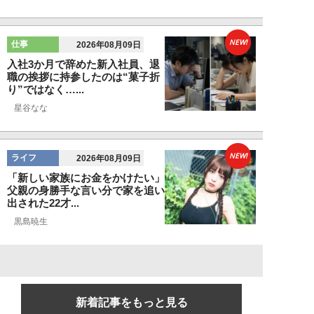
NEW!
仕事
2026年08月09日
入社3か月で辞めた新入社員、退
職の挨拶に持参したのは“菓子折
り”ではなく…...
星谷なな
NEW!
ライフ
2026年08月09日
「新しい家族にお金をかけたい」
父親の身勝手な言い分で家を追い
出された22才...
黒島暁生
新着記事をもっと見る