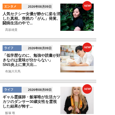
NEW!
エンタメ
2026年08月09日
人気セクシー女優が静かに姿を消
した真相。突然の「がん」発覚、
闘病生活の中で...
髙坂雄貴
NEW!
ライフ
2026年08月09日
「低学歴なのに、勉強や読書が好
きなのは意味が分からない」
SNS炎上に東大出...
布施川天馬
NEW!
ライフ
2026年08月09日
ギャル霊媒師・飯塚唯が生活カツ
カツのダンサー30歳女性を霊視
した結果が怖す...
飯塚 唯