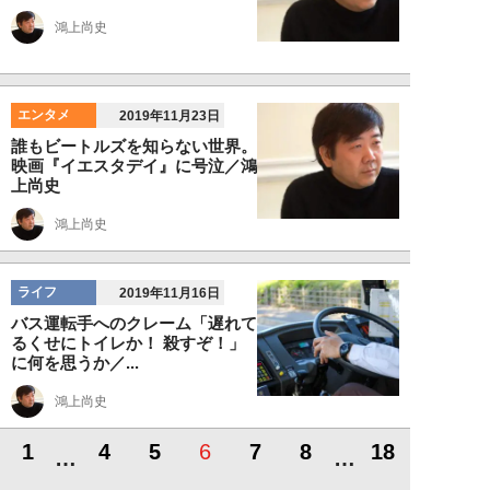
鴻上尚史
エンタメ
2019年11月23日
誰もビートルズを知らない世界。
映画『イエスタデイ』に号泣／鴻
上尚史
鴻上尚史
ライフ
2019年11月16日
バス運転手へのクレーム「遅れて
るくせにトイレか！ 殺すぞ！」
に何を思うか／...
鴻上尚史
1
4
5
6
7
8
18
…
…