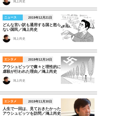
鴻上尚史
ニュース
2019年12月21日
どんな言い訳も通用する国と怒ら
ない国民／鴻上尚史
鴻上尚史
エンタメ
2019年12月14日
アウシュビッツで粛々と理性的に
虐殺が行われた理由／鴻上尚史
鴻上尚史
エンタメ
2019年11月30日
人生で一回は、見ておきたかった
アウシュビッツを訪問／鴻上尚史