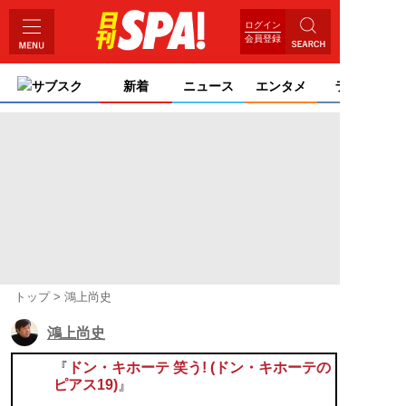
ログイン
会員登録
サブスク
新着
ニュース
エンタメ
ライフ
トップ
鴻上尚史
鴻上尚史
『
ドン・キホーテ 笑う! (ドン・キホーテの
ピアス19)
』