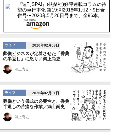
『週刊SPA!』(扶桑社)好評連載コラムの待
望の単行本化 第19弾!2018年1月2・9日合
併号〜2020年5月26日号まで、全96本。
ライフ
2020年02月08日
葬儀ビジネスが定着させた「香典
の半返し」に怒り／鴻上尚史
鴻上尚史
ライフ
2020年02月01日
葬儀という儀式の必要性と、香典
半返しの苦痛な作業／鴻上尚史
鴻上尚史