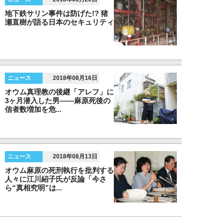
地下鉄サリン事件は防げた!? 猪
瀬直樹が語る日本のセキュリティ
ニュース
2018年08月16日
オウム真理教の後継「アレフ」に
3ヶ月潜入した男――麻原死後の
信者数増加を危...
ニュース
2018年08月13日
オウム麻原の死刑執行を批判する
人々に江川紹子氏が反論「今さ
ら“真相究明”は...