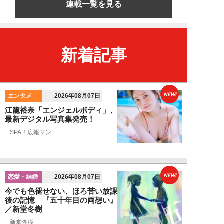
連載一覧を見る
新着記事
NEW!
エンタメ
2026年08月07日
江籠裕奈「エンジェルボディ」、
最新デジタル写真集発売！
SPA！広報マン
NEW!
恋愛・結婚
2026年08月07日
今でも色褪せない、ほろ苦い放課
後の記憶 『五十年目の両想い』
／新堂冬樹
新堂冬樹