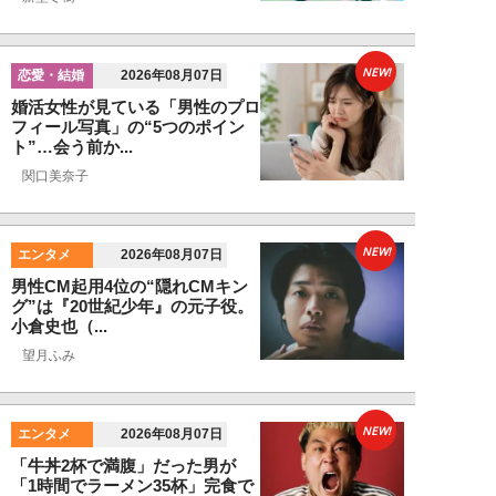
NEW!
恋愛・結婚
2026年08月07日
婚活女性が見ている「男性のプロ
フィール写真」の“5つのポイン
ト”…会う前か...
関口美奈子
NEW!
エンタメ
2026年08月07日
男性CM起用4位の“隠れCMキン
グ”は『20世紀少年』の元子役。
小倉史也（...
望月ふみ
NEW!
エンタメ
2026年08月07日
「牛丼2杯で満腹」だった男が
「1時間でラーメン35杯」完食で