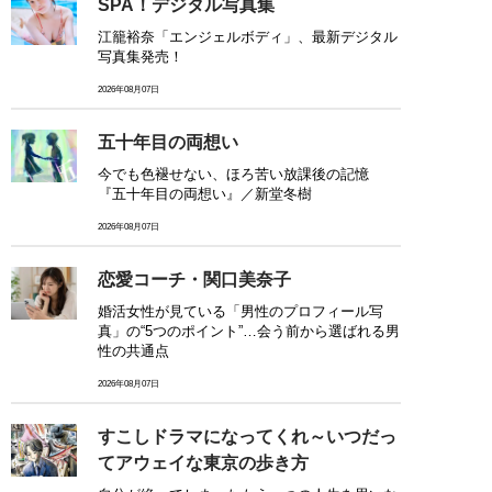
SPA！デジタル写真集
江籠裕奈「エンジェルボディ」、最新デジタル
写真集発売！
2026年08月07日
五十年目の両想い
今でも色褪せない、ほろ苦い放課後の記憶
『五十年目の両想い』／新堂冬樹
2026年08月07日
恋愛コーチ・関口美奈子
婚活女性が見ている「男性のプロフィール写
真」の“5つのポイント”…会う前から選ばれる男
性の共通点
2026年08月07日
すこしドラマになってくれ～いつだっ
てアウェイな東京の歩き方