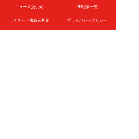
ニュース提供先
PR記事一覧
ライター・執筆者募集
プライバシーポリシー
Cookie使用について
著作権について
運営会社
記事使用について
お問い合わせ
よくある質問
扶桑社Webメディア
女子SPA！
天然生活
ESSE ONLINE
日刊Sumai