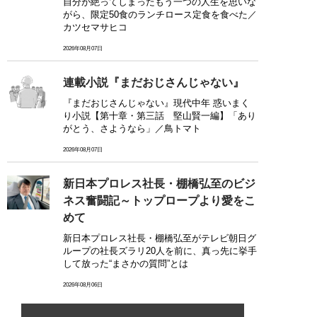
自分が絶ってしまったもう一つの人生を思いな
がら、限定50食のランチロース定食を食べた／
カツセマサヒコ
2026年08月07日
連載小説『まだおじさんじゃない』
『まだおじさんじゃない』現代中年 惑いまく
り小説【第十章・第三話 堅山賢一編】「あり
がとう、さようなら」／鳥トマト
2026年08月07日
新日本プロレス社長・棚橋弘至のビジ
ネス奮闘記～トップロープより愛をこ
めて
新日本プロレス社長・棚橋弘至がテレビ朝日グ
ループの社長ズラリ20人を前に、真っ先に挙手
して放った“まさかの質問”とは
2026年08月06日