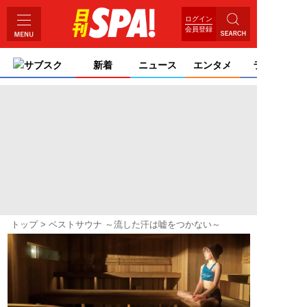
ログイン
会員登録
サブスク
新着
ニュース
エンタメ
ライフ
トップ
ベストサウナ ～流した汗は嘘をつかない～