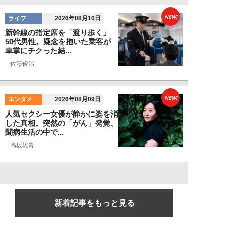
NEW!
ライフ
2026年08月10日
新幹線の指定席を「渡り歩く」
50代男性。疑念を抱いた乗客が
車掌にチクった結...
佐藤俊治
NEW!
エンタメ
2026年08月09日
人気セクシー女優が静かに姿を消
した真相。突然の「がん」発覚、
闘病生活の中で...
髙坂雄貴
新着記事をもっと見る