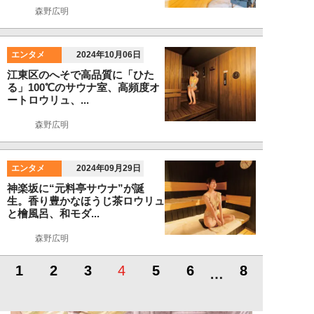
森野広明
エンタメ
2024年10月06日
江東区のへそで高品質に「ひた
る」100℃のサウナ室、高頻度オ
ートロウリュ、...
森野広明
エンタメ
2024年09月29日
神楽坂に“元料亭サウナ”が誕
生。香り豊かなほうじ茶ロウリュ
と檜風呂、和モダ...
森野広明
1
2
3
4
5
6
8
…