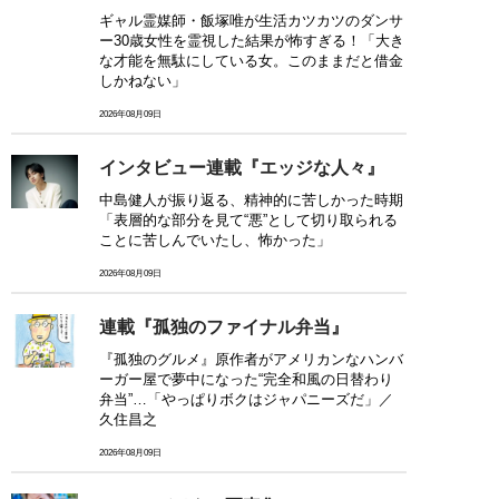
ギャル霊媒師・飯塚唯が生活カツカツのダンサ
ー30歳女性を霊視した結果が怖すぎる！「大き
な才能を無駄にしている女。このままだと借金
しかねない」
2026年08月09日
インタビュー連載『エッジな人々』
中島健人が振り返る、精神的に苦しかった時期
「表層的な部分を見て“悪”として切り取られる
ことに苦しんでいたし、怖かった」
2026年08月09日
連載『孤独のファイナル弁当』
『孤独のグルメ』原作者がアメリカンなハンバ
ーガー屋で夢中になった“完全和風の日替わり
弁当”…「やっぱりボクはジャパニーズだ」／
久住昌之
2026年08月09日