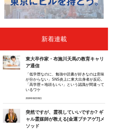
新着連載
東大卒作家・布施川天馬の教育キャリ
ア通信
「低学歴なのに、勉強や読書が好きなのは意味
が分からない」SNS炎上に東大出身者が反応。
「高学歴＝地頭もいい」という認識が間違って
いるワケ
2026年08月09日
突然ですが、霊視していいですか? ギ
ャル霊媒師が教える[金運ブチアゲ⤴]メ
ソッド