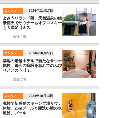
エンタメ
2024年11月17日
よみうりランド隣、天然温泉の絶
景露天でサウナーもオフロスキー
も大満足【ミス...
森野広明
エンタメ
2024年10月27日
築地の老舗ホテルで新たなサウナ
体験、都会の喧騒を忘れてのんび
りととのう【ミ...
森野広明
エンタメ
2024年10月13日
廃校で新感覚のキャンプ場サウナ
体験。25mプールと腰洗い槽の水
風呂、プール...