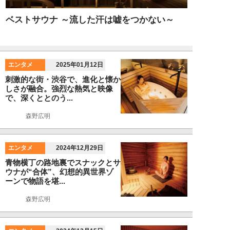
ベストサウナ ～流した汗は嘘をつかない～
エンタメ
2025年01月12日
刺激的な街・渋谷で、進化と懐か
しさが融合。強烈な熱気と映像
で、深くととのう...
森野広明
エンタメ
2024年12月29日
青物横丁の路地裏でスナックとサ
ウナが“合体”、幻想的異世界ゾ
ーンで物語を堪...
森野広明