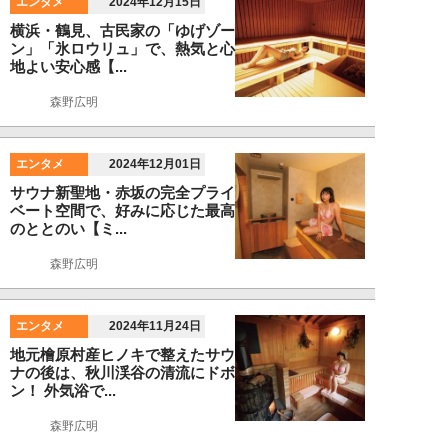
エンタメ
2024年12月15日
横浜・鶴見、古民家の「ゆげゾー
ン」「氷ロウリュ」で、熱気と心
地よい安心感【...
森野広明
エンタメ
2024年12月01日
サウナ新聖地・赤坂の完全プライ
ベート空間で、好みに応じた最高
のととのい【ミ...
森野広明
エンタメ
2024年11月24日
地元檜原村産ヒノキで整えたサウ
ナの後は、秋川渓谷の清流にドボ
ン！ 外気浴で...
森野広明