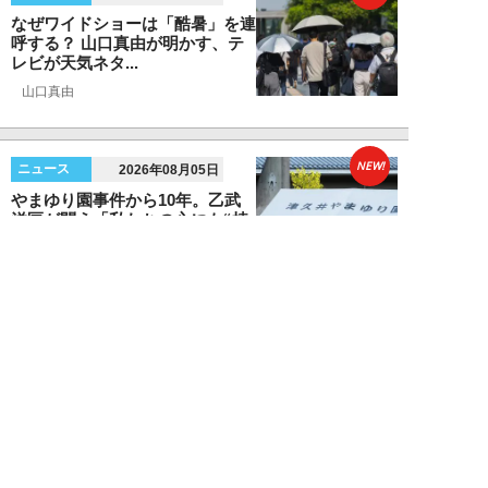
なぜワイドショーは「酷暑」を連
呼する？ 山口真由が明かす、テ
レビが天気ネタ...
山口真由
NEW!
ニュース
2026年08月05日
やまゆり園事件から10年。乙武
洋匡が問う「私たちの心にも“植
松聖”が棲んで...
乙武洋匡
NEW!
ニュース
2026年08月05日
熊本で震度7…被災地外の人が
「いま守るべきこと」と、石戸諭
が問う「高市政権...
石戸 諭