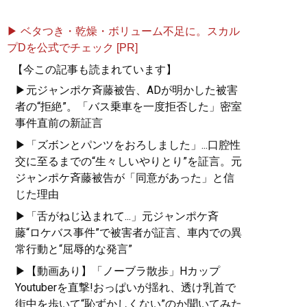
▶ ベタつき・乾燥・ボリューム不足に。スカル
プDを公式でチェック [PR]
【今この記事も読まれています】
▶元ジャンポケ斉藤被告、ADが明かした被害
者の“拒絶”。「バス乗車を一度拒否した」密室
事件直前の新証言
▶「ズボンとパンツをおろしました」...口腔性
交に至るまでの“生々しいやりとり”を証言。元
ジャンポケ斉藤被告が「同意があった」と信
じた理由
▶「舌がねじ込まれて...」元ジャンポケ斉
藤“ロケバス事件”で被害者が証言、車内での異
常行動と“屈辱的な発言”
▶【動画あり】「ノーブラ散歩」Hカップ
Youtuberを直撃!おっぱいが揺れ、透け乳首で
街中を歩いて“恥ずかしくない”のか聞いてみた