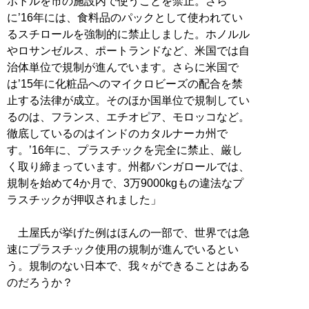
ボトルを市の施設内で使うことを禁止。さら
に’16年には、食料品のパックとして使われてい
るスチロールを強制的に禁止しました。ホノルル
やロサンゼルス、ポートランドなど、米国では自
治体単位で規制が進んでいます。さらに米国で
は’15年に化粧品へのマイクロビーズの配合を禁
止する法律が成立。そのほか国単位で規制してい
るのは、フランス、エチオピア、モロッコなど。
徹底しているのはインドのカタルナーカ州で
す。’16年に、プラスチックを完全に禁止、厳し
く取り締まっています。州都バンガロールでは、
規制を始めて4か月で、3万9000kgもの違法なプ
ラスチックが押収されました」
土屋氏が挙げた例はほんの一部で、世界では急
速にプラスチック使用の規制が進んでいるとい
う。規制のない日本で、我々ができることはある
のだろうか？