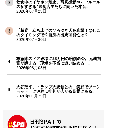
飲食中のイヤホン禁止、写真撮影NG…“ルール
の多すぎる”飲食店主たちに聞いた本音...
2026年07月29日
「新党」立ち上げのひろゆき氏を直撃！なぜこ
のタイミングで？自身の出馬可能性は？
2026年07月30日
救急隊のドア破壊に26万円の賠償命令。元裁判
官が訴える「現場を不当に追い詰める」...
2026年08月03日
大谷翔平、トランプ大統領との「笑顔でツーシ
ョット」に波紋…批判が広がる背景にある...
2026年07月29日