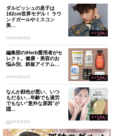
ダルビッシュの息子は
182cm世界モデル！ ラウ
ンドガールやミスコン
美…
2026年08月05日
編集部のiHerb愛用者がセ
レクト。健康・美容のお
悩み別、鉄板アイテム…
2026年06月22日
なんか顔色が悪い、いつ
もだるい…年齢でも過労
でもない“意外な原因”が
隠…
2026年06月30日
PR