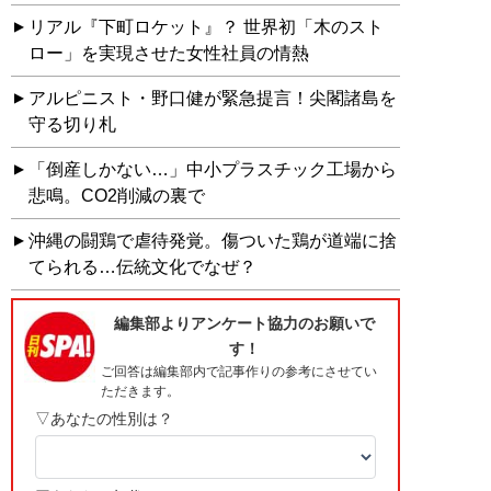
リアル『下町ロケット』？ 世界初「木のスト
ロー」を実現させた女性社員の情熱
アルピニスト・野口健が緊急提言！尖閣諸島を
守る切り札
「倒産しかない…」中小プラスチック工場から
悲鳴。CO2削減の裏で
沖縄の闘鶏で虐待発覚。傷ついた鶏が道端に捨
てられる…伝統文化でなぜ？