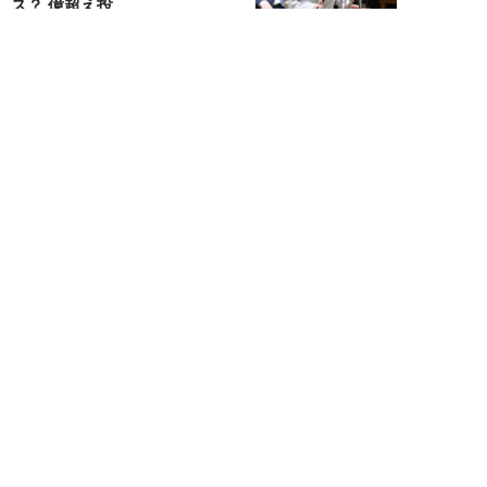
ス？ 億超え投...
結喜たろう
NEW!
お金
2026年07月27日
ドローンの次は“人型ロボット
株”か。億超え投資家が先回りす
る「隠れ防衛銘柄...
結喜たろう
NEW!
お金
2026年07月27日
父の遺産5000万円で兄弟が絶縁
「長男だから」「介護したのは
私」家族が“争...
渡辺智
NEW!
お金
2026年07月22日