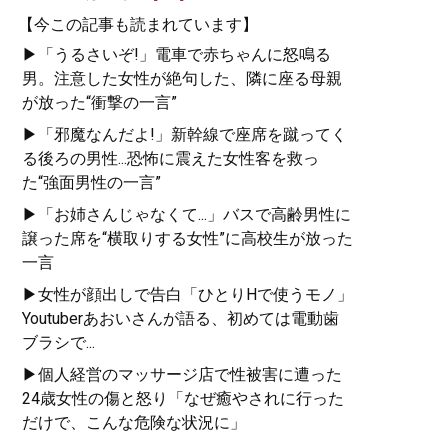
【今この記事も読まれています】
▶「うるさいぞ!」電車で赤ちゃんに怒鳴る
男。注意した女性が絶句した、隣に座る母親
が放った“衝撃の一言”
▶「邪魔なんだよ!」新幹線で座席を蹴ってく
る後ろの男性...恐怖に震えた女性客を救っ
た“強面男性の一言”
▶「お姉さんじゃなくて...」バスで高齢男性に
譲った席を“横取りする女性”に高校生が放った
一言
▶女性が顔出しで告白「ひとりHで使うモノ」
Youtuberあおいさんが語る、初めては電動歯
ブラシで...
▶個人経営のマッサージ店で性被害に遭った
24歳女性の傷と怒り「なぜ癒やされに行った
だけで、こんな危険な状況に」