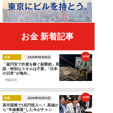
お金 新着記事
NEW!
お金
2026年08月06日
「超円安で外貨を稼ぐ副業術」英
語・特別なスキルは不要。“日本
の日常”が海外...
齊藤武宏
NEW!
お金
2026年08月03日
高市国策で1兆円投入へ！ 高値か
ら“半値暴落”した今がチャン