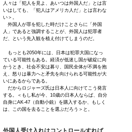
人々は「犯人を見よ、あいつは外国人だ」とは言
いはしても、「犯人はアメリカ人だ」とは言わな
い＞。
外国人が罪を犯した時だけことさらに「外国
人」であると強調することが、外国人は犯罪者
だ、という先入観を植え付けてしまうのだ。
もっとも2050年には、日本は犯罪大国になっ
ている可能性もある。経済が低迷し国が破綻に向
かうとき、社会不安は募り、国民全体が不満を抱
え、怒りは暴力へと矛先を向けられる可能性が大
いにあるからである。
だからロジャーズ氏は日本人に向けてこう発言
する。＜もし私が今、10歳の日本人ならば、自分
自身にAK-47（自動小銃）を購入するか、もしく
は、この国を去ることを選ぶだろう＞と。
外国人受け入れはコントロールすれば