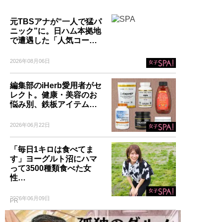
元TBSアナが“一人で猛パ
ニック”に。日ハム本拠地
で遭遇した「人気コー…
2026年08月06日
編集部のiHerb愛用者がセ
レクト。健康・美容のお
悩み別、鉄板アイテム…
2026年06月22日
「毎日1キロは食べてま
す」ヨーグルト沼にハマ
って3500種類食べた女
性…
2026年06月09日
PR