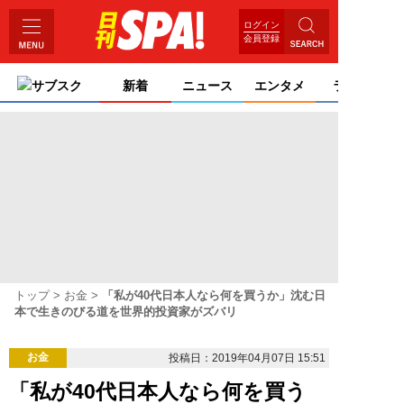
ログイン
会員登録
サブスク
新着
ニュース
エンタメ
ライフ
トップ
お金
「私が40代日本人なら何を買うか」沈む日
本で生きのびる道を世界的投資家がズバリ
お金
投稿日：2019年04月07日 15:51
「私が40代日本人なら何を買う