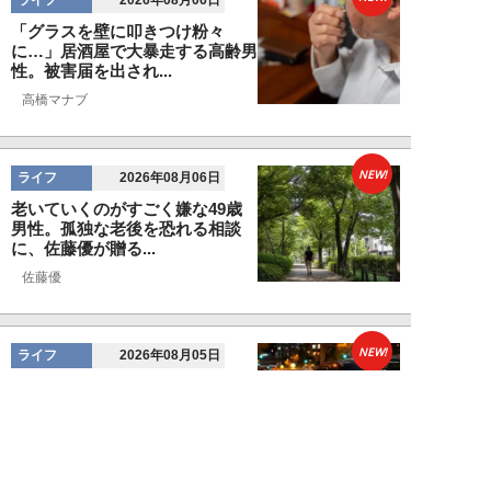
2026年08月06日
「グラスを壁に叩きつけ粉々
に…」居酒屋で大暴走する高齢男
性。被害届を出され...
高橋マナブ
NEW!
ライフ
2026年08月06日
老いていくのがすごく嫌な49歳
男性。孤独な老後を恐れる相談
に、佐藤優が贈る...
佐藤優
NEW!
ライフ
2026年08月05日
タクシー待ちの長蛇の列に堂々と
割り込む“派手な男女”を、小柄
な女性が「意外...
和泉太郎