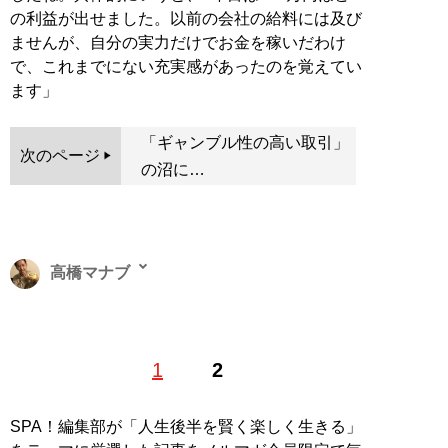
の利益が出せました。以前の会社の給料には及び
ませんが、自分の実力だけでお金を稼いだわけ
で、これまでにない充実感があったのを覚えてい
ます」
「ギャンブル性の高い取引」
次のページ
の沼に…
高橋マナブ
1979年生まれ。雑誌編集者→IT企業でニュースサイトの
1
2
立ち上げ→民放テレビ局で番組制作と様々なエンタメ業
界を渡り歩く。その後、フリーとなりエンタメ関連の記
事執筆、映像編集など行っている
SPA！編集部が「人生後半を賢く楽しく生きる」