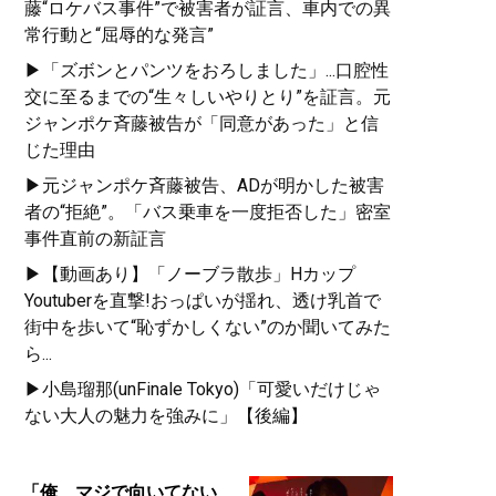
藤“ロケバス事件”で被害者が証言、車内での異
常行動と“屈辱的な発言”
▶「ズボンとパンツをおろしました」...口腔性
交に至るまでの“生々しいやりとり”を証言。元
ジャンポケ斉藤被告が「同意があった」と信
じた理由
▶元ジャンポケ斉藤被告、ADが明かした被害
者の“拒絶”。「バス乗車を一度拒否した」密室
事件直前の新証言
▶【動画あり】「ノーブラ散歩」Hカップ
Youtuberを直撃!おっぱいが揺れ、透け乳首で
街中を歩いて“恥ずかしくない”のか聞いてみた
ら...
▶小島瑠那(unFinale Tokyo)「可愛いだけじゃ
ない大人の魅力を強みに」【後編】
「俺、マジで向いてない