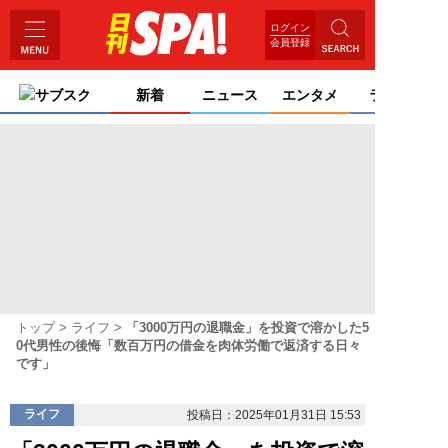
ログイン
会員登録
サブスク
新着
ニュース
エンタメ
ライフ
トップ
ライフ
「3000万円の退職金」を投資で溶かした5
0代男性の後悔「数百万円の借金を肉体労働で返済する日々
です」
ライフ
投稿日：2025年01月31日 15:53