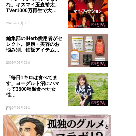
な」キスマイ玉森裕太、
TVer1000万再生で大…
2026年08月05日
編集部のiHerb愛用者がセ
レクト。健康・美容のお
悩み別、鉄板アイテム…
2026年06月22日
「毎日1キロは食べてま
す」ヨーグルト沼にハマ
って3500種類食べた女
性…
2026年06月09日
PR