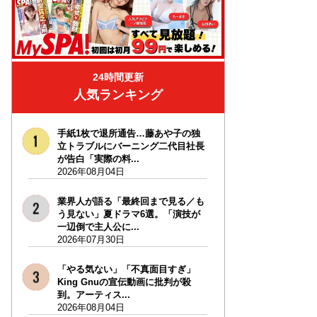
24時間更新
人気ランキング
手紙1枚で退所通告…藤あや子の独
立トラブルにバーニング二代目社長
が告白「実際の料...
2026年08月04日
業界人が語る「最終回まで見る／も
う見ない」夏ドラマ6選。「演技が
一辺倒で主人公に...
2026年07月30日
「やる気ない」「不真面目すぎ」
King Gnuの宣伝動画に批判が殺
到。アーティス...
2026年08月04日