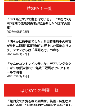
勝SPA！一覧
「JRA系はマジで恵まれている」…“30分で2万
円”投稿で競馬関係者が猛反発した“4文字の言
葉”
2026年08月03日
「明らかに熱中症でした」川田将雅騎手の発言
が波紋…競馬“真夏開催”に浮上した深刻なリス
ク。ファンからは「馬死ぬぞ」の声も
2026年07月27日
「なんかコントレイル安いな」デアリングタク
トが3.3億円の陰で…無敗三冠馬がセレクトセ
ールで明暗
2026年07月15日
はじめての副業一覧
「超円安で外貨を稼ぐ副業術」英語・特別なス
キルは不要。“日本の日常”が海外でお金に変わ