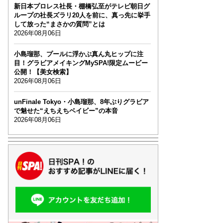
新日本プロレス社長・棚橋弘至がテレビ朝日グ
ループの社長ズラリ20人を前に、真っ先に挙手
して放った“まさかの質問”とは
2026年08月06日
小島瑠那、プールに浮かぶ真ん丸ヒップに注
目！グラビアメイキングMySPA!限定ムービー
公開！【美女検索】
2026年08月06日
unFinale Tokyo・小島瑠那、8年ぶりグラビア
で魅せた“えちえちベイビー”の本音
2026年08月06日