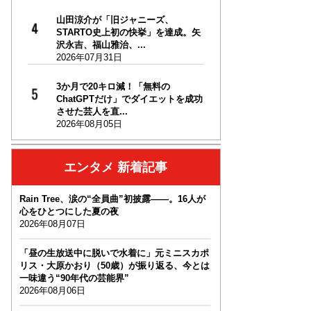
山田涼介が「旧ジャニーズ、
STARTO史上初の快挙」を達成。矢
沢永吉、福山雅治、...
2026年07月31日
3か月で20キロ減！「無料の
ChatGPTだけ」でダイエットを成功
させた芸人を直...
2026年08月05日
エンタメ 新着記事
Rain Tree、涙の“全員曲”初披露――。16人が
心をひとつにした夏の夜
2026年08月07日
「昼の生放送中に脱いで水着に」元ミニスカポ
リス・大原かおり（50歳）が振り返る、今とは
一味違う“90年代の芸能界”
2026年08月06日