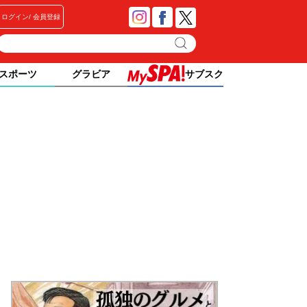
ログイン
会員登録
スポーツ
グラビア
サブスク