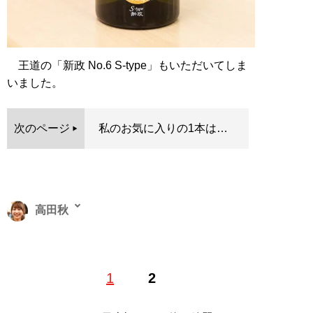
王道の「新政 No.6 S-type」もいただいてしま
いました。
次のページ
私のお気に入りの1本は…
高田秋
タレント・モデル。’91年、北海道生まれ。グラビアやモ
1
2
デル業で活躍。現在、「BSイレブン競馬中継」
（BS11）ではレギュラーMCを務める。高田秋インスタ
グラム（
shu_takada
）、公式ツイッターアカウントは