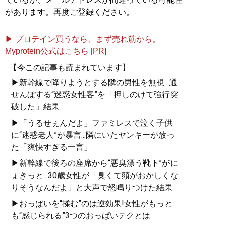
があります。再度ご登録ください。
▶ プロテイン買うなら、まず売れ筋から。
Myprotein公式はこちら [PR]
【今この記事も読まれています】
▶新幹線で降りようとする隣の男性を無視...通
せんぼする“迷惑女性客”を「押しのけて強行突
破した」結果
▶「うるせぇんだよ」ファミレスで泣く子供
に“迷惑老人”が暴言...隣にいたヤンキーが放っ
た「爽快すぎる一言」
▶新幹線で後ろの座席から“悪臭漂う靴下”がに
ょきっと...30歳女性が「臭くて頭がおかしくな
りそうなんだよ」と大声で怒鳴りつけた結果
▶おっぱいを“揉む”のは逆効果!女性がもっと
も“感じられる”3つのおっぱいテクとは