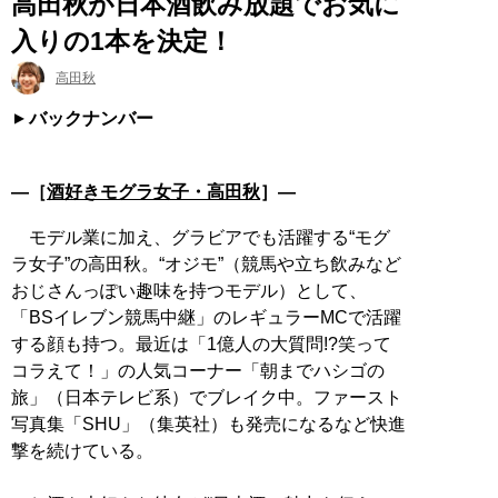
高田秋が日本酒飲み放題でお気に
入りの1本を決定！
高田秋
バックナンバー
―［
酒好きモグラ女子・高田秋
］―
モデル業に加え、グラビアでも活躍する“モグ
ラ女子”の高田秋。“オジモ”（競馬や立ち飲みなど
おじさんっぽい趣味を持つモデル）として、
「BSイレブン競馬中継」のレギュラーMCで活躍
する顔も持つ。最近は「1億人の大質問!?笑って
コラえて！」の人気コーナー「朝までハシゴの
旅」（日本テレビ系）でブレイク中。ファースト
写真集「SHU」（集英社）も発売になるなど快進
撃を続けている。