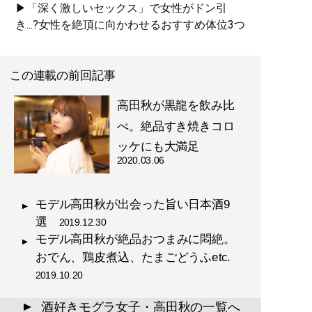
▶「深く激しいセックス」で女性がドン引
き...?女性を絶頂に向かわせるおすすめ体位3つ
この連載の前回記事
高田秋が黒龍を飲み比
べ。絶品すき焼きコロ
ッケにも大満足
2020.03.06
モデル高田秋が出会った旨い日本酒9
選
2019.12.30
モデル高田秋が絶品おつまみに悶絶。
おでん、鶏皮煮込、たまごどうふetc.
2019.10.20
酒好きモグラ女子・高田秋の一覧へ
▲