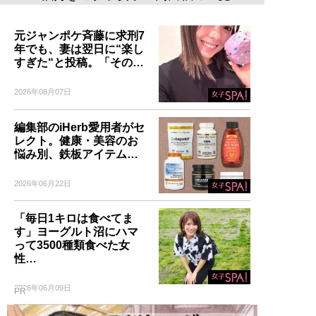
元ジャンポケ斉藤に求刑7
年でも、妻は翌日に“楽し
すぎた“と投稿。「その…
2026年08月07日
編集部のiHerb愛用者がセ
レクト。健康・美容のお
悩み別、鉄板アイテム…
2026年06月22日
「毎日1キロは食べてま
す」ヨーグルト沼にハマ
って3500種類食べた女
性…
2026年06月09日
PR