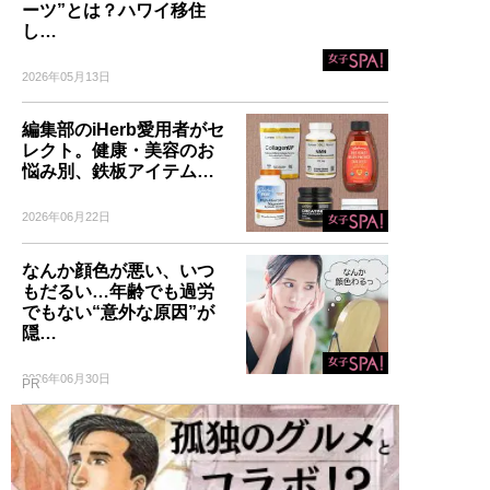
ーツ”とは？ハワイ移住
し…
2026年05月13日
編集部のiHerb愛用者がセ
レクト。健康・美容のお
悩み別、鉄板アイテム…
2026年06月22日
なんか顔色が悪い、いつ
もだるい…年齢でも過労
でもない“意外な原因”が
隠…
2026年06月30日
PR