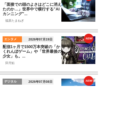
「面接での頭のよさはどこに消え
たのか…」世界中で横行する”AI
カンニング”...
福原たまねぎ
NEW!
エンタメ
2026年07月19日
配信1ヶ月で1500万本突破の「か
くれんぼゲーム」や「世界最後の
少女」も。...
卯月鮎
NEW!
デジタル
2026年07月08日
米・航空会社のミスで露呈した
「AI値上げ」の真実。AIが”高く
ても買う人”...
福原たまねぎ