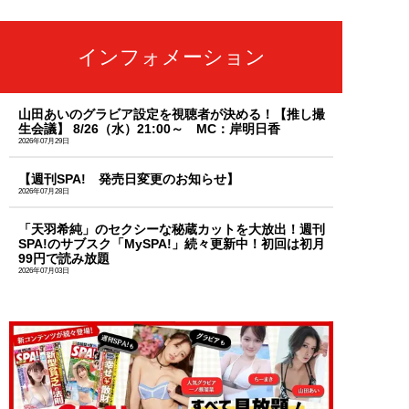
インフォメーション
山田あいのグラビア設定を視聴者が決める！【推し撮
生会議】 8/26（水）21:00～ MC：岸明日香
2026年07月29日
【週刊SPA! 発売日変更のお知らせ】
2026年07月28日
「天羽希純」のセクシーな秘蔵カットを大放出！週刊
SPA!のサブスク「MySPA!」続々更新中！初回は初月
99円で読み放題
2026年07月03日