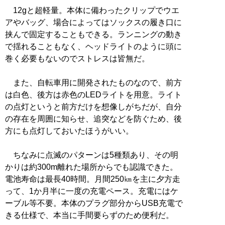
12gと超軽量。本体に備わったクリップでウエ
アやバッグ、場合によってはソックスの履き口に
挟んで固定することもできる。ランニングの動き
で揺れることもなく、ヘッドライトのように頭に
巻く必要もないのでストレスは皆無だ。
また、自転車用に開発されたものなので、前方
は白色、後方は赤色のLEDライトを用意。ライト
の点灯というと前方だけを想像しがちだが、自分
の存在を周囲に知らせ、追突などを防ぐため、後
方にも点灯しておいたほうがいい。
ちなみに点滅のパターンは5種類あり、その明
かりは約300m離れた場所からでも認識できた。
電池寿命は最長40時間。月間250㎞を主に夕方走
って、1か月半に一度の充電ペース。充電にはケ
ーブル等不要。本体のプラグ部分からUSB充電で
きる仕様で、本当に手間要らずのため便利だ。