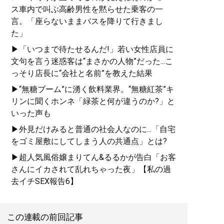
ス車内で叫ぶ高齢男性を黙らせた乗客の一
言。「座らないままバスを降りて行きまし
た」
▶「いつまで待たせるんだ!」若い女性店員に
文句を言う迷惑客は“まさかの人物”だった...こ
っそり店長に“会社と名前”を教えた結果
▶“無糖ブーム”に湧く飲料業界。“無糖紅茶”キ
リンに聞くホンネ「緑茶と何が違うのか?」と
いった声も
▶外見だけみると普通の社会人なのに...「自宅
をゴミ屋敷にしてしまう人の共通点」とは?
▶超人気風俗嬢まりてん&るるかが告白「お客
さんにイカされて乱れちゃった夜」【私の過
去イチSEX報告6】
この連載の前回記事