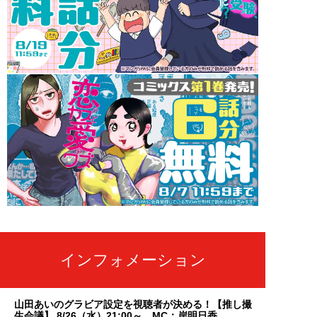
インフォメーション
山田あいのグラビア設定を視聴者が決める！【推し撮
生会議】 8/26（水）21:00～ MC：岸明日香