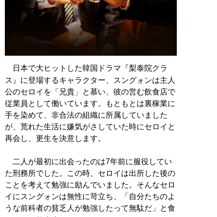
日本で大ヒットした韓国ドラマ『梨泰院クラ
ス』に登場するキャラクター、スングォンは主人
公のセロイを「兄貴」と慕い、彼の営む飲食店で
従業員として働いています。もともとは裏稼業に
手を染めて、非合法の組織に所属していました
が、荒れた生活に嫌気がさしていた時にセロイと
再会し、更生を決意します。
二人が最初に出会ったのは7年前に服役してい
た刑務所でした。この時、セロイは出所した後の
ことを考えて勉強に励んでいました。そんなセロ
イにスングォンは無性に苛立ち、「自分たちのよ
うな前科者の貧乏人が勉強したって無駄だ」と食