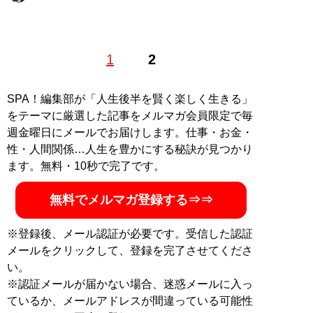
コーチャー。自己啓発とビジネスを結びつける階層性コ
1
2
ーチングを提唱。カイロプラクティック治療院のオーナ
ー、中古車販売店の専務、障害者スポーツ「ボッチャ」
の事務局長、心臓外科の部長など、さまざまな業種にク
SPA！編集部が「人生後半を賢く楽しく生きる」
ライアントを持つ。現在はコーチング業の傍ら、オンラ
をテーマに厳選した記事をメルマガ会員限定で毎
インサロンを運営中。ブログ「
星を辿る
」。著書
『人生
週金曜日にメールでお届けします。仕事・お金・
を変えるマインドレコーディング』
（扶桑社）が発売中
性・人間関係…人生を豊かにする秘訣が見つかり
ます。無料・10秒で完了です。
『
人生を変えるマインドレコーディング
』
無料でメルマガ登録する⇒⇒
人はなぜ続けることができないのか？ 続けるには
「信念」が必要だ！
※登録後、メール認証が必要です。受信した認証
メールをクリックして、登録を完了させてくださ
い。
※認証メールが届かない場合、迷惑メールに入っ
ているか、メールアドレスが間違っている可能性
記事一覧へ