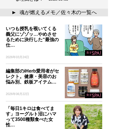
魂が燃えるメモ／佐々木の一覧へ
▲
いつも授乳を覗いてくる
義父にゾゾッ…やめさせ
るために決行した“最強の
仕…
2026年03月24日
編集部のiHerb愛用者がセ
レクト。健康・美容のお
悩み別、鉄板アイテム…
2026年06月22日
「毎日1キロは食べてま
す」ヨーグルト沼にハマ
って3500種類食べた女
性…