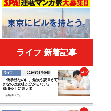
ライフ 新着記事
NEW!
ライフ
2026年08月09日
「低学歴なのに、勉強や読書が好
きなのは意味が分からない」
SNS炎上に東大出...
布施川天馬