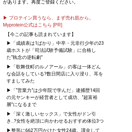
があります。再度ご登録ください。
▶ プロテイン買うなら、まず売れ筋から。
Myprotein公式はこちら [PR]
【今この記事も読まれています】
▶「成績表は1ばかり」中卒・元非行少年の23
歳ホストが「司法試験予備試験」に合格し
た“執念の逆転劇”
▶「歌舞伎町のルノアール」の客は一体どん
な会話をしている?数日間店に入り浸り、耳を
すましてみた
▶「“営業力”は少年院で学んだ」逮捕歴14回
の元ヤンキーが経営者として成功、“超富裕
層”になるまで
▶「深く激しいセックス」で女性がドン引
き...?女性を絶頂に向かわせるおすすめ体位3つ
▶整形に662万円かけた女性24歳。課金して