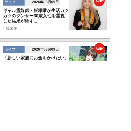
NEW!
ライフ
2026年08月09日
ギャル霊媒師・飯塚唯が生活カツ
カツのダンサー30歳女性を霊視
した結果が怖す...
飯塚 唯
NEW!
ライフ
2026年08月09日
「新しい家族にお金をかけたい」
父親の身勝手な言い分で家を追い
出された22才...
黒島暁生
NEW!
ライフ
2026年08月09日
『孤独のグルメ』原作者がアメリ
カンなハンバーガー屋で夢中にな
った“完全和風...
久住昌之