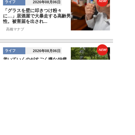
NEW!
ライフ
2026年08月06日
「グラスを壁に叩きつけ粉々
に…」居酒屋で大暴走する高齢男
性。被害届を出され...
高橋マナブ
NEW!
ライフ
2026年08月06日
老いていくのがすごく嫌な49歳
男性。孤独な老後を恐れる相談
に、佐藤優が贈る...
佐藤優
NEW!
ライフ
2026年08月05日
タクシー待ちの長蛇の列に堂々と
割り込む“派手な男女”を、小柄
な女性が「意外...
和泉太郎