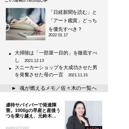
「日経新聞を読む」と
「アート鑑賞」どっち
を優先すべき？
2022.01.17
大掃除は「一部屋一目的」を徹底すべ
し
2021.12.13
スニーカーショップを大成功させた男
を発奮させた母の一言
2021.11.15
魂が燃えるメモ／佐々木の一覧へ
▲
虐待サバイバーで発達障
害。1000gの早産と産後う
つを乗り越え、元鈴木…
2026年07月19日