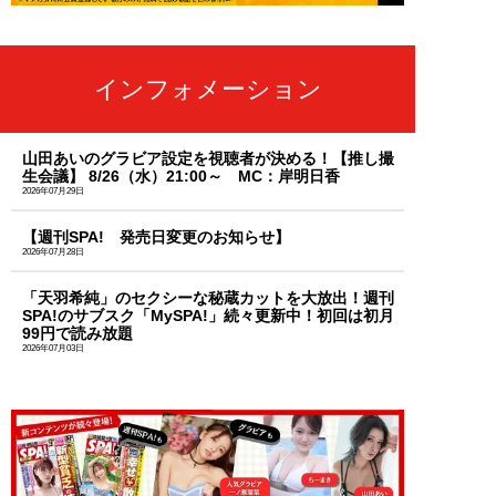
インフォメーション
山田あいのグラビア設定を視聴者が決める！【推し撮
生会議】 8/26（水）21:00～ MC：岸明日香
2026年07月29日
【週刊SPA! 発売日変更のお知らせ】
2026年07月28日
「天羽希純」のセクシーな秘蔵カットを大放出！週刊
SPA!のサブスク「MySPA!」続々更新中！初回は初月
99円で読み放題
2026年07月03日