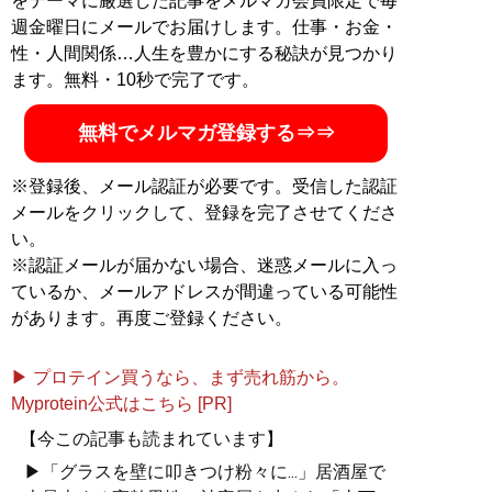
をテーマに厳選した記事をメルマガ会員限定で毎
インサロンを運営中。ブログ「
星を辿る
」。著書
『人生
週金曜日にメールでお届けします。仕事・お金・
を変えるマインドレコーディング』
（扶桑社）が発売中
性・人間関係…人生を豊かにする秘訣が見つかり
ます。無料・10秒で完了です。
『
人生を変えるマインドレコーディング
』
無料でメルマガ登録する⇒⇒
人はなぜ続けることができないのか？ 続けるには
「信念」が必要だ！
※登録後、メール認証が必要です。受信した認証
メールをクリックして、登録を完了させてくださ
い。
※認証メールが届かない場合、迷惑メールに入っ
ているか、メールアドレスが間違っている可能性
記事一覧へ
があります。再度ご登録ください。
▶ プロテイン買うなら、まず売れ筋から。
Myprotein公式はこちら [PR]
【今この記事も読まれています】
▶「グラスを壁に叩きつけ粉々に...」居酒屋で