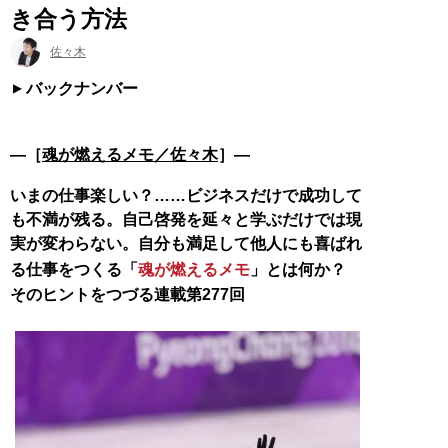
き合う方法
佐々木
バックナンバー
―［
魂が燃えるメモ／佐々木
］―
いまの仕事楽しい？……ビジネスだけで成功して
も不満が残る。自己啓発を延々と学ぶだけでは現
実が変わらない。自分も満足して他人にも喜ばれ
る仕事をつくる「
魂が燃えるメモ
」とは何か？
そのヒントをつづる連載第277回