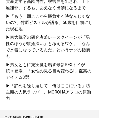
大暴走する高齢男性。被害届を出され「土下
座謝罪」するも、あえなく出禁になるまで
▶「もう一回ここから勝負する時なんじゃな
いの?」竹原ピストルが語る、50歳を目前にし
た現在地
▶東大院卒の研究者兼レースクイーンが「男
性のほうが嫉妬深い」と考えるワケ。「なん
で水着になっているんだ」というナゾの指摘
も
▶男女ともに充実度を増す最新SEXトイが
続々登場。「女性の見る目も変わる!」至高の
アイテム3選
▶「諦めを繰り返して、俺はここにいる」坊
主頭の人気ラッパー、MOROHAアフロの原動
力
この連載の前回記事