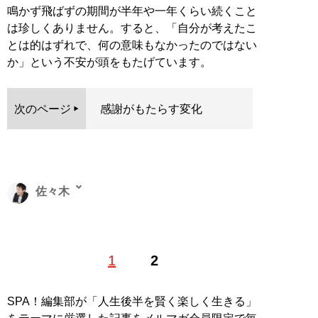
鳴かず飛ばずの期間が半年や一年くらい続くこと
は珍しくありません。すると、「自分が考えたこ
とは的はずれで、何の意味もなかったのではない
か」という不安が頭をもたげています。
次のページ
感謝がもたらす変化
佐々木
コーチャー。自己啓発とビジネスを結びつける階層性コ
1
2
ーチングを提唱。カイロプラクティック治療院のオーナ
ー、中古車販売店の専務、障害者スポーツ「ボッチャ」
の事務局長、心臓外科の部長など、さまざまな業種にク
SPA！編集部が「人生後半を賢く楽しく生きる」
ライアントを持つ。現在はコーチング業の傍ら、オンラ