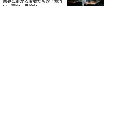
業界に群がる若者たちが「危う
い」理由。目的な...
布施川天馬
NEW!
仕事
2026年08月02日
「お局が孫のようにかわいがって
くれた」納言・薄幸が伝授す
る“職場の厄介者を...
週刊SPA！編集部
NEW!
仕事
2026年08月01日
「あの人がいるだけで精神的にな
ぜか削られる…」職場の“毒社
員”は追い出して...
週刊SPA！編集部
NEW!
仕事
2026年07月31日