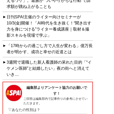
えるワケ」。遺族が“ついやりがちな行動”で請
求額が跳ね上がることも
日刊SPA!主催のライター向けセミナーが
10/3(金)開催！「AI時代を生き抜く！“聞き出す
力を身につける”ライター養成講座｜取材＆撮
影スキルを現場で学ぶ」
「17時からの過ごし方で人生が変わる」億万長
者が明かす、成功と幸せの近道とは
3週間で退職した新人看護師の呆れた目的「“イ
ケメン医師”と結婚したい」夜の街へと消えて
いき…