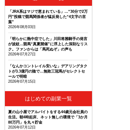
「JRA系はマジで恵まれている」…“30分で2万
円”投稿で競馬関係者が猛反発した“4文字の言
葉”
2026年08月03日
「明らかに熱中症でした」川田将雅騎手の発言
が波紋…競馬“真夏開催”に浮上した深刻なリス
ク。ファンからは「馬死ぬぞ」の声も
2026年07月27日
「なんかコントレイル安いな」デアリングタク
トが3.3億円の陰で…無敗三冠馬がセレクトセ
ールで明暗
2026年07月15日
はじめての副業一覧
夏の山小屋でアルバイトをする44歳元会社員の
生活。朝4時起床、ネット無しの環境で「3か月
80万円」を丸々貯金
2026年07月12日