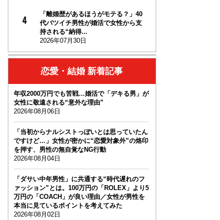
「離婚歴があるほうがモテる？」40
代バツイチ男性が婚活で女性から支
持される“納得...
2026年07月30日
恋愛・結婚 新着記事
年収2000万円でも苦戦…婚活で「デキる男」が
女性に敬遠される“意外な理由”
2026年08月06日
「当初からナルシストっぽいとは思っていたん
ですけど…」女性が密かに“恋愛対象外”の烙印
を押す、男性の無自覚なNG行動
2026年08月04日
「ダサい中年男性」に共通する“時代遅れのフ
ァッション”とは。100万円の「ROLEX」より5
万円の「COACH」が良い理由／女性が男性を
本当に見ているポイントを考えてみた
2026年08月02日