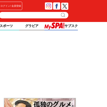
ログイン
会員登録
スポーツ
グラビア
サブスク