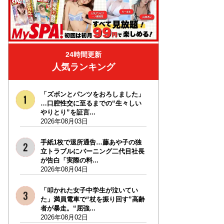
24時間更新
人気ランキング
「ズボンとパンツをおろしました」
…口腔性交に至るまでの“生々しい
やりとり”を証言...
2026年08月03日
手紙1枚で退所通告…藤あや子の独
立トラブルにバーニング二代目社長
が告白「実際の料...
2026年08月04日
「叩かれた女子中学生が泣いてい
た」満員電車で“杖を振り回す”高齢
者が暴走。“屈強...
2026年08月02日