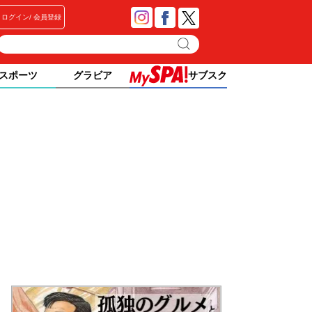
ログイン
会員登録
スポーツ
グラビア
サブスク