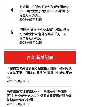
ある朝、玄関のドアがなぜか開かな
い…20代女性が“数センチの隙間”か
ら見たものの...
2026年07月31日
“男性が好きそうな水着”で海に行っ
た25歳女性の意外な結末「え、そ
れ？みたいな反...
2026年08月01日
お金 新着記事
「超円安で外貨を稼ぐ副業術」英語・特別なス
キルは不要。“日本の日常”が海外でお金に変わ
る
2026年08月06日
高市国策で1兆円投入へ！ 高値から“半値暴
落”した今がチャンス？ 億超え投資家が狙う爆
益期待の造船株3選
2026年08月03日