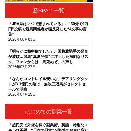
勝SPA！一覧
「JRA系はマジで恵まれている」…“30分で2万
円”投稿で競馬関係者が猛反発した“4文字の言
葉”
2026年08月03日
「明らかに熱中症でした」川田将雅騎手の発言
が波紋…競馬“真夏開催”に浮上した深刻なリス
ク。ファンからは「馬死ぬぞ」の声も
2026年07月27日
「なんかコントレイル安いな」デアリングタク
トが3.3億円の陰で…無敗三冠馬がセレクトセ
ールで明暗
2026年07月15日
はじめての副業一覧
「超円安で外貨を稼ぐ副業術」英語・特別なス
キルは不要。“日本の日常”が海外でお金に変わ