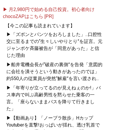
▶ 月2,980円で始める自己投資。初心者向け
chocoZAPはこちら [PR]
【今この記事も読まれています】
▶「ズボンとパンツをおろしました」...口腔性
交に至るまでの“生々しいやりとり”を証言。元
ジャンポケ斉藤被告が「同意があった」と信
じた理由
▶船井電機会長が“破産の裏側”を告発「意図的
に会社を潰そうという動きがあったのでは」
約550人の従業員が突然“解雇”を言い渡され...
▶「年寄りが立ってるのが見えねぇのか!」バ
ス車内で叫ぶ高齢男性を黙らせた乗客の一
言。「座らないままバスを降りて行きまし
た」
▶【動画あり】「ノーブラ散歩」Hカップ
Youtuberを直撃!おっぱいが揺れ、透け乳首で