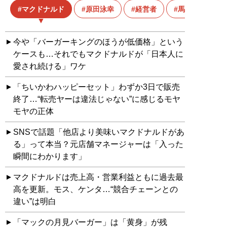
マクドナルド
原田泳幸
経営者
馬渕磨理子
今や「バーガーキングのほうが低価格」という
ケースも…それでもマクドナルドが「日本人に
愛され続ける」ワケ
「ちいかわハッピーセット」わずか3日で販売
終了…“転売ヤーは違法じゃない”に感じるモヤ
モヤの正体
SNSで話題「他店より美味いマクドナルドがあ
る」って本当？元店舗マネージャーは「入った
瞬間にわかります」
マクドナルドは売上高・営業利益ともに過去最
高を更新。モス、ケンタ…“競合チェーンとの
違い”は明白
「マックの月見バーガー」は「黄身」が残