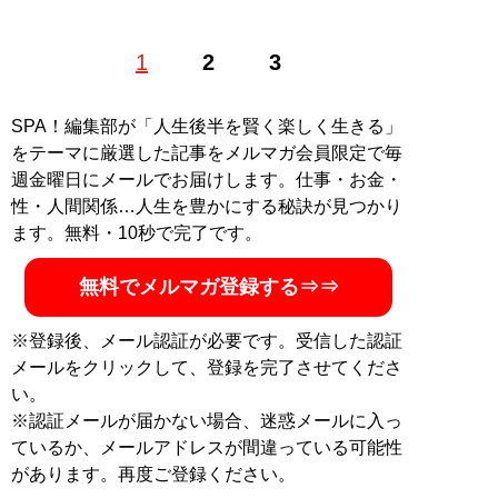
経済アナリスト／一般社団法人 日本金融経済研究所・代
1
2
3
表理事。（株）フィスコのシニアアナリストとして日本
株の個別銘柄を各メディアで執筆。また、ベンチャー企
業の（株）日本クラウドキャピタルでベンチャー業界の
SPA！編集部が「人生後半を賢く楽しく生きる」
アナリスト業務を担う。著書『5万円からでも始められ
をテーマに厳選した記事をメルマガ会員限定で毎
る 黒字転換2倍株で勝つ投資術』
週金曜日にメールでお届けします。仕事・お金・
Twitter@marikomabuchi
性・人間関係…人生を豊かにする秘訣が見つかり
ます。無料・10秒で完了です。
記事一覧へ
無料でメルマガ登録する⇒⇒
※登録後、メール認証が必要です。受信した認証
メールをクリックして、登録を完了させてくださ
い。
※認証メールが届かない場合、迷惑メールに入っ
ているか、メールアドレスが間違っている可能性
があります。再度ご登録ください。