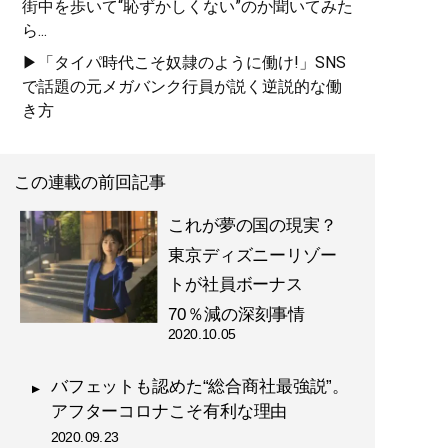
街中を歩いて“恥ずかしくない”のか聞いてみた
ら...
▶「タイパ時代こそ奴隷のように働け!」SNS
で話題の元メガバンク行員が説く逆説的な働
き方
この連載の前回記事
これが夢の国の現実？
東京ディズニーリゾー
トが社員ボーナス
70％減の深刻事情
2020.10.05
バフェットも認めた“総合商社最強説”。
アフターコロナこそ有利な理由
2020.09.23