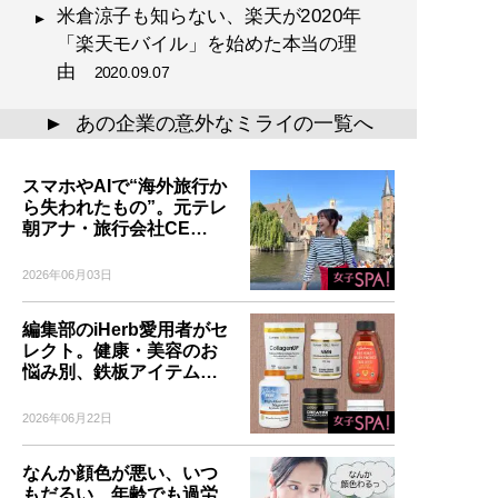
米倉涼子も知らない、楽天が2020年
「楽天モバイル」を始めた本当の理
由
2020.09.07
あの企業の意外なミライの一覧へ
▲
スマホやAIで“海外旅行か
ら失われたもの”。元テレ
朝アナ・旅行会社CE…
2026年06月03日
編集部のiHerb愛用者がセ
レクト。健康・美容のお
悩み別、鉄板アイテム…
2026年06月22日
なんか顔色が悪い、いつ
もだるい…年齢でも過労