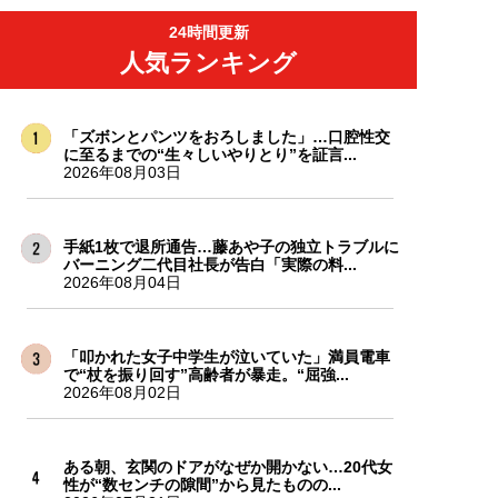
24時間更新
人気ランキング
「ズボンとパンツをおろしました」…口腔性交
に至るまでの“生々しいやりとり”を証言...
2026年08月03日
手紙1枚で退所通告…藤あや子の独立トラブルに
バーニング二代目社長が告白「実際の料...
2026年08月04日
「叩かれた女子中学生が泣いていた」満員電車
で“杖を振り回す”高齢者が暴走。“屈強...
2026年08月02日
ある朝、玄関のドアがなぜか開かない…20代女
性が“数センチの隙間”から見たものの...