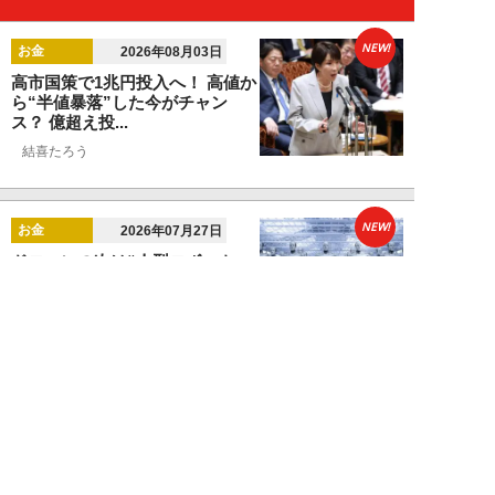
NEW!
お金
2026年08月03日
高市国策で1兆円投入へ！ 高値か
ら“半値暴落”した今がチャン
ス？ 億超え投...
結喜たろう
NEW!
お金
2026年07月27日
ドローンの次は“人型ロボット
株”か。億超え投資家が先回りす
る「隠れ防衛銘柄...
結喜たろう
NEW!
お金
2026年07月27日
父の遺産5000万円で兄弟が絶縁
「長男だから」「介護したのは
私」家族が“争...