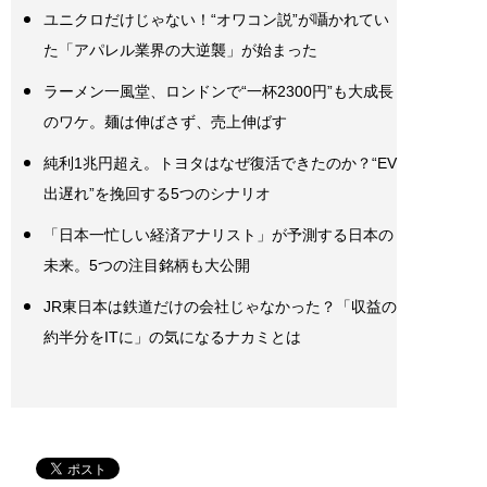
ユニクロだけじゃない！“オワコン説”が囁かれてい
た「アパレル業界の大逆襲」が始まった
ラーメン一風堂、ロンドンで“一杯2300円”も大成長
のワケ。麺は伸ばさず、売上伸ばす
純利1兆円超え。トヨタはなぜ復活できたのか？“EV
出遅れ”を挽回する5つのシナリオ
「日本一忙しい経済アナリスト」が予測する日本の
未来。5つの注目銘柄も大公開
JR東日本は鉄道だけの会社じゃなかった？「収益の
約半分をITに」の気になるナカミとは