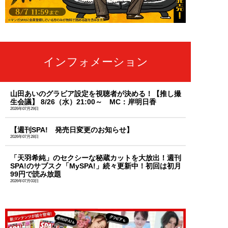
インフォメーション
山田あいのグラビア設定を視聴者が決める！【推し撮
生会議】 8/26（水）21:00～ MC：岸明日香
2026年07月29日
【週刊SPA! 発売日変更のお知らせ】
2026年07月28日
「天羽希純」のセクシーな秘蔵カットを大放出！週刊
SPA!のサブスク「MySPA!」続々更新中！初回は初月
99円で読み放題
2026年07月03日