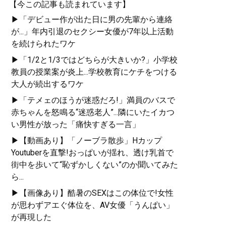
【今この記事も読まれています】
▶「デビュー作が出た日に男の先輩から連絡
が...」年内引退のセクシー女優が7年以上活動
を続けられたワケ
▶「1/2と1/3ではどちらが大きいか?」小学校
教員の授業案が炎上...学校教育にケチをつける
大人が続出するワケ
▶「テメェのほうが迷惑だろ!」満員のバスで
赤ちゃんを怒鳴る“迷惑老人”...隣にいたイカつ
い男性が放った「痛快すぎる一言」
▶【動画あり】「ノーブラ散歩」Hカップ
Youtuberを直撃!おっぱいが揺れ、透け乳首で
街中を歩いて“恥ずかしくない”のか聞いてみた
ら...
▶【画像あり】酷暑のSEXはこの体位で!女性
が思わずアエぐ体位を、AV女優「うんぱい」
が再現した