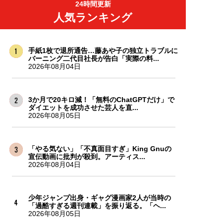
24時間更新
人気ランキング
手紙1枚で退所通告…藤あや子の独立トラブルに
バーニング二代目社長が告白「実際の料...
2026年08月04日
3か月で20キロ減！「無料のChatGPTだけ」で
ダイエットを成功させた芸人を直...
2026年08月05日
「やる気ない」「不真面目すぎ」King Gnuの
宣伝動画に批判が殺到。アーティス...
2026年08月04日
少年ジャンプ出身・ギャグ漫画家2人が当時の
「過酷すぎる週刊連載」を振り返る。「ヘ...
2026年08月05日