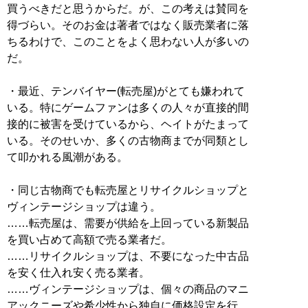
買うべきだと思うからだ。が、この考えは賛同を
得づらい。そのお金は著者ではなく販売業者に落
ちるわけで、このことをよく思わない人が多いの
だ。
・最近、テンバイヤー(転売屋)がとても嫌われて
いる。特にゲームファンは多くの人々が直接的間
接的に被害を受けているから、ヘイトがたまって
いる。そのせいか、多くの古物商までが同類とし
て叩かれる風潮がある。
・同じ古物商でも転売屋とリサイクルショップと
ヴィンテージショップは違う。
……転売屋は、需要が供給を上回っている新製品
を買い占めて高額で売る業者だ。
……リサイクルショップは、不要になった中古品
を安く仕入れ安く売る業者。
……ヴィンテージショップは、個々の商品のマニ
アックニーズや希少性から独自に価格設定を行