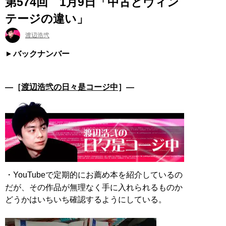
第574回 1月9日「中古とヴィン
テージの違い」
渡辺浩弐
バックナンバー
―［
渡辺浩弐の日々是コージ中
］―
・YouTubeで定期的にお薦め本を紹介しているの
だが、その作品が無理なく手に入れられるものか
どうかはいちいち確認するようにしている。