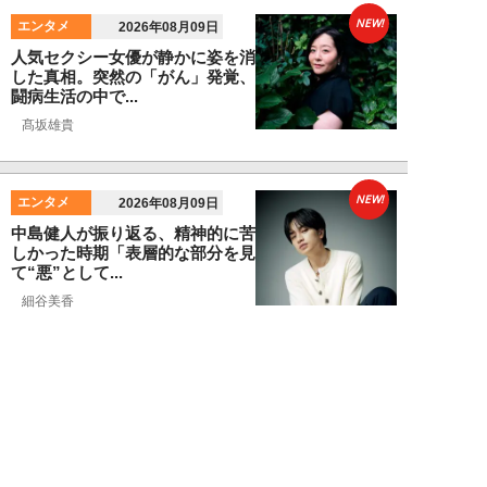
NEW!
エンタメ
2026年08月09日
人気セクシー女優が静かに姿を消
した真相。突然の「がん」発覚、
闘病生活の中で...
髙坂雄貴
NEW!
エンタメ
2026年08月09日
中島健人が振り返る、精神的に苦
しかった時期「表層的な部分を見
て“悪”として...
細谷美香
NEW!
エンタメ
2026年08月08日
HKT48・石橋颯、グループ15周
年記念ムックの取材で頭をフル回
転「どうや...
須田紫苑