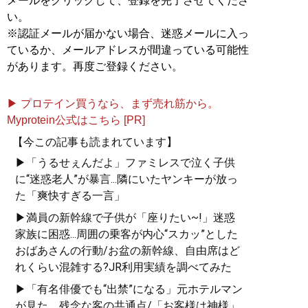
メールをクリックして、登録を完了させてくださ
い。
※認証メールが届かない場合、迷惑メールに入っ
ているか、メールアドレスが間違っている可能性
があります。再度ご登録ください。
▶ プロテイン買うなら、まず売れ筋から。
Myprotein公式はこちら [PR]
【今この記事も読まれています】
▶「うるせぇんだよ」ファミレスで泣く子供
に“迷惑老人”が暴言...隣にいたヤンキーが放っ
た「爽快すぎる一言」
▶満員の新幹線で子供が「座りたい~!」迷惑
家族に困惑...周囲の乗客が内心“スカッ”とした
おばあさんの行動/お盆の新幹線、自由席はど
れくらい混雑する?JR利用実績を調べてみた
▶「有名俳優でも“出禁”になる」元ホテルマン
が見た、残念な客の共通点/「お客様は神様」