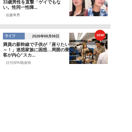
33歳男性を直撃「ゲイでもな
い。性同一性障...
佐藤隼秀
NEW!
ライフ
2026年08月08日
満員の新幹線で子供が「座りたい
～！」迷惑家族に困惑…周囲の乗
客が内心“スカ...
日刊SPA!取材班
NEW!
ライフ
2026年08月07日
自分が絶ってしまったもう一つの
人生を思いながら、限定50食の
ランチロース定...
カツセマサヒコ
NEW!
ライフ
2026年08月07日