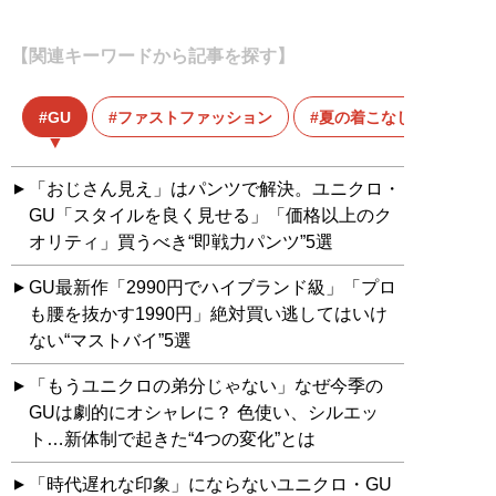
【関連キーワードから記事を探す】
GU
ファストファッション
夏の着こなし
「おじさん見え」はパンツで解決。ユニクロ・
GU「スタイルを良く見せる」「価格以上のク
オリティ」買うべき“即戦力パンツ”5選
GU最新作「2990円でハイブランド級」「プロ
も腰を抜かす1990円」絶対買い逃してはいけ
ない“マストバイ”5選
「もうユニクロの弟分じゃない」なぜ今季の
GUは劇的にオシャレに？ 色使い、シルエッ
ト…新体制で起きた“4つの変化”とは
「時代遅れな印象」にならないユニクロ・GU