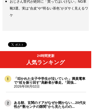
おじさん世代が絶対に「買ってはいけない」NG革
靴3選。実は“合皮”や“明るい茶色”がダサく見えるワ
ケ
24時間更新
人気ランキング
「叩かれた女子中学生が泣いていた」満員電車
で“杖を振り回す”高齢者が暴走。“屈強...
2026年08月02日
ある朝、玄関のドアがなぜか開かない…20代女
性が“数センチの隙間”から見たものの...