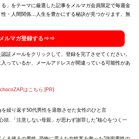
て、
きる」をテーマに厳選した記事をメルマガ会員限定で毎週金
「腕時計投資新聞」
で執筆。母方の祖父はチャコット創
るが幼少期に両親が離婚。中学1年生の頃より、企業のホーム
・性・人間関係…人生を豊かにする秘訣が見つかります。無
。それを元手に高級腕時計を購入。その頃、買った値段より
で資金を増やしていく。高校卒業後は就職、5年間の社会人経
メルマガ登録する⇒⇒
ア創成学類に入学。お金を使わず贅沢する「ドケチ快適」の
ールスロイスは実質10万円で購入。著書に『
腕時計投資の
た認証メールをクリックして、登録を完了させてください。
買うな！
』がある
に入っているか、メールアドレスが間違っている可能性があ
な！
』
ocoZAPはこちら [PR]
量生産で無駄遣いをするのはやめよう
為を繰り返す50代男性を退散させた女性のひと言
心頭...「注意しない母親」が思わず謝罪した“核心をつく一
くる後ろの男性...恐怖に震えた女性客を救った“強面男性の