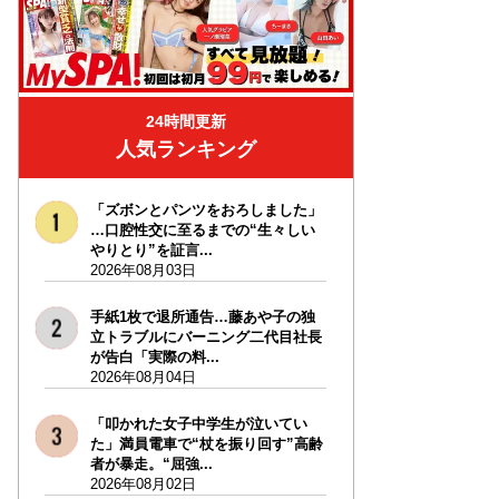
24時間更新
人気ランキング
「ズボンとパンツをおろしました」
…口腔性交に至るまでの“生々しい
やりとり”を証言...
2026年08月03日
手紙1枚で退所通告…藤あや子の独
立トラブルにバーニング二代目社長
が告白「実際の料...
2026年08月04日
「叩かれた女子中学生が泣いてい
た」満員電車で“杖を振り回す”高齢
者が暴走。“屈強...
2026年08月02日