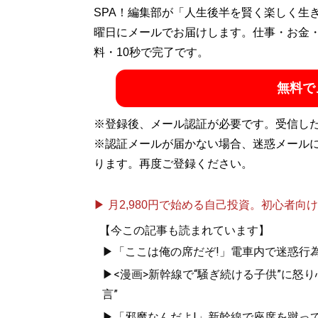
1986年生まれ。日本初の腕時計投資家とし
SPA！編集部が「人生後半を賢く楽しく生
業者、父は医者という裕福な家庭に生まれ
曜日にメールでお届けします。仕事・お金
ページ作成業務を個人で請負い収入を得る
料・10秒で完了です。
高く売る腕時計投資を考案し、時計の売買
無料で
験を経てから筑波大学情報学群情報メディ
プロ。腕時計は買った値段より高く売却、ロ
※登録後、メール認証が必要です。受信し
すすめ
』（イカロス出版）と『
もう新品は
※認証メールが届かない場合、迷惑メール
ります。再度ご登録ください。
『
もう新品は買う
▶ 月2,980円で始める自己投資。初心者向けch
【今この記事も読まれています】
もう大量消費、大
▶「ここは俺の席だぞ!」電車内で迷惑行
▶<漫画>新幹線で“騒ぎ続ける子供”に怒り
言”
▶「邪魔なんだよ!」新幹線で座席を蹴って