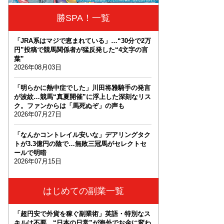
勝SPA！一覧
「JRA系はマジで恵まれている」…“30分で2万
円”投稿で競馬関係者が猛反発した“4文字の言
葉”
2026年08月03日
「明らかに熱中症でした」川田将雅騎手の発言
が波紋…競馬“真夏開催”に浮上した深刻なリス
ク。ファンからは「馬死ぬぞ」の声も
2026年07月27日
「なんかコントレイル安いな」デアリングタク
トが3.3億円の陰で…無敗三冠馬がセレクトセ
ールで明暗
2026年07月15日
はじめての副業一覧
「超円安で外貨を稼ぐ副業術」英語・特別なス
キルは不要。“日本の日常”が海外でお金に変わ