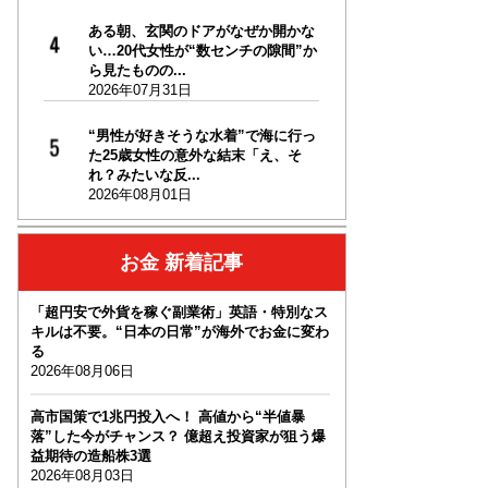
ある朝、玄関のドアがなぜか開かな
い…20代女性が“数センチの隙間”か
ら見たものの...
2026年07月31日
“男性が好きそうな水着”で海に行っ
た25歳女性の意外な結末「え、そ
れ？みたいな反...
2026年08月01日
お金 新着記事
「超円安で外貨を稼ぐ副業術」英語・特別なス
キルは不要。“日本の日常”が海外でお金に変わ
る
2026年08月06日
高市国策で1兆円投入へ！ 高値から“半値暴
落”した今がチャンス？ 億超え投資家が狙う爆
益期待の造船株3選
2026年08月03日