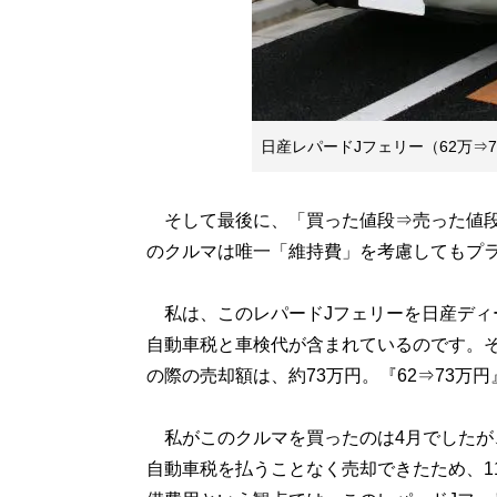
日産レパードJフェリー（62万⇒7
そして最後に、「買った値段⇒売った値段
のクルマは唯一「維持費」を考慮してもプ
私は、このレパードJフェリーを日産ディー
自動車税と車検代が含まれているのです。
の際の売却額は、約73万円。『62⇒73万
私がこのクルマを買ったのは4月でしたが、
自動車税を払うことなく売却できたため、1