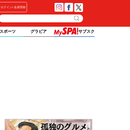
ログイン
会員登録
スポーツ
グラビア
サブスク