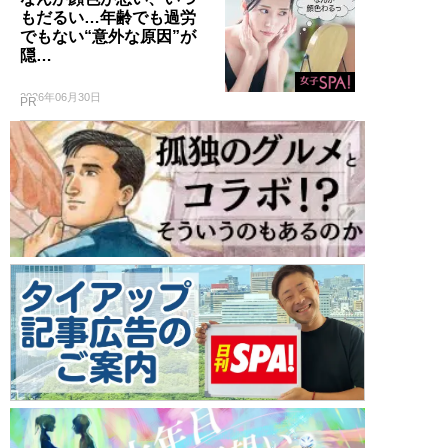
もだるい…年齢でも過労
でもない“意外な原因”が
隠…
2026年06月30日
PR