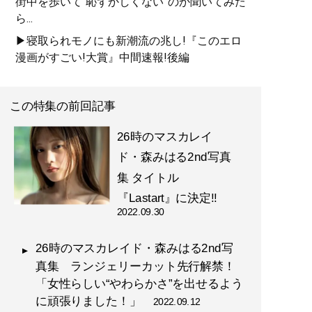
街中を歩いて“恥ずかしくない”のか聞いてみた
ら...
▶寝取られモノにも新潮流の兆し!『このエロ
漫画がすごい!大賞』中間速報!後編
この特集の前回記事
26時のマスカレイ
ド・森みはる2nd写真
集 タイトル
『Lastart』に決定!!
2022.09.30
26時のマスカレイド・森みはる2nd写
真集 ランジェリーカット先行解禁！
「女性らしい“やわらかさ”を出せるよう
に頑張りました！」
2022.09.12