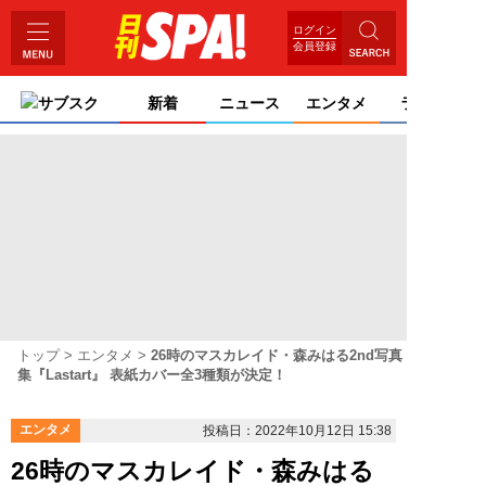
ログイン
会員登録
サブスク
新着
ニュース
エンタメ
ライフ
トップ
エンタメ
26時のマスカレイド・森みはる2nd写真
集『Lastart』 表紙カバー全3種類が決定！
エンタメ
投稿日：2022年10月12日 15:38
26時のマスカレイド・森みはる