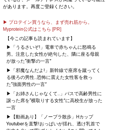
があります。再度ご登録ください。
▶ プロテイン買うなら、まず売れ筋から。
Myprotein公式はこちら [PR]
【今この記事も読まれています】
▶「うるさいぞ!」電車で赤ちゃんに怒鳴る
男。注意した女性が絶句した、隣に座る母親
が放った“衝撃の一言”
▶「邪魔なんだよ!」新幹線で座席を蹴ってく
る後ろの男性...恐怖に震えた女性客を救っ
た“強面男性の一言”
▶「お姉さんじゃなくて...」バスで高齢男性に
譲った席を“横取りする女性”に高校生が放った
一言
▶【動画あり】「ノーブラ散歩」Hカップ
Youtuberを直撃!おっぱいが揺れ、透け乳首で