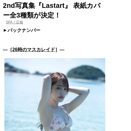
2nd写真集『Lastart』 表紙カバ
ー全3種類が決定！
SPA！広報
バックナンバー
―［
26時のマスカレイド
］―