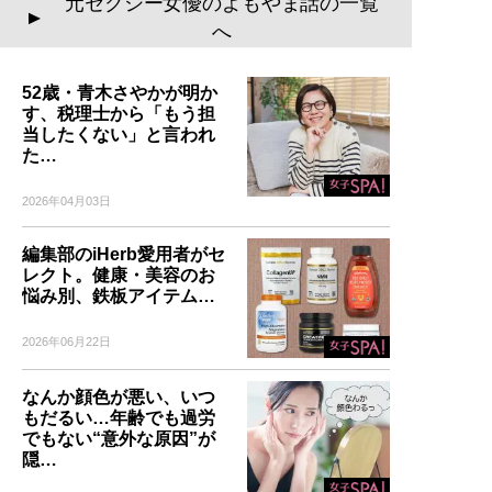
元セクシー女優のよもやま話の一覧
▲
へ
52歳・青木さやかが明か
す、税理士から「もう担
当したくない」と言われ
た…
2026年04月03日
編集部のiHerb愛用者がセ
レクト。健康・美容のお
悩み別、鉄板アイテム…
2026年06月22日
なんか顔色が悪い、いつ
もだるい…年齢でも過労
でもない“意外な原因”が
隠…