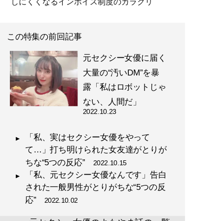
しにくくなるインボイス制度のカラクリ
この特集の前回記事
元セクシー女優に届く
大量の“汚いDM”を暴
露「私はロボットじゃ
ない、人間だ」
2022.10.23
「私、実はセクシー女優をやって
て…」打ち明けられた女友達がとりが
ちな“5つの反応”
2022.10.15
「私、元セクシー女優なんです」告白
された一般男性がとりがちな“5つの反
応”
2022.10.02