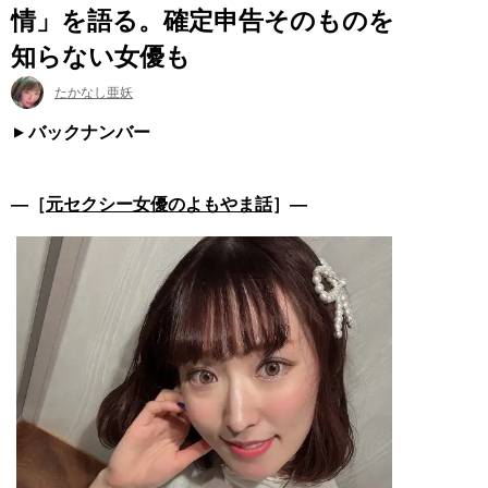
情」を語る。確定申告そのものを
知らない女優も
たかなし亜妖
バックナンバー
―［
元セクシー女優のよもやま話
］―