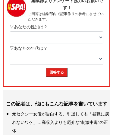
この記者は、他にもこんな記事を書いています
元セクシー女優が告白する、引退しても「昼職に戻
れないワケ」…高収入よりも厄介な“刺激中毒”の正
体