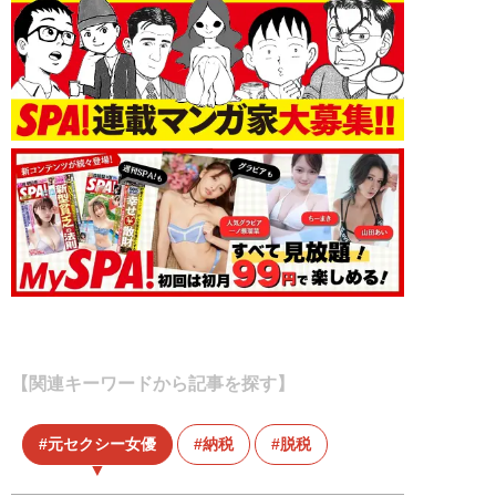
【関連キーワードから記事を探す】
元セクシー女優
納税
脱税