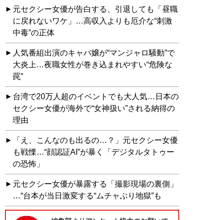
元セクシー女優が告白する、引退しても「昼職
に戻れないワケ」…高収入よりも厄介な“刺激
中毒”の正体
人気番組出演のキャバ嬢が“マンジャロ騒動”で
大炎上…夜職女性が巻き込まれやすい“危険な
罠”
台湾で20万人超のイベントでも大人気…日本の
セクシー女優が海外で“女神扱い”される納得の
理由
「え、こんなのも出るの…？」元セクシー女優
も戦慄…“顔認証AI”が暴く「デジタルタトゥー
の恐怖」
元セクシー女優が暴露する「撮影現場の裏側」
…“台本が当日激変する“ムチャぶり地獄”も