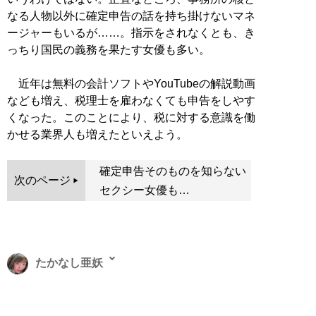
なる人物以外に確定申告の話を持ち掛けないマネ
ージャーもいるが……。指示をされなくとも、き
っちり国民の義務を果たす女優も多い。
近年は無料の会計ソフトやYouTubeの解説動画
なども増え、税理士を雇わなくても申告をしやす
くなった。このことにより、税に対する意識を働
かせる業界人も増えたといえよう。
確定申告そのものを知らない
次のページ
セクシー女優も…
たかなし亜妖