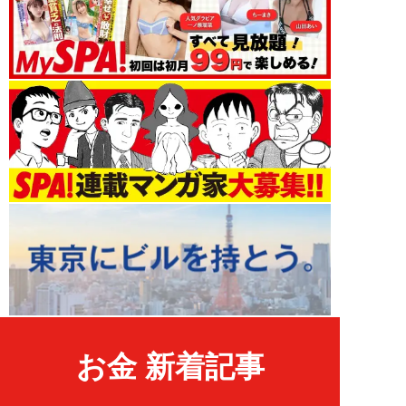
お金 新着記事