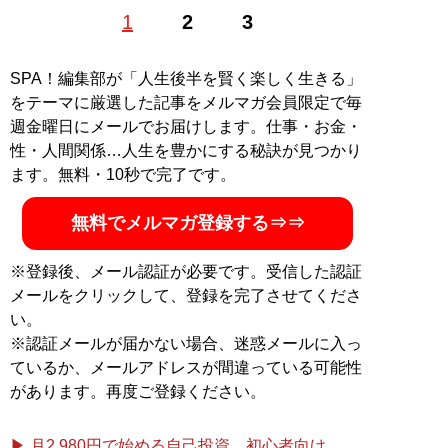
元セクシー女優のフリーライター。2016年に女優デビュ
1
2
3
ー後、2018年半ばに引退。ソーシャルゲームのシナリオ
ライターを経て、フリーランスへと独立。WEBコラムか
ら作品レビュー、同人作品やセクシービデオの脚本など
SPA！編集部が「人生後半を賢く楽しく生きる」
あらゆる方面で活躍中。
をテーマに厳選した記事をメルマガ会員限定で毎
X（旧Twitter）：
@takanashiaaya
週金曜日にメールでお届けします。仕事・お金・
性・人間関係…人生を豊かにする秘訣が見つかり
記事一覧へ
ます。無料・10秒で完了です。
無料でメルマガ登録する⇒⇒
※登録後、メール認証が必要です。受信した認証
メールをクリックして、登録を完了させてくださ
い。
※認証メールが届かない場合、迷惑メールに入っ
ているか、メールアドレスが間違っている可能性
があります。再度ご登録ください。
▶ 月2,980円で始める自己投資。初心者向け