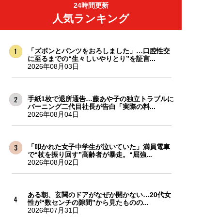
24時間更新
人気ランキング
「ズボンとパンツをおろしました」…口腔性交
に至るまでの“生々しいやりとり”を証言...
2026年08月03日
手紙1枚で退所通告…藤あや子の独立トラブルに
バーニング二代目社長が告白「実際の料...
2026年08月04日
「叩かれた女子中学生が泣いていた」満員電車
で“杖を振り回す”高齢者が暴走。“屈強...
2026年08月02日
ある朝、玄関のドアがなぜか開かない…20代女
性が“数センチの隙間”から見たものの...
2026年07月31日