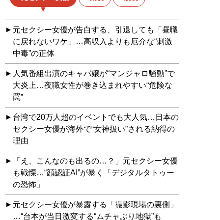
元セクシー女優が告白する、引退しても「昼職
に戻れないワケ」…高収入よりも厄介な“刺激
中毒”の正体
人気番組出演のキャバ嬢が“マンジャロ騒動”で
大炎上…夜職女性が巻き込まれやすい“危険な
罠”
台湾で20万人超のイベントでも大人気…日本の
セクシー女優が海外で“女神扱い”される納得の
理由
「え、こんなのも出るの…？」元セクシー女優
も戦慄…“顔認証AI”が暴く「デジタルタトゥー
の恐怖」
元セクシー女優が暴露する「撮影現場の裏側」
…“台本が当日激変する“ムチャぶり地獄”も