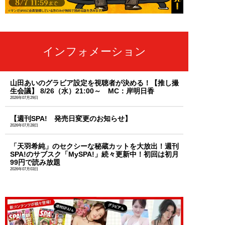
インフォメーション
山田あいのグラビア設定を視聴者が決める！【推し撮
生会議】 8/26（水）21:00～ MC：岸明日香
2026年07月29日
【週刊SPA! 発売日変更のお知らせ】
2026年07月28日
「天羽希純」のセクシーな秘蔵カットを大放出！週刊
SPA!のサブスク「MySPA!」続々更新中！初回は初月
99円で読み放題
2026年07月03日