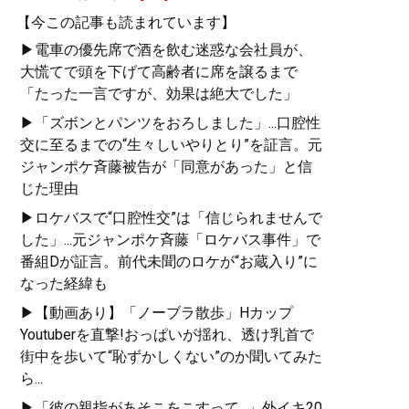
【今この記事も読まれています】
▶電車の優先席で酒を飲む迷惑な会社員が、
大慌てで頭を下げて高齢者に席を譲るまで
「たった一言ですが、効果は絶大でした」
▶「ズボンとパンツをおろしました」...口腔性
交に至るまでの“生々しいやりとり”を証言。元
ジャンポケ斉藤被告が「同意があった」と信
じた理由
▶ロケバスで“口腔性交”は「信じられませんで
した」...元ジャンポケ斉藤「ロケバス事件」で
番組Dが証言。前代未聞のロケが“お蔵入り”に
なった経緯も
▶【動画あり】「ノーブラ散歩」Hカップ
Youtuberを直撃!おっぱいが揺れ、透け乳首で
街中を歩いて“恥ずかしくない”のか聞いてみた
ら...
▶「彼の親指があそこをこすって...」外イキ20