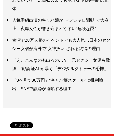
体
人気番組出演のキャバ嬢が“マンジャロ騒動”で大炎
上…夜職女性が巻き込まれやすい“危険な罠”
台湾で20万人超のイベントでも大人気…日本のセク
シー女優が海外で“女神扱い”される納得の理由
「え、こんなのも出るの…？」元セクシー女優も戦
慄…“顔認証AI”が暴く「デジタルタトゥーの恐怖」
「3ヶ月で80万円」“キャバ嬢スクール”に批判噴
出…SNSで議論が過熱する理由