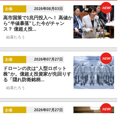
NEW!
お金
2026年08月03日
高市国策で1兆円投入へ！ 高値か
ら“半値暴落”した今がチャン
ス？ 億超え投...
結喜たろう
NEW!
お金
2026年07月27日
ドローンの次は“人型ロボット
株”か。億超え投資家が先回りす
る「隠れ防衛銘柄...
結喜たろう
NEW!
お金
2026年07月27日
父の遺産5000万円で兄弟が絶縁
「長男だから」「介護したのは
私」家族が“争...
渡辺智