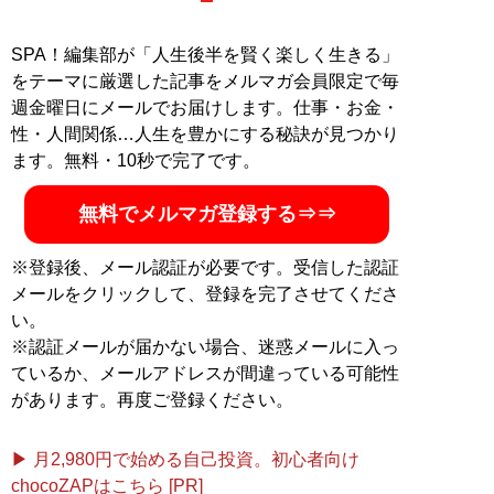
ライターを経て、フリーランスへと独立。WEBコラムか
ら作品レビュー、同人作品やセクシービデオの脚本など
SPA！編集部が「人生後半を賢く楽しく生きる」
あらゆる方面で活躍中。
をテーマに厳選した記事をメルマガ会員限定で毎
X（旧Twitter）：
@takanashiaaya
週金曜日にメールでお届けします。仕事・お金・
性・人間関係…人生を豊かにする秘訣が見つかり
記事一覧へ
ます。無料・10秒で完了です。
無料でメルマガ登録する⇒⇒
※登録後、メール認証が必要です。受信した認証
メールをクリックして、登録を完了させてくださ
い。
※認証メールが届かない場合、迷惑メールに入っ
ているか、メールアドレスが間違っている可能性
があります。再度ご登録ください。
▶ 月2,980円で始める自己投資。初心者向け
chocoZAPはこちら [PR]