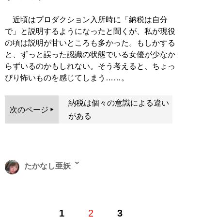
近頃はプロダクション入所時に「納税は自分
で」と説明するようになったと聞くが、私が現役
の頃は説明が甘いところも多かった。もしかする
と、ずっと誤った認識の状態でいる女優が少なか
らずいるのかもしれない。そう考えると、ちょっ
ぴり怖いものを感じてしまう……。
納税は個々の意識による違い
次のページ
がある
たかなし亜妖
元セクシー女優のフリーライター。2016年に女優デビュ
1
2
3
ー後、2018年半ばに引退。ソーシャルゲームのシナリオ