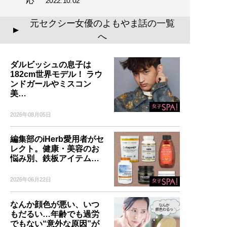
2022.10.02
元セクシー女優のよもやま話の一覧
▲
へ
ダルビッシュの息子は
182cm世界モデル！ ラウ
ンドガールやミスコン
美…
2026年08月05日
編集部のiHerb愛用者がセ
レクト。健康・美容のお
悩み別、鉄板アイテム…
2026年06月22日
なんか顔色が悪い、いつ
もだるい…年齢でも過労
でもない“意外な原因”が