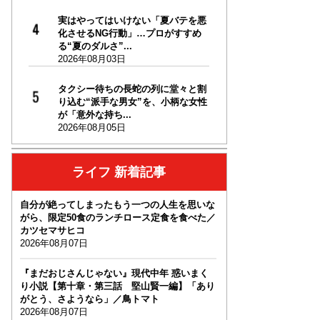
実はやってはいけない「夏バテを悪
化させるNG行動」…プロがすすめ
る“夏のダルさ”...
2026年08月03日
タクシー待ちの長蛇の列に堂々と割
り込む“派手な男女”を、小柄な女性
が「意外な持ち...
2026年08月05日
ライフ 新着記事
自分が絶ってしまったもう一つの人生を思いな
がら、限定50食のランチロース定食を食べた／
カツセマサヒコ
2026年08月07日
『まだおじさんじゃない』現代中年 惑いまく
り小説【第十章・第三話 堅山賢一編】「あり
がとう、さようなら」／鳥トマト
2026年08月07日