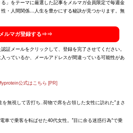
CKLE』や暴走族雑誌『ティーンズロード』などエッジの効いた
きる」をテーマに厳選した記事をメルマガ会員限定で毎週金
掛ける。現在はWebマガジン『
・性・人間関係…人生を豊かにする秘訣が見つかります。無
Mr.Babe
』でデブに特化した
た、デブ限定の会員制オンラインサロン「Mr.Babe BIG
ション通販サイト「
Mr.Babe STORE
」を開設。大きな男たちだ
メルマガ登録する⇒⇒
witter）：
@nori09140914
た認証メールをクリックして、登録を完了させてください。
に入っているか、メールアドレスが間違っている可能性があ
otein公式はこちら [PR]
を無視して舌打ち...荷物で席を占領した女性に訪れた“まさ
電車で乗客を転ばせた40代女性。“目に余る迷惑行為”で乗