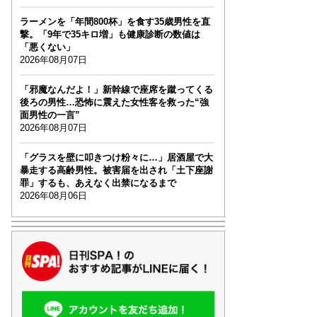
ラーメンを「年間800杯」を食す35歳男性を直
撃。「9年で35キロ増」も健康診断の数値は
「悪くない」
2026年08月07日
「邪魔なんだよ！」新幹線で座席を蹴ってくる
後ろの男性…恐怖に震えた女性客を救った“強
面男性の一言”
2026年08月07日
「グラスを壁に叩きつけ粉々に…」居酒屋で大
暴走する高齢男性。被害届を出され「土下座謝
罪」するも、あえなく出禁になるまで
2026年08月06日