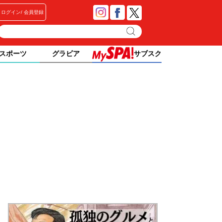
ログイン
会員登録
スポーツ
グラビア
サブスク