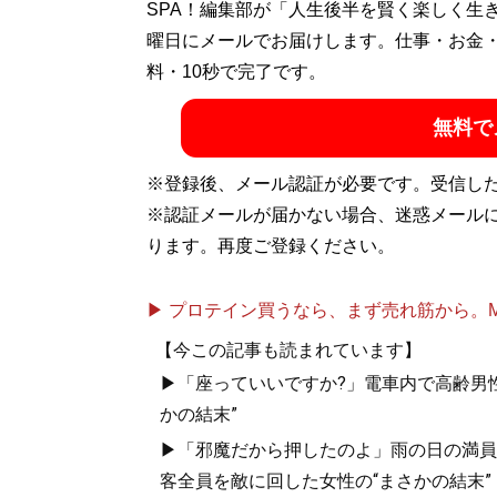
渋谷系ファッション雑誌『MEN’S KNU
SPA！編集部が「人生後半を賢く楽しく生
若者カルチャーをテーマにした雑誌を多数手
曜日にメールでお届けします。仕事・お金
ファッション＆ライフスタイル情報を発信中。ま
料・10秒で完了です。
MAN’s LABO」、大きいサイズのファッ
無料で
けで日本の経済を向上させるべく奮闘中。X（旧T
※登録後、メール認証が必要です。受信し
記事一覧へ
※認証メールが届かない場合、迷惑メール
ります。再度ご登録ください。
▶ プロテイン買うなら、まず売れ筋から。Mypr
【今この記事も読まれています】
▶「座っていいですか?」電車内で高齢男性
かの結末”
▶「邪魔だから押したのよ」雨の日の満員
客全員を敵に回した女性の“まさかの結末”