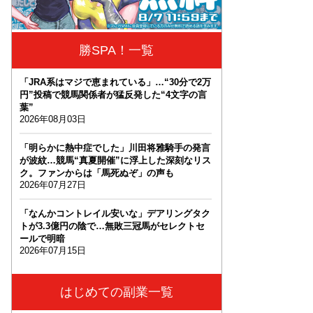
勝SPA！一覧
「JRA系はマジで恵まれている」…“30分で2万
円”投稿で競馬関係者が猛反発した“4文字の言
葉”
2026年08月03日
「明らかに熱中症でした」川田将雅騎手の発言
が波紋…競馬“真夏開催”に浮上した深刻なリス
ク。ファンからは「馬死ぬぞ」の声も
2026年07月27日
「なんかコントレイル安いな」デアリングタク
トが3.3億円の陰で…無敗三冠馬がセレクトセ
ールで明暗
2026年07月15日
はじめての副業一覧