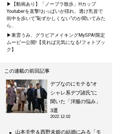
▶【動画あり】「ノーブラ散歩」Hカップ
Youtuberを直撃!おっぱいが揺れ、透け乳首で
街中を歩いて“恥ずかしくない”のか聞いてみた
ら...
▶東雲うみ、グラビアメイキングMySPA!限定
ムービー公開!【見れば元気になる!フォトブッ
ク】
この連載の前回記事
デブなのにモテる“オ
シャレ系デブ諸氏”に
聞いた「洋服の悩み」
3選
2022.12.02
山本圭壱＆西野未姫の結婚にみる「モ