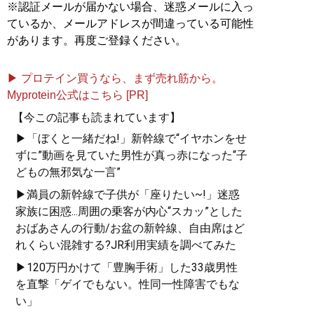
※認証メールが届かない場合、迷惑メールに入っ
ているか、メールアドレスが間違っている可能性
があります。再度ご登録ください。
▶ プロテイン買うなら、まず売れ筋から。
Myprotein公式はこちら [PR]
【今この記事も読まれています】
▶「ぼくと一緒だね!」新幹線で“イヤホンをせ
ずに”動画を見ていた男性が真っ赤になった“子
どもの無邪気な一言”
▶満員の新幹線で子供が「座りたい~!」迷惑
家族に困惑...周囲の乗客が内心“スカッ”とした
おばあさんの行動/お盆の新幹線、自由席はど
れくらい混雑する?JR利用実績を調べてみた
▶120万円かけて「豊胸手術」した33歳男性
を直撃「ゲイでもない。性同一性障害でもな
い」