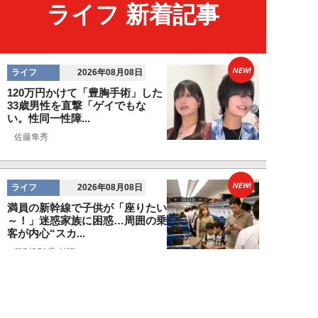
ライフ 新着記事
NEW!
ライフ
2026年08月08日
120万円かけて「豊胸手術」した
33歳男性を直撃「ゲイでもな
い。性同一性障...
佐藤隼秀
NEW!
ライフ
2026年08月08日
満員の新幹線で子供が「座りたい
～！」迷惑家族に困惑…周囲の乗
客が内心“スカ...
日刊SPA!取材班
NEW!
ライフ
2026年08月07日