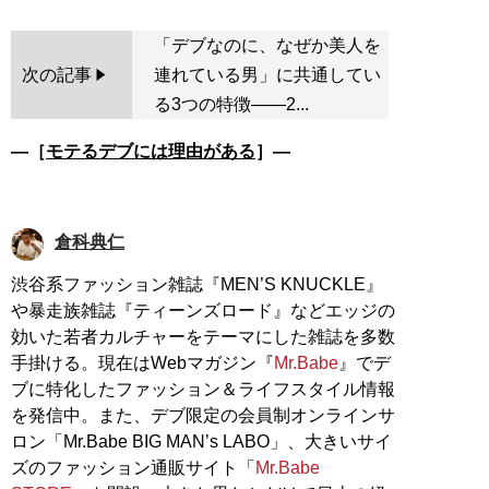
「デブなのに、なぜか美人を
次の記事
連れている男」に共通してい
る3つの特徴――2...
―［
モテるデブには理由がある
］―
倉科典仁
渋谷系ファッション雑誌『MEN’S KNUCKLE』
や暴走族雑誌『ティーンズロード』などエッジの
効いた若者カルチャーをテーマにした雑誌を多数
手掛ける。現在はWebマガジン『
Mr.Babe
』でデ
ブに特化したファッション＆ライフスタイル情報
を発信中。また、デブ限定の会員制オンラインサ
ロン「Mr.Babe BIG MAN’s LABO」、大きいサイ
ズのファッション通販サイト「
Mr.Babe