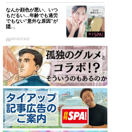
なんか顔色が悪い、いつ
もだるい…年齢でも過労
でもない“意外な原因”が
隠…
2026年06月30日
PR