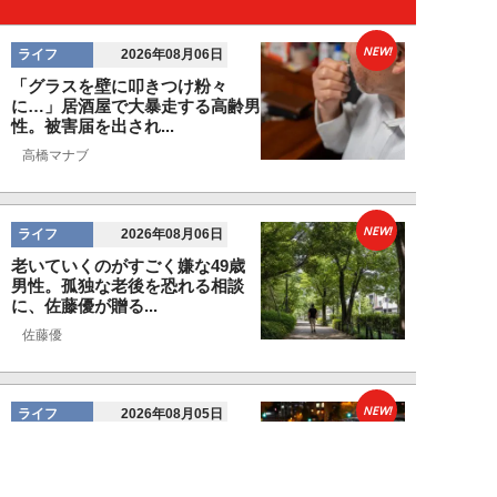
NEW!
ライフ
2026年08月06日
「グラスを壁に叩きつけ粉々
に…」居酒屋で大暴走する高齢男
性。被害届を出され...
高橋マナブ
NEW!
ライフ
2026年08月06日
老いていくのがすごく嫌な49歳
男性。孤独な老後を恐れる相談
に、佐藤優が贈る...
佐藤優
NEW!
ライフ
2026年08月05日
タクシー待ちの長蛇の列に堂々と
割り込む“派手な男女”を、小柄
な女性が「意外...