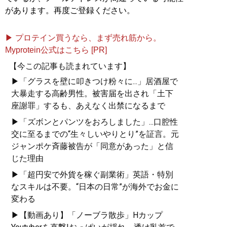
があります。再度ご登録ください。
▶ プロテイン買うなら、まず売れ筋から。
Myprotein公式はこちら [PR]
【今この記事も読まれています】
▶「グラスを壁に叩きつけ粉々に...」居酒屋で
大暴走する高齢男性。被害届を出され「土下
座謝罪」するも、あえなく出禁になるまで
▶「ズボンとパンツをおろしました」...口腔性
交に至るまでの“生々しいやりとり”を証言。元
ジャンポケ斉藤被告が「同意があった」と信
じた理由
▶「超円安で外貨を稼ぐ副業術」英語・特別
なスキルは不要。“日本の日常”が海外でお金に
変わる
▶【動画あり】「ノーブラ散歩」Hカップ