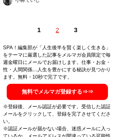
小林ていじ
バイオレンスものや歴史ものの小説を書いてます。詳し
1
2
3
くはTwitterのアカウント
@kobayashiteiji
で。趣味で
YouTuberもやってます。YouTubeチャンネル「
ていじの
世界散歩
」。100均グッズ研究家。
SPA！編集部が「人生後半を賢く楽しく生きる」
をテーマに厳選した記事をメルマガ会員限定で毎
記事一覧へ
週金曜日にメールでお届けします。仕事・お金・
性・人間関係…人生を豊かにする秘訣が見つかり
ます。無料・10秒で完了です。
無料でメルマガ登録する⇒⇒
※登録後、メール認証が必要です。受信した認証
メールをクリックして、登録を完了させてくださ
い。
※認証メールが届かない場合、迷惑メールに入っ
ているか、メールアドレスが間違っている可能性