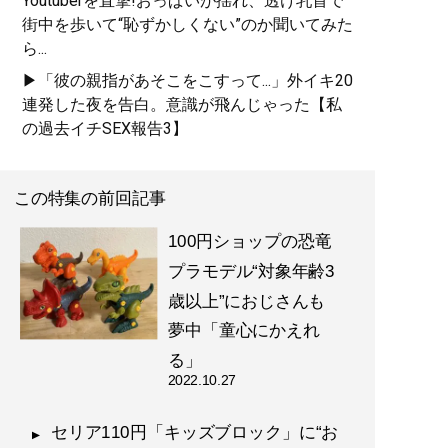
Youtuberを直撃!おっぱいが揺れ、透け乳首で
街中を歩いて“恥ずかしくない”のか聞いてみた
ら...
▶「彼の親指があそこをこすって...」外イキ20
連発した夜を告白。意識が飛んじゃった【私
の過去イチSEX報告3】
この特集の前回記事
100円ショップの恐竜
プラモデル“対象年齢3
歳以上”におじさんも
夢中「童心にかえれ
る」
2022.10.27
セリア110円「キッズブロック」に“お