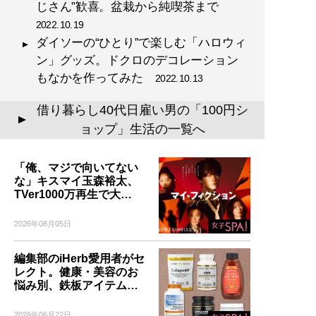
じさん”歓喜。盆栽から純喫茶まで
2022.10.19
ダイソーの“ひとり”で楽しむ「ハロウィ
ン」グッズ。ドクロのデコレーション
もなかを作ってみた
2022.10.13
借り暮らし40代日雇い男の「100円シ
▲
ョップ」生活の一覧へ
「俺、マジで向いてない
な」キスマイ玉森裕太、
TVer1000万再生で大…
2026年08月05日
編集部のiHerb愛用者がセ
レクト。健康・美容のお
悩み別、鉄板アイテム…
2026年06月22日