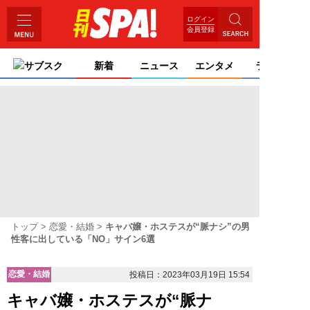
ログイン
会員登録
サブスク
新着
ニュース
エンタメ
ライフ
トップ
恋愛・結婚
キャバ嬢・ホステスが“脈ナシ”の男
性客に出している「NO」サイン6選
恋愛・結婚
投稿日：2023年03月19日 15:54
キャバ嬢・ホステスが“脈ナ