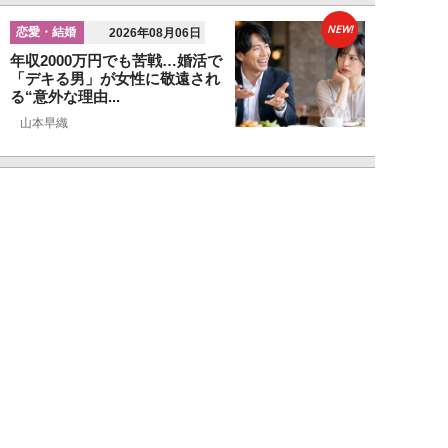
NEW!
恋愛・結婚
2026年08月06日
年収2000万円でも苦戦…婚活で
「デキる男」が女性に敬遠され
る“意外な理由...
山本早織
NEW!
恋愛・結婚
2026年08月04日
「当初からナルシストっぽいとは
思っていたんですけど…」女性が
密かに“恋愛対...
堺屋大地
NEW!
恋愛・結婚
2026年08月02日
「ダサい中年男性」に共通す
る“時代遅れのファッション”と
は。100万円の「...
堺屋大地