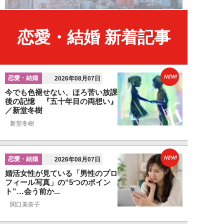
恋愛・結婚 新着記事
NEW!
恋愛・結婚
2026年08月07日
今でも色褪せない、ほろ苦い放課
後の記憶 『五十年目の両想い』
／新堂冬樹
新堂冬樹
NEW!
恋愛・結婚
2026年08月07日
婚活女性が見ている「男性のプロ
フィール写真」の“5つのポイン
ト”…会う前か...
関口美奈子