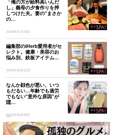
「俺の方が給料高いんだ
し」義母の夕食作りを押
しつけた夫。妻の“まさか
の…
2026年07月29日
編集部のiHerb愛用者がセ
レクト。健康・美容のお
悩み別、鉄板アイテム…
2026年06月22日
なんか顔色が悪い、いつ
もだるい…年齢でも過労
でもない“意外な原因”が
隠…
2026年06月30日
PR