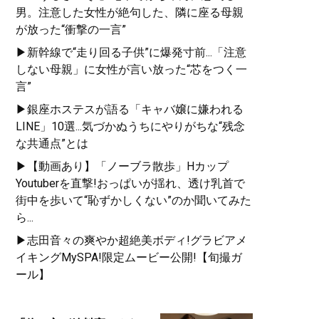
男。注意した女性が絶句した、隣に座る母親
が放った“衝撃の一言”
▶新幹線で“走り回る子供”に爆発寸前...「注意
しない母親」に女性が言い放った“芯をつく一
言”
▶銀座ホステスが語る「キャバ嬢に嫌われる
LINE」10選...気づかぬうちにやりがちな“残念
な共通点”とは
▶【動画あり】「ノーブラ散歩」Hカップ
Youtuberを直撃!おっぱいが揺れ、透け乳首で
街中を歩いて“恥ずかしくない”のか聞いてみた
ら...
▶志田音々の爽やか超絶美ボディ!グラビアメ
イキングMySPA!限定ムービー公開!【旬撮ガ
ール】