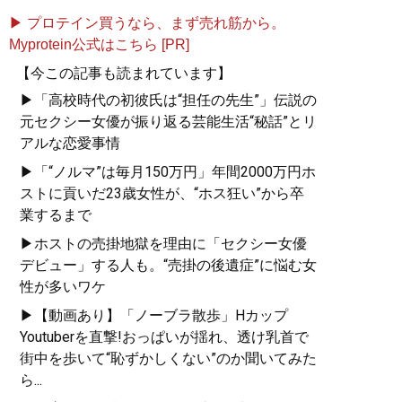
▶ プロテイン買うなら、まず売れ筋から。
Myprotein公式はこちら [PR]
【今この記事も読まれています】
▶「高校時代の初彼氏は“担任の先生”」伝説の
元セクシー女優が振り返る芸能生活“秘話”とリ
アルな恋愛事情
▶「“ノルマ”は毎月150万円」年間2000万円ホ
ストに貢いだ23歳女性が、“ホス狂い”から卒
業するまで
▶ホストの売掛地獄を理由に「セクシー女優
デビュー」する人も。“売掛の後遺症”に悩む女
性が多いワケ
▶【動画あり】「ノーブラ散歩」Hカップ
Youtuberを直撃!おっぱいが揺れ、透け乳首で
街中を歩いて“恥ずかしくない”のか聞いてみた
ら...