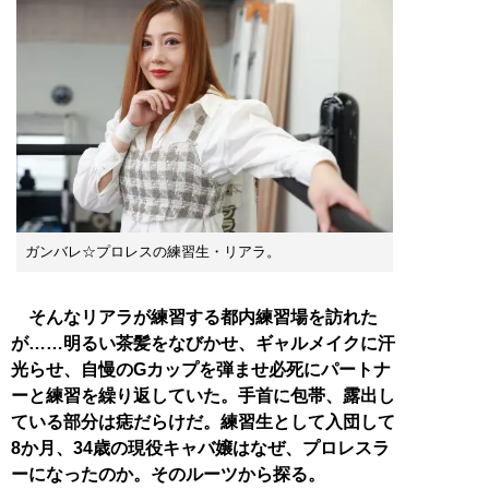
ガンバレ☆プロレスの練習生・リアラ。
そんなリアラが練習する都内練習場を訪れた
が……明るい茶髪をなびかせ、ギャルメイクに汗
光らせ、自慢のGカップを弾ませ必死にパートナ
ーと練習を繰り返していた。手首に包帯、露出し
ている部分は痣だらけだ。練習生として入団して
8か月、34歳の現役キャバ嬢はなぜ、プロレスラ
ーになったのか。そのルーツから探る。