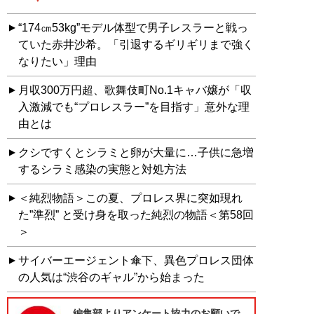
“174㎝53kg”モデル体型で男子レスラーと戦っ
ていた赤井沙希。「引退するギリギリまで強く
なりたい」理由
月収300万円超、歌舞伎町No.1キャバ嬢が「収
入激減でも“プロレスラー”を目指す」意外な理
由とは
クシですくとシラミと卵が大量に…子供に急増
するシラミ感染の実態と対処方法
＜純烈物語＞この夏、プロレス界に突如現れ
た”準烈” と受け身を取った純烈の物語＜第58回
＞
サイバーエージェント傘下、異色プロレス団体
の人気は“渋谷のギャル”から始まった