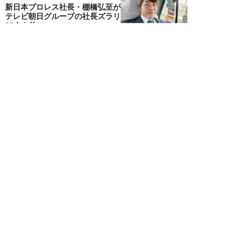
新日本プロレス社長・棚橋弘至が
テレビ朝日グループの社長ズラリ
20人を前に、...
棚橋弘至
NEW!
エンタメ
2026年08月06日
小島瑠那、プールに浮かぶ真ん丸
ヒップに注目！グラビアメイキン
グMySPA!...
NEW!
エンタメ
2026年08月06日
unFinale Tokyo・小島瑠那、8年
ぶりグラビアで魅せた“えちえ
ち...
吉岡 俊