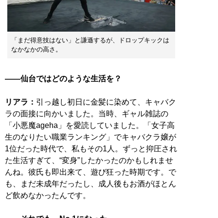
「まだ得意技はない」と謙遜するが、ドロップキックは
なかなかの高さ。
――仙台ではどのような生活を？
リアラ：
引っ越し初日に金髪に染めて、キャバク
ラの面接に向かいました。当時、ギャル雑誌の
「小悪魔ageha」を愛読していました。「女子高
生のなりたい職業ランキング」でキャバクラ嬢が
1位だった時代で、私もその1人。ずっと抑圧され
た生活すぎて、“変身”したかったのかもしれませ
んね。彼氏も即出来て、遊び狂った時期です。で
も、まだ未成年だったし、成人後もお酒がほとん
ど飲めなかったんです。