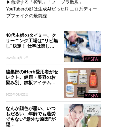
▶急増する「搾乳」「ノーブラ散歩」
YouTuberの顔は生成AIだった!? エロ系ディー
プフェイクの最前線
40代主婦のタイミー、ク
リーニング工場は“リピ無
し”決定！ 仕事は楽し…
2026年04月12日
編集部のiHerb愛用者がセ
レクト。健康・美容のお
悩み別、鉄板アイテム…
2026年06月22日
なんか顔色が悪い、いつ
もだるい…年齢でも過労
でもない“意外な原因”が
隠…