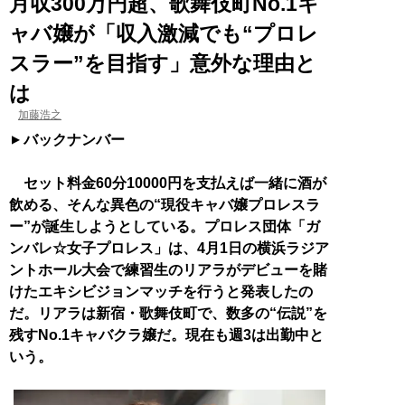
月収300万円超、歌舞伎町No.1キ
ャバ嬢が「収入激減でも“プロレ
スラー”を目指す」意外な理由と
は
加藤浩之
バックナンバー
セット料金60分10000円を支払えば一緒に酒が
飲める、そんな異色の“現役キャバ嬢プロレスラ
ー”が誕生しようとしている。プロレス団体「ガ
ンバレ☆女子プロレス」は、4月1日の横浜ラジア
ントホール大会で練習生のリアラがデビューを賭
けたエキシビジョンマッチを行うと発表したの
だ。リアラは新宿・歌舞伎町で、数多の“伝説”を
残すNo.1キャバクラ嬢だ。現在も週3は出勤中と
いう。