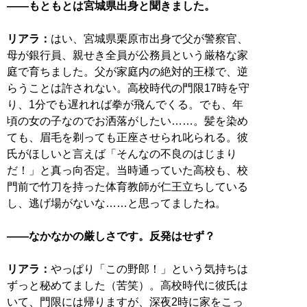
――もともとは宮城県出身と聞きました。
リアラ：
はい、宮城県栗原市出身で父が警察官、
母が銀行員、親せき全員が公務員という厳格な家
庭で育ちました。父が家庭内の絶対的王様で、逆
らうことは許されない。高校時代の門限17時を守
り、1分でも遅れれば拳が飛んでくる。でも、年
頃の女の子なのでお洒落がしたい……。髪を染め
ても、眉毛を剃っても正座させられ叱られる。彼
氏がほしいと言えば「そんなの不良のはじまり
だ！」と真っ向否定。当時通っていた高校も、校
門前で竹刀を持った体育教師が仁王立ちしている
し、逃げ場がないな……と思ってましたね。
――なかなかの厳しさです。反発はせず？
リアラ：
やっぱり「この野郎！」という気持ちは
ずっと秘めてました（苦笑）。高校時代に彼氏は
いて、門限には帰りますが、深夜2時に家をこっ