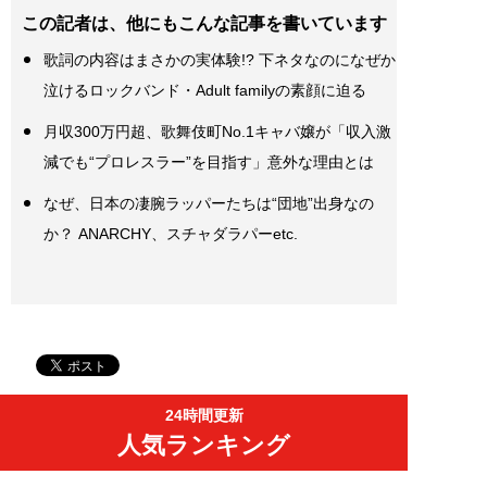
この記者は、他にもこんな記事を書いています
歌詞の内容はまさかの実体験!? 下ネタなのになぜか
泣けるロックバンド・Adult familyの素顔に迫る
月収300万円超、歌舞伎町No.1キャバ嬢が「収入激
減でも“プロレスラー”を目指す」意外な理由とは
なぜ、日本の凄腕ラッパーたちは“団地”出身なの
か？ ANARCHY、スチャダラパーetc.
24時間更新
人気ランキング