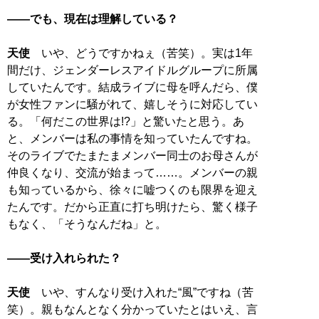
――でも、現在は理解している？
天使
いや、どうですかねぇ（苦笑）。実は1年
間だけ、ジェンダーレスアイドルグループに所属
していたんです。結成ライブに母を呼んだら、僕
が女性ファンに騒がれて、嬉しそうに対応してい
る。「何だこの世界は!?」と驚いたと思う。あ
と、メンバーは私の事情を知っていたんですね。
そのライブでたまたまメンバー同士のお母さんが
仲良くなり、交流が始まって……。メンバーの親
も知っているから、徐々に嘘つくのも限界を迎え
たんです。だから正直に打ち明けたら、驚く様子
もなく、「そうなんだね」と。
――受け入れられた？
天使
いや、すんなり受け入れた“風”ですね（苦
笑）。親もなんとなく分かっていたとはいえ、言