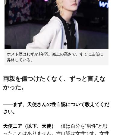
ホスト歴はわずか1年弱。売上の高さで、すでに主任に
昇格している。
両親を傷つけたくなく、ずっと言えな
かった。
――まず、天使さんの性自認について教えてくだ
さい。
天使ニア（以下、天使）
僕は自分を“男性”と思
ったことはありません。性自認は女性です。女性