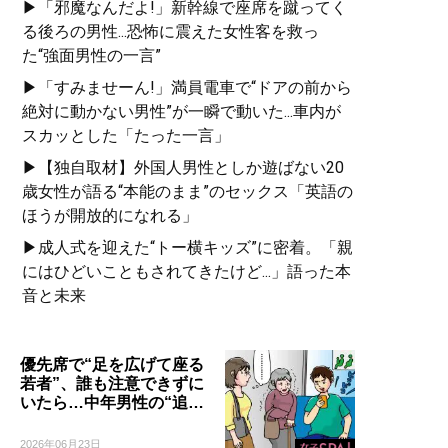
▶「邪魔なんだよ!」新幹線で座席を蹴ってく
る後ろの男性...恐怖に震えた女性客を救っ
た“強面男性の一言”
▶「すみませーん!」満員電車で“ドアの前から
絶対に動かない男性”が一瞬で動いた...車内が
スカッとした「たった一言」
▶【独自取材】外国人男性としか遊ばない20
歳女性が語る“本能のまま”のセックス「英語の
ほうが開放的になれる」
▶成人式を迎えた“トー横キッズ”に密着。「親
にはひどいこともされてきたけど...」語った本
音と未来
優先席で“足を広げて座る
若者”、誰も注意できずに
いたら…中年男性の“追…
2026年06月23日