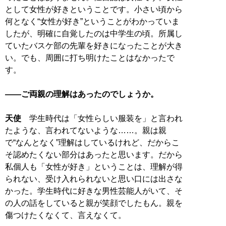
として女性が好きということです。小さい頃から
何となく“女性が好き”ということがわかっていま
したが、明確に自覚したのは中学生の頃。所属し
ていたバスケ部の先輩を好きになったことが大き
い。でも、周囲に打ち明けたことはなかったで
す。
――ご両親の理解はあったのでしょうか。
天使
学生時代は「女性らしい服装を」と言われ
たような、言われてないような……。親は親
で“なんとなく”理解はしているけれど、だからこ
そ認めたくない部分はあったと思います。だから
私個人も「女性が好き」ということは、理解が得
られない、受け入れられないと思い口には出さな
かった。学生時代に好きな男性芸能人がいて、そ
の人の話をしていると親が笑顔でしたもん。親を
傷つけたくなくて、言えなくて。