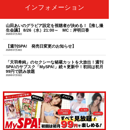
インフォメーション
山田あいのグラビア設定を視聴者が決める！【推し撮
生会議】 8/26（水）21:00～ MC：岸明日香
2026年07月29日
【週刊SPA! 発売日変更のお知らせ】
2026年07月28日
「天羽希純」のセクシーな秘蔵カットを大放出！週刊
SPA!のサブスク「MySPA!」続々更新中！初回は初月
99円で読み放題
2026年07月03日