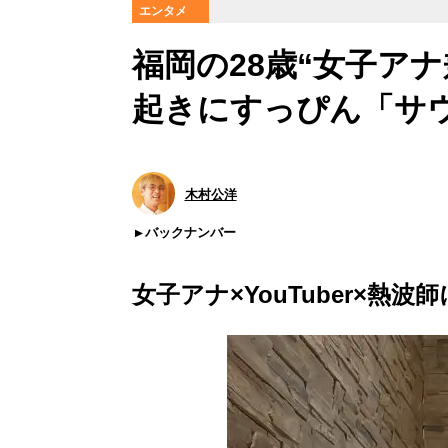
エンタメ
福岡の28歳“女子アナ兼
起きにすっぴん「サ
木村公洋
バックナンバー
女子アナ×YouTuber×熱波