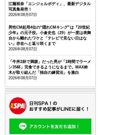
江籠裕奈「エンジェルボディ」、最新デジタル
写真集発売！
2026年08月07日
男性CM起用4位の“隠れCMキング”は『20世紀
少年』の元子役。小倉史也（29）が一度は表舞
台から離れたワケと「テレビで見ない日はな
い」存在へと返り咲くまで
2026年08月07日
「牛丼2杯で満腹」だった男が「1時間でラーメ
ン35杯」完食できるようになるまで。MAX鈴
木が取り組んだ「独自の練習法」を激白
2026年08月07日