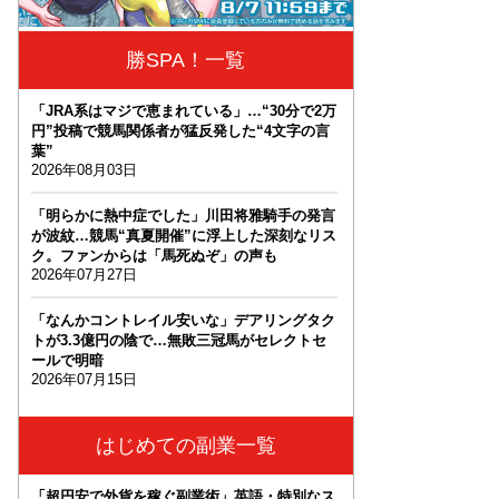
勝SPA！一覧
「JRA系はマジで恵まれている」…“30分で2万
円”投稿で競馬関係者が猛反発した“4文字の言
葉”
2026年08月03日
「明らかに熱中症でした」川田将雅騎手の発言
が波紋…競馬“真夏開催”に浮上した深刻なリス
ク。ファンからは「馬死ぬぞ」の声も
2026年07月27日
「なんかコントレイル安いな」デアリングタク
トが3.3億円の陰で…無敗三冠馬がセレクトセ
ールで明暗
2026年07月15日
はじめての副業一覧
「超円安で外貨を稼ぐ副業術」英語・特別なス