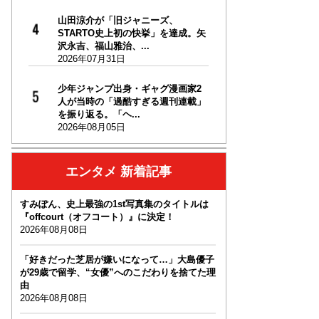
山田涼介が「旧ジャニーズ、
STARTO史上初の快挙」を達成。矢
沢永吉、福山雅治、...
2026年07月31日
少年ジャンプ出身・ギャグ漫画家2
人が当時の「過酷すぎる週刊連載」
を振り返る。「ヘ...
2026年08月05日
エンタメ 新着記事
すみぽん、史上最強の1st写真集のタイトルは
『offcourt（オフコート）』に決定！
2026年08月08日
「好きだった芝居が嫌いになって…」大島優子
が29歳で留学、“女優”へのこだわりを捨てた理
由
2026年08月08日