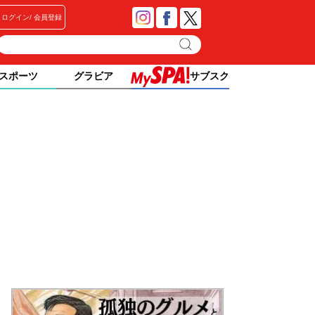
ログイン
会員登録
スポーツ
グラビア
サブスク